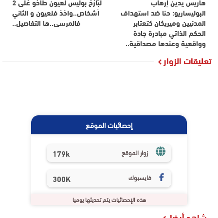
هاريس يدين إرهاب
لْبَارْحْ بوليس لعيون طَاحُو عْلَى 2
البوليساريو: حنا ضد استهداف
أشخاص..واحْدْ فلعيون و الثاني
المدنيين وميريكان كتعتابر
فالمرسى..ها التفاصيل..
الحكم الذاتي مبادرة جادة
وواقعية وعندها مصداقية..
تعليقات الزوار
إحصائيات الموقع
179k
زوار الموقع
فايسبوك
300K
هذه الإحصائيات يتم تحديثها يوميا
شاهد أيضا