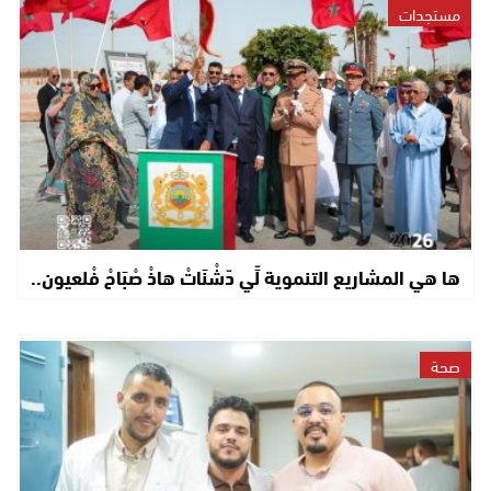
مستجدات
ها هي المشاريع التنموية لِّي دّشْنَاتْ هاذْ صْبَاحْ فْلعيون..
صحة