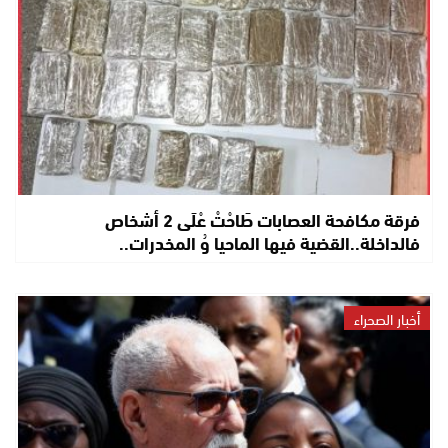
فرقة مكافحة العصابات طَاحْتْ عْلَى 2 أشخاص
فالداخلة..القضية فيها الماحيا وُ المخدرات..
أخبار الصحراء