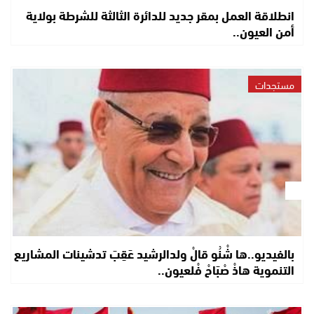
انطلاقة العمل بمقر جديد للدائرة الثالثة للشرطة بولاية
أمن العيون..
مستجدات
بالفيديو..ها شْنُو قالْ ولدالرشيد عَقِبَ تدشينات المشاريع
التنموية هاذْ صْبَاحْ فْلعيون..