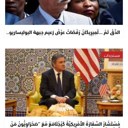
الدَّقْ تَمْ …لْمِيرِيكَانْ رَفْضَاتْ عرْضْ زعيم جبهة البوليساريو..
مستجدات
مُسْتَشَارْ السَّفَارَةْ الأَمْرِيكِيَّةْ كَيْجْتَامَعْ مْعَ “صَحْرَاوِيُّونْ مَنْ