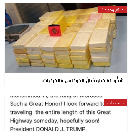
جرائم وحوادث
شَدُّو 61 كيلو دْيَالْ الكوكايين فَالكركرات..
مستجدات