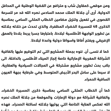
ومن موقعي كمقاول شاب و مترافع عن القضية الوطنية في المحافل
الدولية، أرى أن جلالة الملك محمد السادس نصره الله قد مر للسرعة
القصوى في تفعيل وتنزيل مضامين الخطاب الملكي السامي بمناسبة
الذكرى 48 للمسيرة الخضراء المظفرة، والذي تحدث من خلاله جلالته
عن تطوير الواجهة الأطلسية لبلادنا، باعتبارها جسرا يربط بلادنا بالعمق
الإفريقي ويفتح أفاقا واسواقا دولية واعدة لبلادنا.
كما لا ننسى أن. ننوه بجملة المشاريع التي تم التوقيع عليها باتفاقية
الشراكة المغربية الإماراتية خاصة إنجاز الميناء الأطلسي بالداخلة، الى
جانب بحث تطوير مشاريع مشتركة في المجالات السياحية والعقارية،
لا سيما على ساحل البحر الأبيض المتوسط وفي طرفاية بجهة العيون
الساقية الحمراء.
كما أن الخطاب الملكي السامي بمناسبة ذكرى المسيرة الخضراء،
واتفاقية الشراكة مع دولة الإمارات والموقعة من جلالة الملك نصره
الله تعكس العناية الخاصة التي يوليها جلالته لساكنة الصحراء، فهذه
الأوراش التنموية الكبرى المزمع إنجازها برؤية ملكية متبصرة من شأنها