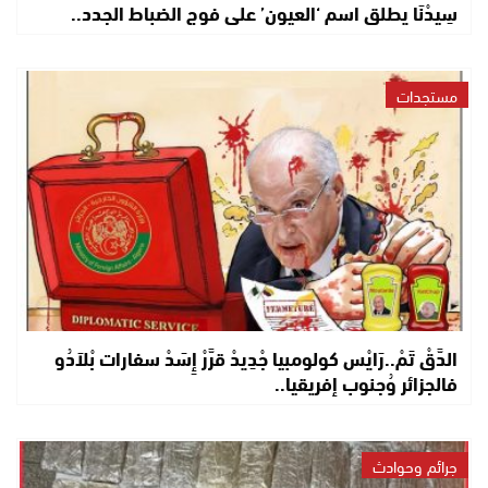
سِيدْنَا يطلق اسم ‘العيون’ على فوج الضباط الجدد..
مستجدات
الدَّقْ تَمْ..رَايْس كولومبيا جْدِيدْ قرَّرْ إِسَدْ سفارات بْلاَدُو
فالجزائر وُجنوب إفريقيا..
جرائم وحوادث