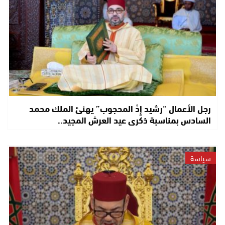
رجل الأعمال “رشيد إِدْ المحجوب” يهنئ الملك محمد
السادس بمناسبة ذكرى عيد العرش المجيد..
سياسة