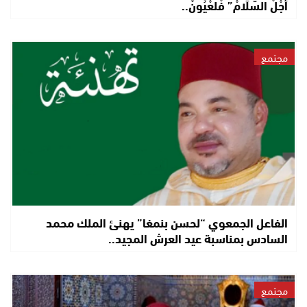
أَجْلْ السَّلَامْ” فْلعْيُونْ..
مجتمع
الفاعل الجمعوي “لحسن بنمغا” يهنئ الملك محمد
السادس بمناسبة عيد العرش المجيد..
مجتمع