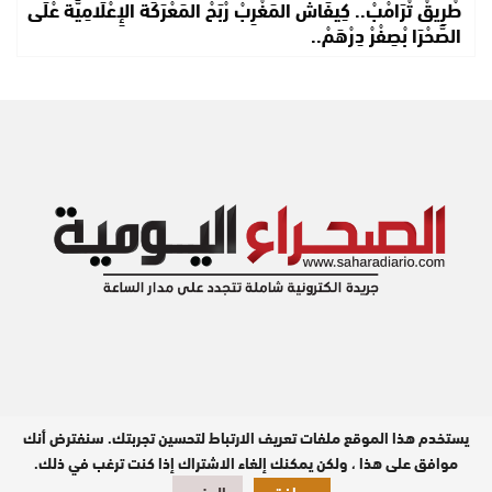
طْرِيقْ تْرَامْبْ.. كِيفَاشْ المَغْرِبْ رْبَحْ المَعْرَكَة الإِعْلَامِيَّة عْلَى
الصَّحْرَا بْصِفْرْ دِرْهَمْ..
يستخدم هذا الموقع ملفات تعريف الارتباط لتحسين تجربتك. سنفترض أنك
مدير النشر : عبد الله بيه
موافق على هذا ، ولكن يمكنك إلغاء الاشتراك إذا كنت ترغب في ذلك.
تصميم وبرمجة