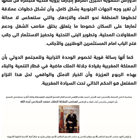
أن تغير وجه الجهات الجنوبية بشكل كامل، وأن تشكل خطوات عملاقة
تخطوها المنطقة نحو النماء والازدهار، والتي ستنعكس لا محالة
ثمارها على السكان خصوصا ما يتعلق بخلق مناصب الشغل ودعم
المقاولات المحلية، وتطوير البنى التحتية وتحفيز الاستثمار الى جانب
فتح الباب امام المستثمرين الوطنيين والأجانب.
كما أنها رسالة قوية لخصوم الوحدة الترابية وللمجتمع الدولي بأن
المملكة المغربية بقيادة جلالة الملك ماضية في قطار التنمية والبناء
بهذه الربوع العزيزة وأن الخيار الامثل والواقعي لحل هذا النزاع
المفتعل هو الحكم الذاتي تحت السيادة المغربية.