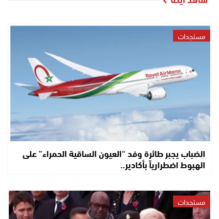
مستجدات
الضباب يجبر طائرة وفد “العيون الساقية الحمراء” على
الهبوط اضطرارياً بأكادير..
مستجدات