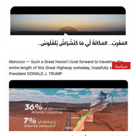
المَغْرِبْ.. المَكَانَةْ لِّي مَا كَتْشْرَاشْ بْلَفْلُوسْ..
سياسة