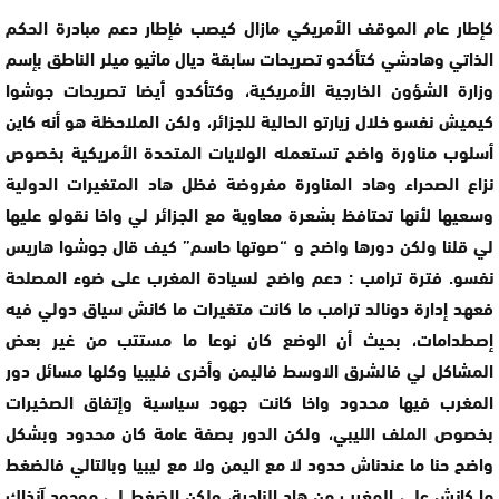
كإطار عام الموقف الأمريكي مازال كيصب فإطار دعم مبادرة الحكم
الذاتي وهادشي كتأكدو تصريحات سابقة ديال ماثيو ميلر الناطق بإسم
وزارة الشؤون الخارجية الأمريكية، وكتأكدو أيضا تصريحات جوشوا
كيميش نفسو خلال زيارتو الحالية للجزائر، ولكن الملاحظة هو أنه كاين
أسلوب مناورة واضح تستعمله الولايات المتحدة الأمريكية بخصوص
نزاع الصحراء وهاد المناورة مفروضة فظل هاد المتغيرات الدولية
وسعيها لأنها تحتافظ بشعرة معاوية مع الجزائر لي واخا نقولو عليها
لي قلنا ولكن دورها واضح و “صوتها حاسم” كيف قال جوشوا هاريس
نفسو. فترة ترامب : دعم واضح لسيادة المغرب على ضوء المصلحة
فعهد إدارة دونالد ترامب ما كانت متغيرات ما كانش سياق دولي فيه
إصطدامات، بحيث أن الوضع كان نوعا ما مستتب من غير بعض
المشاكل لي فالشرق الاوسط فاليمن وأخرى فليبيا وكلها مسائل دور
المغرب فيها محدود واخا كانت جهود سياسية وإتفاق الصخيرات
بخصوص الملف الليبي، ولكن الدور بصفة عامة كان محدود وبشكل
واضح حنا ما عندناش حدود لا مع اليمن ولا مع ليبيا وبالتالي فالضغط
ما كانش على المغرب من هاد الناحية، ولكن الضغط لي موجود آنذاك