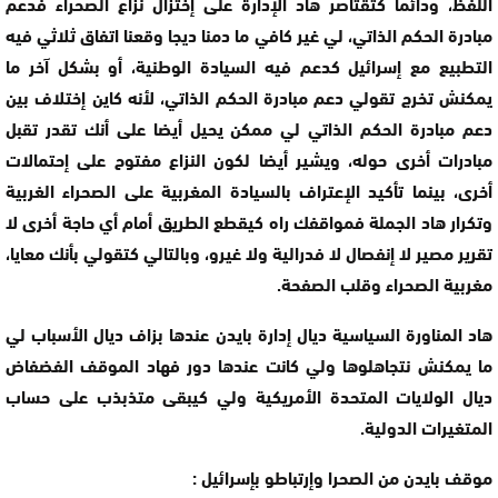
اللفظ، ودائما كتقتاصر هاد الإدارة على إختزال نزاع الصحراء فدعم
مبادرة الحكم الذاتي، لي غير كافي ما دمنا ديجا وقعنا اتفاق ثلاثي فيه
التطبيع مع إسرائيل كدعم فيه السيادة الوطنية، أو بشكل آخر ما
يمكنش تخرج تقولي دعم مبادرة الحكم الذاتي، لأنه كاين إختلاف بين
دعم مبادرة الحكم الذاتي لي ممكن يحيل أيضا على أنك تقدر تقبل
مبادرات أخرى حوله، ويشير أيضا لكون النزاع مفتوح على إحتمالات
أخرى، بينما تأكيد الإعتراف بالسيادة المغربية على الصحراء الغربية
وتكرار هاد الجملة فمواقفك راه كيقطع الطريق أمام أي حاجة أخرى لا
تقرير مصير لا إنفصال لا فدرالية ولا غيرو، وبالتالي كتقولي بأنك معايا،
مغربية الصحراء وقلب الصفحة.
هاد المناورة السياسية ديال إدارة بايدن عندها بزاف ديال الأسباب لي
ما يمكنش نتجاهلوها ولي كانت عندها دور فهاد الموقف الفضفاض
ديال الولايات المتحدة الأمريكية ولي كيبقى متذبذب على حساب
المتغيرات الدولية.
موقف بايدن من الصحرا وإرتباطو بإسرائيل :