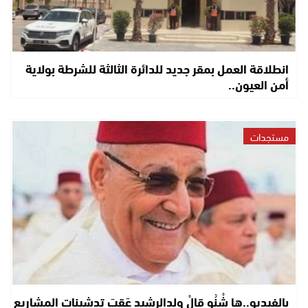
انطلاقة العمل بمقر جديد للدائرة الثالثة للشرطة بولاية
أمن العيون..
مستجدات
بالفيديو..ها شْنُو قالْ ولدالرشيد عَقِبَ تدشينات المشاريع