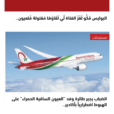
البوليس فَكُّو لُغْزْ الفتاة لِّي لْقَاوْهَا مَقتولة فْلعيون..
مستجدات
الضباب يجبر طائرة وفد “العيون الساقية الحمراء” على
الهبوط اضطرارياً بأكادير..