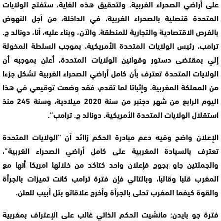
على أراضي الصحراء الغربية. ولتحقيق هذه الغاية، ستفتح الولايات
المتحدة قنصلية بالصحراء الغربية، في الداخلة، من أجل النهوض
بالفرص الاقتصادية والتجارية للمنطقة. والآن، وبناء عليه، أنا، دونالد ج.
ترامب، رئيس الولايات المتحدة الأمريكية، بموجب السلطة المخولة
إلي بمقتضى دستور وقوانين الولايات المتحدة، أعلن بموجبه أن
الولايات المتحدة تعترف بأن كامل أراضي الصحراء الغربية تشكل جزءا
من المملكة المغربية. وإثباتا لما تقدم، فقد وضعت توقيعي في هذا
اليوم الرابع من شهر دجنبر من سنة 2020 ميلادية، وسنة 245 منذ
استقلال الولايات المتحدة الأمريكية. دونالد ج. ترامب”.
الإعلان واضح وفيه دعم مبادرة الحكم زاائد أن “الولايات المتحدة
تعترف بالسيادة المغربية على كامل أراضي الصحراء الغربية”،
والجملتين جاو بجوج فإعلان واحد كتاكد من خلالها امريكا أنها مع
المغرب قلبا وقالبا، وبالتالي فإن فترة ترامب كانت تميزات بالجرأة
والقوة كيفما المغرب تحلى بالجرأة وأخرج علاقاتو بتل أبيب للعلن.
فترة جو بايدن: مانشيت الحكم الذاتي غالب على الإعتراف بمغربية