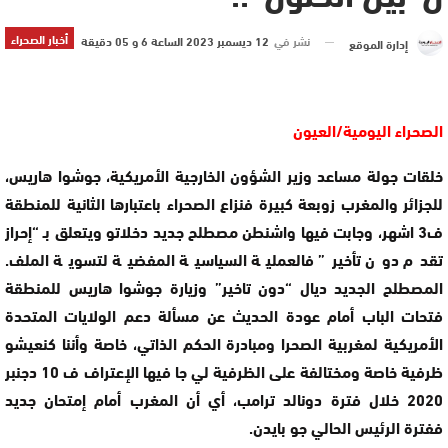
أخبار الصحراء
نشر في
12 ديسمبر 2023 الساعة 6 و 05 دقيقة
إدارة الموقع
الصحراء اليومية/العيون
خلقات جولة مساعد وزير الشؤون الخارجية الأمريكية، جوشوا هاريس،
للجزائر والمغرب زوبعة كبيرة فنزاع الصحراء باعتبارها الثانية للمنطقة
ف3 اشهر، وجابت فيها واشنطن مصطلح جديد دخلاتو ويتعلق بـ “إحراز
تقدم دون تأخير” فالعملية السياسية المفضية لتسوية الملف.
المصطلح الجديد ديال “دون تاخير” وزيارة جوشوا هاريس للمنطقة
فتحات الباب أمام عودة الحديث عن مسألة دعم الولايات المتحدة
الأمريكية لمغربية الصحرا ومبادرة الحكم الذاتي، خاصة وأننا كنعيشو
ظرفية خاصة ومختالفة على الظرفية لي جا فيها الإعتراف ف 10 دجنبر
2020 خلال فترة دونالد ترامب، أي أن المغرب أمام إمتحان جديد
ففترة الرئيس الحالي جو بايدن.