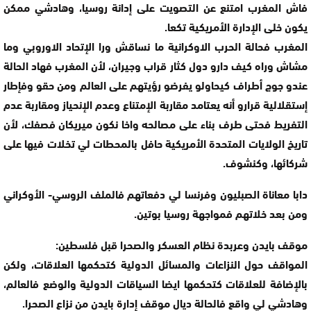
فاش المغرب امتنع عن التصويت على إدانة روسيا، وهادشي ممكن
يكون خلى الإدارة الأمريكية تكعا.
المغرب فحالة الحرب الاوكرانية ما نساقش ورا الإتحاد الاوروبي وما
مشاش وراه كيف دارو دول كثار قراب وجيران، لأن المغرب فهاد الحالة
عندو جوج أطراف كيحاولو يفرضو رؤيتهم على العالم ومن حقو وفإطار
إستقلالية قرارو أنه يعتامد مقاربة الإمتناع وعدم الإنحياز ومقاربة عدم
التفريط فحتى طرف بناء على مصالحه واخا نكون ميريكان فصفك، لأن
تاريخ الولايات المتحدة الأمريكية حافل بالمحطات لي تخلات فيها على
شركائها، وكنشوف.
دابا معاناة الصبليون وفرنسا لي دفعاتهم فالملف الروسي- الأوكراني
ومن بعد خلاتهم فمواجهة روسيا بوتين.
موقف بايدن وعربدة نظام العسكر والصحرا قبل فلسطين:
المواقف حول النزاعات والمسائل الدولية كتحكمها العلاقات، ولكن
بالإضافة للعلاقات كتحكمها ايضا السياقات الدولية والوضع فالعالم،
وهادشي لي واقع فالحالة ديال موقف إدارة بايدن من نزاع الصحرا.