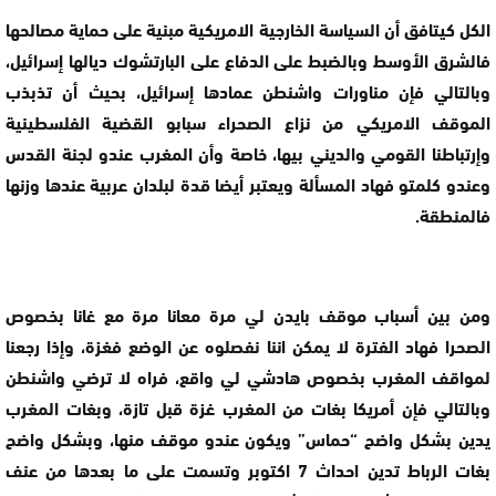
الكل كيتافق أن السياسة الخارجية الامريكية مبنية على حماية مصالحها
فالشرق الأوسط وبالضبط على الدفاع على البارتشوك ديالها إسرائيل،
وبالتالي فإن مناورات واشنطن عمادها إسرائيل، بحيث أن تذبذب
الموقف الامريكي من نزاع الصحراء سبابو القضية الفلسطينية
وإرتباطنا القومي والديني بيها، خاصة وأن المغرب عندو لجنة القدس
وعندو كلمتو فهاد المسألة ويعتبر أيضا قدة لبلدان عربية عندها وزنها
فالمنطقة.
ومن بين أسباب موقف بايدن لي مرة معانا مرة مع غانا بخصوص
الصحرا فهاد الفترة لا يمكن اننا نفصلوه عن الوضع فغزة، وإذا رجعنا
لمواقف المغرب بخصوص هادشي لي واقع، فراه لا ترضي واشنطن
وبالتالي فإن أمريكا بغات من المغرب غزة قبل تازة، وبغات المغرب
يدين بشكل واضح “حماس” ويكون عندو موقف منها، وبشكل واضح
بغات الرباط تدين احداث 7 اكتوبر وتسمت على ما بعدها من عنف