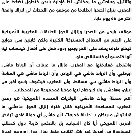
وتقتيل، وهادشي ما يمكنش، لذا فإدارة بايدن كتحاول تضغط على
المغرب بنزاع الصحرا إنطلاقا من موقفو من الأحداث لي لازالا واقعة
اكثر من 66 يوم دابا.
موقف بايدن من الصحرا وزلزال الحوز العلاقات المغربية الأمريكية
على الرغم من المصالح المشتركة الكثيرة ولكن كاينين شي حوايج
كيخلو طرف يحقد على الآخر ويدير ردود فعل على أفعال كيحساب ليه
أنها كتمسو أو كتستنقص منو.
واشنطن فعلاقتها مع المغرب مازال ما عرفات أن الرباط ماشي
ابوظبي وأن الرباط ماشي هي الرياض وأن الرباط ماشي هي المنامة
وأن الرباط ماشي هي مسقط، وأن المغرب كيشوف راسو أكبر من
إيران، وهادشي ولا كيوضاح ليها مؤخرا فمجموعة من المحطات.
أهم محطة بينات هادشي للولايات المتحدة الأمريكية هو رفض
المغرب للمساعدة الأمريكية خلال فترة زلزال الحوز، هادشي ما
قبلاتوش ميريكان بـ “جلالة قدرها”، لأن ماشي أي دولة غادي ترفض
العرض الأمريكي أيا كان السباب، بل بالعكس كاينة دول كتطلب
المساعدة من أمريكا غير باش تتقرب منها، بحال دول اوروبية كبيرة