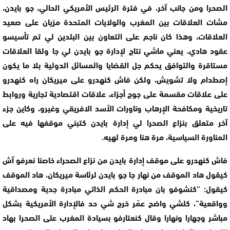
الصحرا ومن جانب آخر، في فترة الرئيس الأمريكي الحالي، جو بايدن،
مشات العلاقات بين المغرب والولايات المتحدة مزيان على صعيد
العلاقات، وهذا كان ناجم على التعاون بين البلدين لي تم تأسيسو
عقود هادي، يعني ماشي نتاج لإدارة جو بايدن لي جا ولقا العلاقات
مستاقرة والتوافق يحكم جل القضايا والمسائل الدولية بلا ما يكون
إصطدام ولا تشويش، ولكن فاش كنهدرو على ميريكان راه كنهدرو
على علاقات مقسمة على جوج أجزاء، علاقات اقتصادية تجارية وروابط
تاريخية ومكافحة الإرهاب وناورات الأسد الافريقي وغيرو، وكاين جزء
آخر متعلق بنزاع الصحرا لي إدارة بايدن كتبني موقفها فيه على
المناورة السياسية، مرة هنا ومرة لهيه.
فاش كنهدرو على موقف إدارة بايدن من نزاع الصحراء خاصنا نعرفو آش
كيقول هاد الموقف من نهار جا جو بايدن لرئاسة ميريكان، هاد الموقف
كيقول: “كنشوفو بان مبادرة الحكم الذاتي مبادرة جدية ومصداقية
وواقعية”، كلشي واضح عمّر خرج شي حد فالإدارة الأمريكية بشكل
مباشر وجهارا ونهارا وقال كنعتارفو بسيادة المغرب على الصحرا بهاد