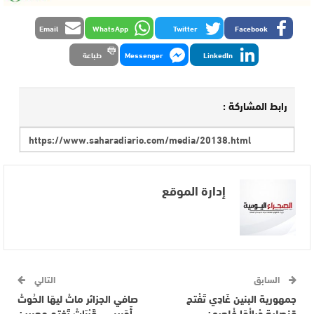
Email
WhatsApp
Twitter
Facebook
LinkedIn
Messenger
طباعة
رابط المشاركة :
إدارة الموقع
السابق
التالي
جمهورية البنين غَادِي تَفْتح
صافي الجزائر ماتْ ليهَا الحُوتْ
قنصلية دْيالْهَا فْلعيون…
أَحَبِيبِي.. قَرْبَاتْ تَفتح معبرين