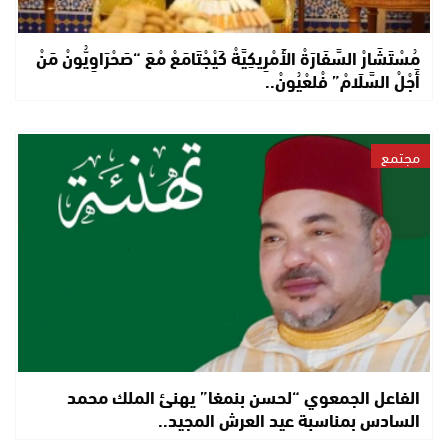
مُسْتَشَارْ السَّفَارَةْ الأَمْرِيكِيَّةْ كَيْجْتَامَعْ مْعَ “صَحْرَاوِيُّونْ مَنْ
أَجْلْ السَّلَامْ” فْلعْيُونْ..
مجتمع
الفاعل الجمعوي “لحسن بنمغا” يهنئ الملك محمد
السادس بمناسبة عيد العرش المجيد..