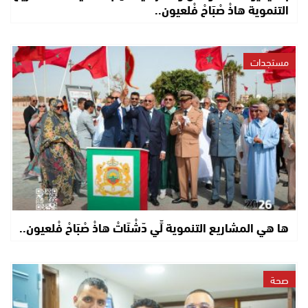
التنموية هاذْ صْبَاحْ فْلعيون..
مستجدات
ها هي المشاريع التنموية لِّي دّشْنَاتْ هاذْ صْبَاحْ فْلعيون..
صحة