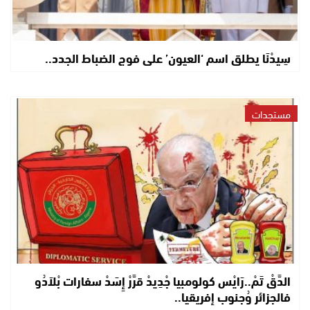
سِيدْنَا يطلق اسم ‘العيون’ على فوج الضباط الجدد..
مستجدات
الدَّقْ تَمْ..رَايْس كولومبيا جْدِيدْ قرَّرْ إِسَدْ سفارات بْلاَدُو
فالجزائر وُجنوب إفريقيا..