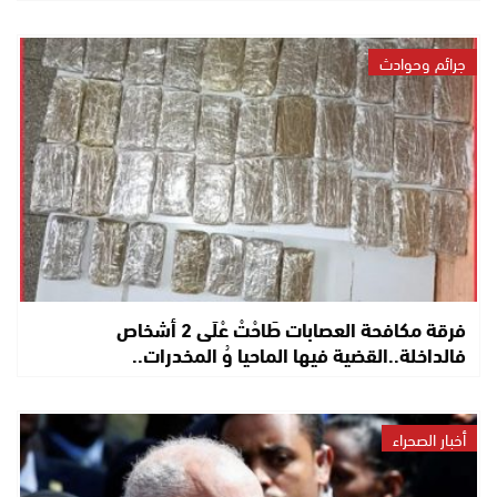
جرائم وحوادث
فرقة مكافحة العصابات طَاحْتْ عْلَى 2 أشخاص
فالداخلة..القضية فيها الماحيا وُ المخدرات..
أخبار الصحراء