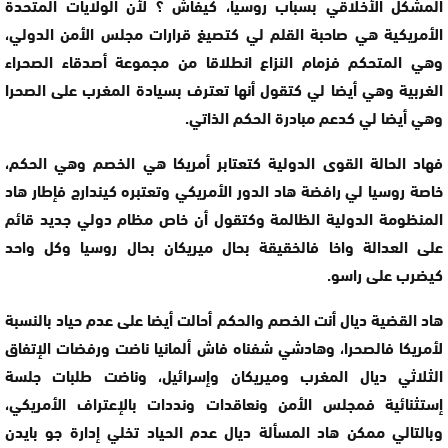
المشكل الأخلاقي بسباب روسيا، كيفاش ؟ لأن الولايات المتحدة
الأمريكية هي صاحبة القلم لي كتصيغ قرارات مجلس الأمن الدولي،
وهي المتحكم فزمام النزاع انطلاقا من مجموعة أصدقاء الصحراء
الغربية وهي أيضا لي كتقول أنها تعترف بسيادة المغرب على الصحرا
وهي أيضا لي كدعم مبادرة الحكم الذاتي.
فهاد الحالة القوى الدولية كتعتابر أمريكا هي الخصم وهي الحكم،
خاصة روسيا لي رافضة هاد الدور الأمريكي وتعتبره كيندارج فإطار هاد
المنظومة الدولية الظالمة وكتقول أن خاص مظام دولي جديد قائم
على العدالة واخا فالخقيقة بحال ميريكان بحال روسيا وكل واحد
كيضرب على راسو.
هاد القضية ديال أنت الخصم والحكم أحالت أيضا على عدم حياد بالنسبة
لأمريكا فالصحرا، وهادشي شفناه فاش ألمانيا ناضت ورفضات الإتفاق
الثلاثي ديال المغرب وميريكان وإسرائيل، وناضت طلبات جلسة
إستثنائية فمجلس الأمن ونعاقدات ونددات بالإعتراف الأمريكي،
وبالتالي ممكن هاد المسألة ديال عدم الحياد تخلي إدارة جو بايدن