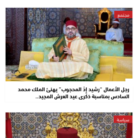
مجتمع
رجل الأعمال “رشيد إِدْ المحجوب” يهنئ الملك محمد
السادس بمناسبة ذكرى عيد العرش المجيد..
سياسة