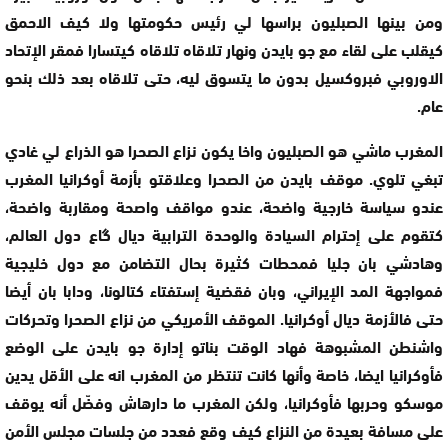
ومن بينها الصبليون براسها لي رئيس حكومتها ولا كيف الاحمق
كيقلب على لقاء مع جو بايدن ونهار تلاقاه تلاقاه كيتسارا فمقر الإتحاد
الاوروبي فبروكسيل بدون ما يتسوق ليه، حتى تلاقاه بعد ذلك بنحو
عام.
المغرب ماشي هو الصبليون واخا يكون نزاع الصحرا هو الذراع لي غادي
تبغي تلوي. موقف بايدن من الصحرا وعلاقتو بأزمة أوكرانيا المغرب
عندو سياسة خارجية واضحة، عندو مواقف واصحة ومقاربة واضحة،
كتقوم على إحترام السيادة والوحدة الترابية ديال گاع دول العالم،
وهادشي بان جليا فمحطات كثيرة بحال التضامن مع دول خليجية
فمواجهة المد الإيراني، وبان فقضية إستفتاء كتالونا، ودابا بان أيضا
حتى فالأزمة ديال أوكرانيا. الموقف الأمريكي من نزاع الصحرا وتحركات
واشنطن المشبوهة فهاد الوقت بناتو إدارة جو بايدن على الوضع
فأوكرانيا ايضا، خاصة وأنها كانت تنتظر من المغرب انه على الأقل يدين
موسكو وحربها فأوكرانيا، ولكن المغرب ما دارهاش وفضّل أنه يوقف
على مسافة بعيدة من النزاع كيف وقع فعدد من جلسات مجلس الأمن