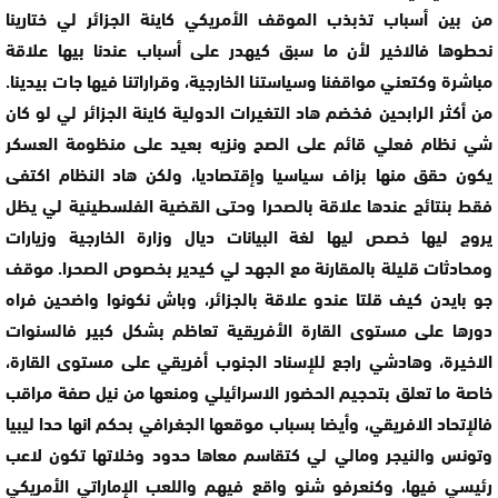
من بين أسباب تذبذب الموقف الأمريكي كاينة الجزائر لي ختارينا
نحطوها فالاخير لأن ما سبق كيهدر على أسباب عندنا بيها علاقة
مباشرة وكتعني مواقفنا وسياستنا الخارجية، وقراراتنا فيها جات بيدينا.
من أكثر الرابحين فخضم هاد التغيرات الدولية كاينة الجزائر لي لو كان
شي نظام فعلي قائم على الصح ونزيه بعيد على منظومة العسكر
يكون حقق منها بزاف سياسيا وإقتصاديا، ولكن هاد النظام اكتفى
فقط بنتائج عندها علاقة بالصحرا وحتى القضية الفلسطينية لي يظل
يروج ليها خصص ليها لغة البيانات ديال وزارة الخارجية وزيارات
ومحادثات قليلة بالمقارنة مع الجهد لي كيدير بخصوص الصحرا. موقف
جو بايدن كيف قلتا عندو علاقة بالجزائر، وباش نكونوا واضحين فراه
دورها على مستوى القارة الأفريقية تعاظم بشكل كبير فالسنوات
الاخيرة، وهادشي راجع للإسناد الجنوب أفريقي على مستوى القارة،
خاصة ما تعلق بتحجيم الحضور الاسرائيلي ومنعها من نيل صفة مراقب
فالإتحاد الافريقي، وأيضا بسباب موقعها الجغرافي بحكم انها حدا ليبيا
وتونس والنيجر ومالي لي كتقاسم معاها حدود وخلاتها تكون لاعب
رئيسي فيها، وكنعرفو شنو واقع فيهم واللعب الإماراتي الأمريكي