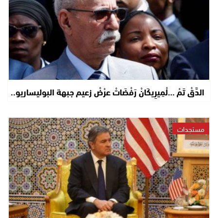
الدَّقْ تَمْ …لْمِيرِيكَانْ رَفْضَاتْ عرْضْ زعيم جبهة البوليساريو..
مستجدات