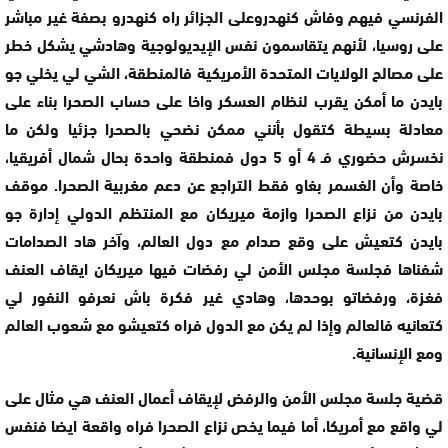
الفرنسي فيهم وفاش كنهدروعلى الجزائر راه كنهدرو بصفة غير مباشر
على روسيا، لأنهم يتقاسمون نفس الإيديولوجية وهادشي يشكل خطر
على مصالح الولايات المتحدة الأمريكية فالمنطقة، الشي لي يخلي جو
بايدن ما أمكن يقرب لنظام العسكر واخا على حساب الصحرا بناء على
معادلة بسيطة كتقول بأنني ممكن نضحي بالصحرا جزئيا ولكن ما
نخسرش حضوري فـ 4 أو 5 دول فمنطقة واحدة بحال شمال أفريقيا،
خاصة وأن الغسمر بغاو فقط التراجع عن دعم مغربية الصحرا. موقف
بايدن من نزاع الصحرا وازمة ميريكان مع المنتظم الدولي إدارة جو
بايدن كتعيش على وقع صدام مع دول العالم، وآخر هاد الصدامات
شفناها فجلسة مجلس الأمن لي رفضات فيها ميريكان ايقاف العنف
فغزة، ورفضاتو بوحدها، وهادي غير فكرة باش نعرفو النفور لي
كتعانيه فالعالم وإذا لم يكن مع الدول فراه كتعيشو مع شعوب العالم
ومع الإنسانية.
قضية جلسة مجلس الأمن والرفض لإيقاف أعمال العنف هي مثال على
لي واقع مع أمريكا، أما فيما يخص نزاع الصحرا فراه واقعة ايضا فنفس