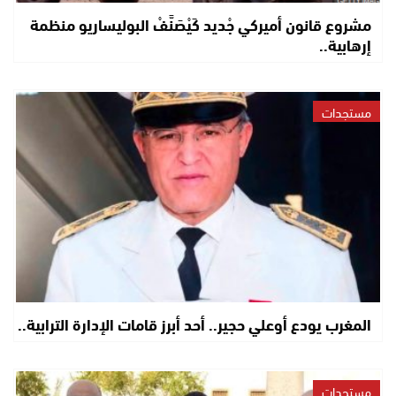
مشروع قانون أميركي جْديد كَيْصَنَّفْ البوليساريو منظمة
إرهابية..
مستجدات
المغرب يودع أوعلي حجير.. أحد أبرز قامات الإدارة الترابية..
مستجدات