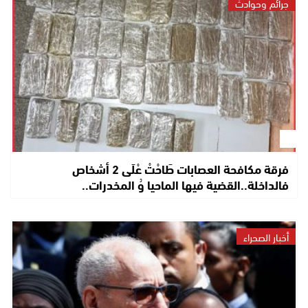
جرائم وحوادث
فرقة مكافحة العصابات طَاحْتْ عْلَى 2 أشخاص
فالداخلة..القضية فيها الماحيا وُ المخدرات..
أخبار الصحراء