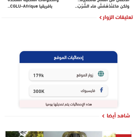
ولكن ماعَنْدْهُمْشْ ماء الشُّرْبْ..
بافريقيا CGLU-Afrique..
تعليقات الزوار
إحصائيات الموقع
179k
زوار الموقع
فايسبوك
300K
هذه الإحصائيات يتم تحديثها يوميا
شاهد أيضا