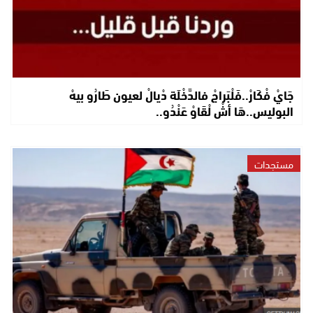
جَايْ فْكَارْ..فَلْبَراجْ فالدَّخْلَة دْيالْ لعيون طَارُو بيهْ
البوليس..هَا أشْ لْقَاوْ عَنْدُو..
مستجدات