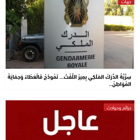
جهات
سِرِّيَّةْ الدَّرَكْ المَلَكِي بِمِيرْ اللِّفْتْ… نَمُوذَجْ فَالْعَطَاءْ وَحِمَايَةْ
المُوَاطِنْ..
جرائم وحوادث