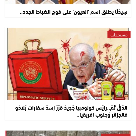
سِيدْنَا يطلق اسم ‘العيون’ على فوج الضباط الجدد..
مستجدات
الدَّقْ تَمْ..رَايْس كولومبيا جْدِيدْ قرَّرْ إِسَدْ سفارات بْلاَدُو
فالجزائر وُجنوب إفريقيا..