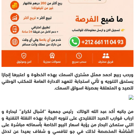
ورحب ربيع احمد ممثل مشتري السمك بهذه الخطوة و اعتبرها إنجازا
يستحق التنويه و تأتي استجابة لتعهد الادارة العامة للمكتب الوطني
للصيد و المتعلقة بعصرنة اسواق السمك.
من جانبه أكد عبد الله الوتاك رئيس جمعية “اشبال لكراع” لبحارة و
ارباب قوارب الصيد التقليدي على تنويه البحارة بهذه النقلة التقنية و
التي ستمكن البحار من رؤية اسعار البيع الخاصة بأسماكه مباشرة على
الشاشة المخصصة لذلك في جو تنافسي و شفاف بعيدا عن تدخل