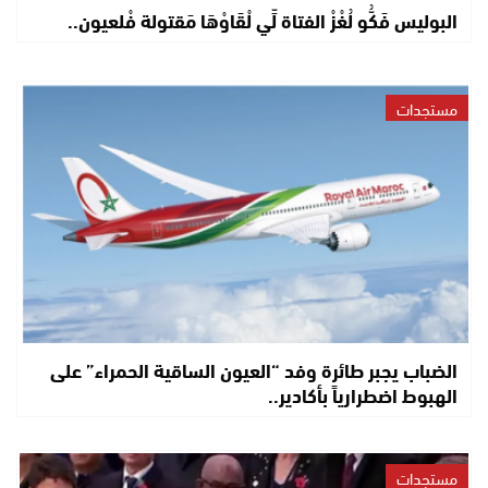
البوليس فَكُّو لُغْزْ الفتاة لِّي لْقَاوْهَا مَقتولة فْلعيون..
مستجدات
الضباب يجبر طائرة وفد “العيون الساقية الحمراء” على
الهبوط اضطرارياً بأكادير..
مستجدات