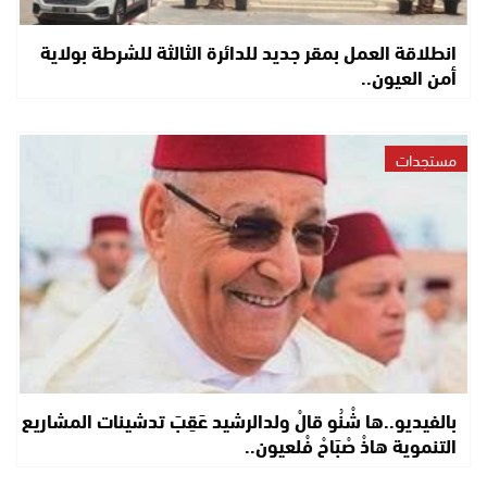
انطلاقة العمل بمقر جديد للدائرة الثالثة للشرطة بولاية
أمن العيون..
مستجدات
بالفيديو..ها شْنُو قالْ ولدالرشيد عَقِبَ تدشينات المشاريع
التنموية هاذْ صْبَاحْ فْلعيون..