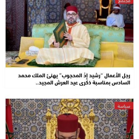
مجتمع
رجل الأعمال “رشيد إِدْ المحجوب” يهنئ الملك محمد
السادس بمناسبة ذكرى عيد العرش المجيد..
سياسة