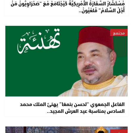
مُسْتَشَارْ السَّفَارَةْ الأَمْرِيكِيَّةْ كَيْجْتَامَعْ مْعَ “صَحْرَاوِيُّونْ مَنْ
أَجْلْ السَّلَامْ” فْلعْيُونْ..
مجتمع
الفاعل الجمعوي “لحسن بنمغا” يهنئ الملك محمد
السادس بمناسبة عيد العرش المجيد..