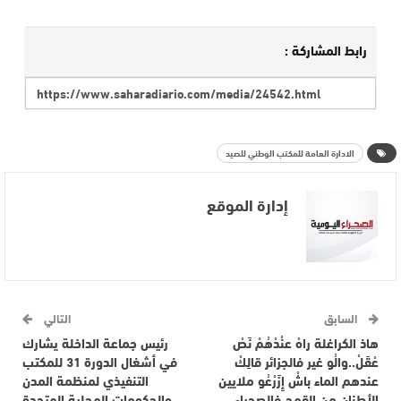
رابط المشاركة :
الادارة العامة للمكتب الوطني للصيد
إدارة الموقع
السابق
التالي
هاذ الكراغلة راهْ عنْدْهُمْ نَصْ
رئيس جماعة الداخلة يشارك
عْقَلْ..والُو غير فالجزائر قالِكْ
في أشغال الدورة 31 للمكتب
عندهم الماء باشْ إِزَرْعُو ملايين
التنفيذي لمنظمة المدن
الأطنان من القمح فالصحراء..
والحكومات المحلية المتحدة