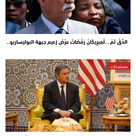
الدَّقْ تَمْ …لْمِيرِيكَانْ رَفْضَاتْ عرْضْ زعيم جبهة البوليساريو..
مستجدات