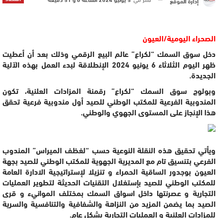
إدارة الموقع
الصحراء اليومية/العيون
دخل سوق السمك “لكراع” عالم البيع الرقمي وذلك بعد أن أعطيت
ظهر اليوم الثلاثاء 6 يونيو 2024 الإنطلاقة لبدء العمل بهذه الآلية
الجديدة.
وبولوج سوق السمك “لكراع” رقمنة المزادات العلنية، تكون
المندوبية الفرعية للمكتب الوطني للصيد أول مندوبية فرعية تحقق
هذا الإنجاز على المستوى الجهوي والوطني.
ويأتي تحقيق هذه النقلة النوعية حسب “لغظف الميراس” المندوب
الفرعي بتنسيق تام مع المديرية الجهوية للمكتب الوطني للصيد بجهة
العيون بوجدور الساقية الحمراء و تنزيلا لإستراتيجية الادارة العامة
للمكتب الوطني للصيد بإستغلال التقنيات الحديثة لتطوير العمليات
التجارية و عصرنتها داخل اسواق السمك بمختلف الموانيء و قرى
الصيد بما يضمن المزيد من النزاهة والشفافية والتنافسية والسرية
للمزادات العلنية و العمليات التجارية بشكل عام.