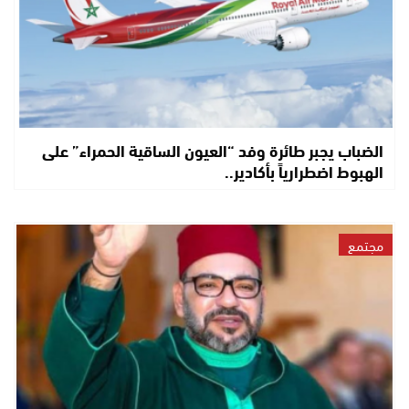
الضباب يجبر طائرة وفد “العيون الساقية الحمراء” على
الهبوط اضطرارياً بأكادير..
مجتمع