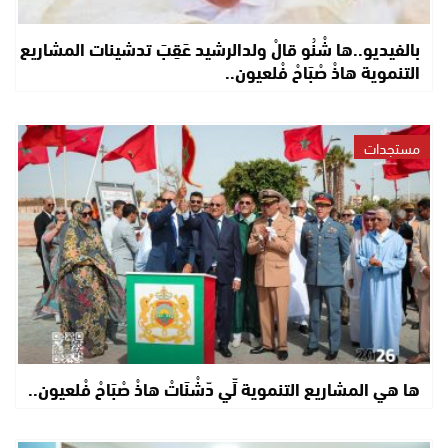
بالفيديو..ها شْنُو قالْ ولدالرشيد عَقِبَ تدشينات المشاريع
التنموية هاذْ صْبَاحْ فْلعيون..
مستجدات
ها هي المشاريع التنموية لِّي دّشْنَاتْ هاذْ صْبَاحْ فْلعيون..