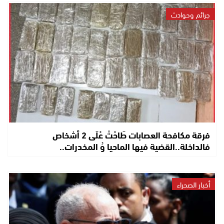
جرائم وحوادث
فرقة مكافحة العصابات طَاحْتْ عْلَى 2 أشخاص
فالداخلة..القضية فيها الماحيا وُ المخدرات..
أخبار الصحراء