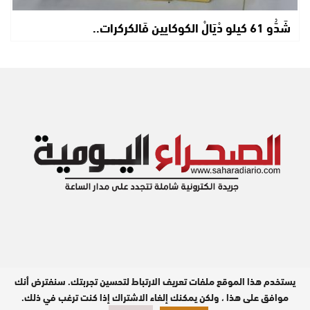
شَدُّو 61 كيلو دْيَالْ الكوكايين فَالكركرات..
يستخدم هذا الموقع ملفات تعريف الارتباط لتحسين تجربتك. سنفترض أنك
مدير النشر : عبد الله بيه
موافق على هذا ، ولكن يمكنك إلغاء الاشتراك إذا كنت ترغب في ذلك.