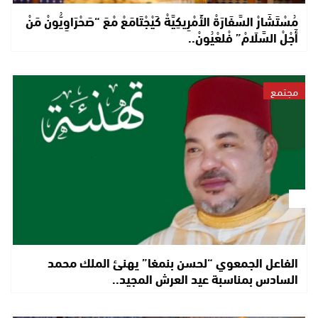
مُسْتَشَارْ السَّفَارَةْ الأَمْرِيكِيَّةْ كَيْجْتَامَعْ مْعَ “صَحْرَاوِيُّونْ مَنْ
أَجْلْ السَّلَامْ” فْلعْيُونْ..
مجتمع
الفاعل الجمعوي “لحسن بنمغا” يهنئ الملك محمد
السادس بمناسبة عيد العرش المجيد..