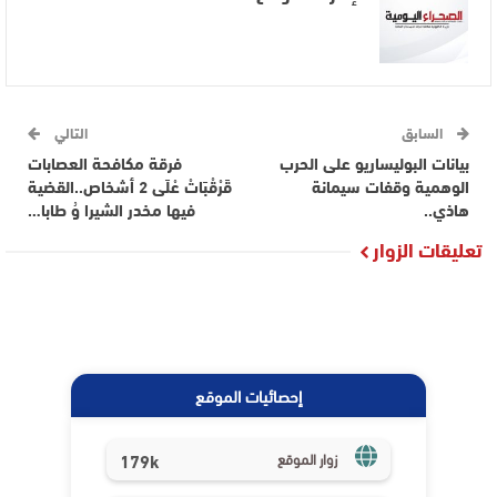
السابق
التالي
بيانات البوليساريو على الحرب
فرقة مكافحة العصابات
الوهمية وقفات سيمانة
قَرْقْبَاتْ عْلَى 2 أشخاص..القضية
هاذي..
فيها مخدر الشيرا وُ طابا…
تعليقات الزوار
إحصائيات الموقع
179k
زوار الموقع