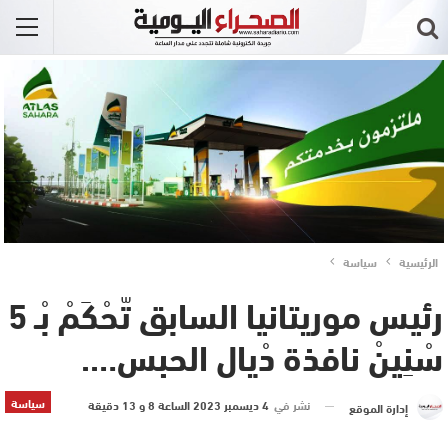
الرئيسية
سياسة
رئيس موريتانيا السابق تّحْكَمْ بْـ 5
سْنِينْ نافذة دْيال الحبس….
سياسة
نشر في
4 ديسمبر 2023 الساعة 8 و 13 دقيقة
إدارة الموقع