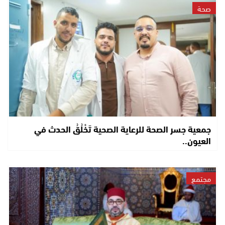
صحة
جمعية جسر الصحة للرعاية الصحية تَخْلُقُ الحدث في
العيون..
مجتمع