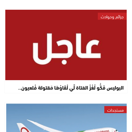
جرائم وحوادث
البوليس فَكُّو لُغْزْ الفتاة لِّي لْقَاوْهَا مَقتولة فْلعيون..
مستجدات