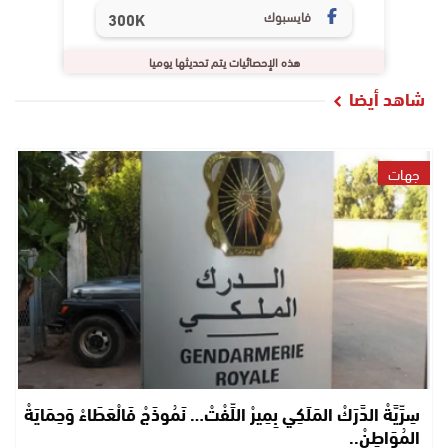
فايسبوك
300K
هذه الإحصائيات يتم تحديثها يوميا
شاهد أيضا
جهات
سِرِّيَّةْ الدَّرَكْ المَلَكِي بِمِيرْ اللِّفْتْ… نَمُوذَجْ فَالْعَطَاءْ وَحِمَايَةْ
المُوَاطِنْ..