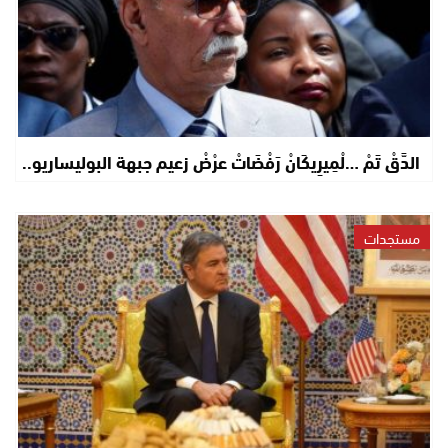
الدَّقْ تَمْ …لْمِيرِيكَانْ رَفْضَاتْ عرْضْ زعيم جبهة البوليساريو..
مستجدات