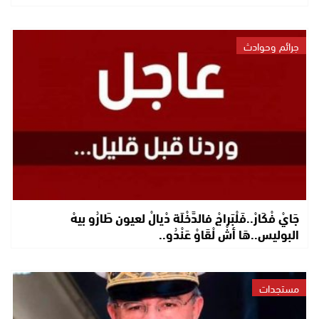
جرائم وحوادث
جَايْ فْكَارْ..فَلْبَراجْ فالدَّخْلَة دْيالْ لعيون طَارُو بيهْ
البوليس..هَا أشْ لْقَاوْ عَنْدُو..
مستجدات