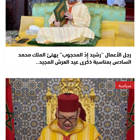
رجل الأعمال “رشيد إِدْ المحجوب” يهنئ الملك محمد
السادس بمناسبة ذكرى عيد العرش المجيد..
سياسة