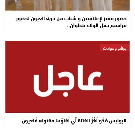
حضور مميز لإعلاميين و شباب من جهة العيون لحضور
مراسيم حفل الولاء بتطوان..
جرائم وحوادث
البوليس فَكُّو لُغْزْ الفتاة لِّي لْقَاوْهَا مَقتولة فْلعيون..