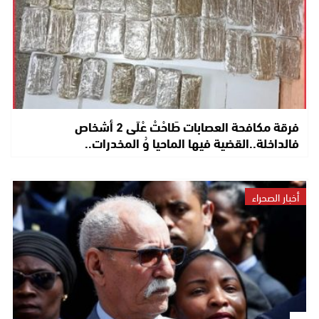
فرقة مكافحة العصابات طَاحْتْ عْلَى 2 أشخاص
فالداخلة..القضية فيها الماحيا وُ المخدرات..
أخبار الصحراء