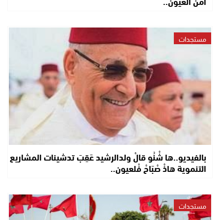
أمن العيون..
مستجدات
بالفيديو..ها شْنُو قالْ ولدالرشيد عَقِبَ تدشينات المشاريع
التنموية هاذْ صْبَاحْ فْلعيون..
مستجدات