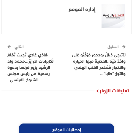
إدارة الموقع
السابق
التالي
لاَبِّيجِي دْيالْ بوجدور قَرْقْبُو عْلَى
هَاذِي غادِي تْجِيبْ تْمَامْ
واحْدْ خَيْنَا..القضية فيها الحيازة
لْكابرانات ادزايْرْ…محمد ولد
والاتجار فْمُخدر القنب الهندي
الرشيد يزور فرنسا بدعوة
والتبغ “طابا”…
رسمية من رئيس مجلس
الشيوخ الفرنسي..
تعليقات الزوار
إحصائيات الموقع