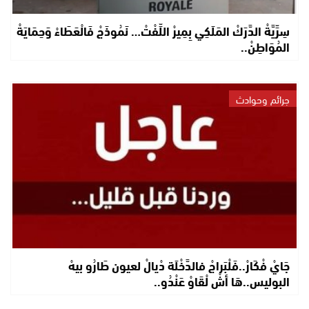
سِرِّيَّةْ الدَّرَكْ المَلَكِي بِمِيرْ اللِّفْتْ… نَمُوذَجْ فَالْعَطَاءْ وَحِمَايَةْ
المُوَاطِنْ..
جرائم وحوادث
جَايْ فْكَارْ..فَلْبَراجْ فالدَّخْلَة دْيالْ لعيون طَارُو بيهْ
البوليس..هَا أشْ لْقَاوْ عَنْدُو..