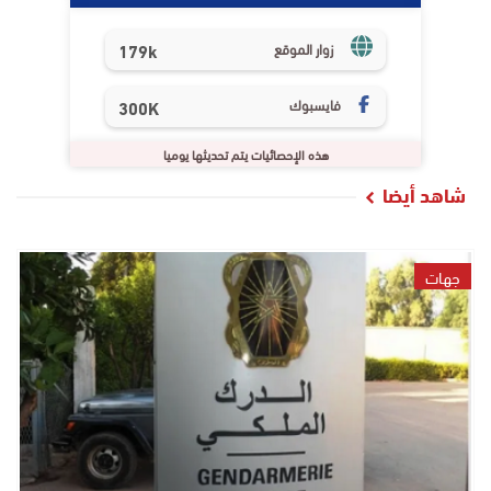
179k
زوار الموقع
فايسبوك
300K
هذه الإحصائيات يتم تحديثها يوميا
شاهد أيضا
جهات