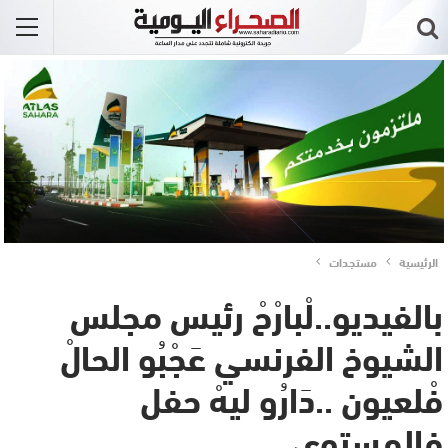
الرئيسية
مستجدات
بالفيديو..لْبارْحْ رئيس مجلس
الشيوخ الفرنسي عَجْبُو الحالْ
فْلعيون ..دَارُو ليهْ حفل
فالمستوى..