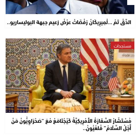
الدَّقْ تَمْ …لْمِيرِيكَانْ رَفْضَاتْ عرْضْ زعيم جبهة البوليساريو..
مستجدات
مُسْتَشَارْ السَّفَارَةْ الأَمْرِيكِيَّةْ كَيْجْتَامَعْ مْعَ “صَحْرَاوِيُّونْ مَنْ
أَجْلْ السَّلَامْ” فْلعْيُونْ..