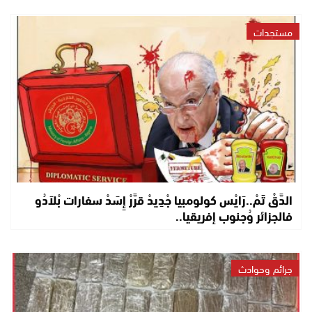
مستجدات
الدَّقْ تَمْ..رَايْس كولومبيا جْدِيدْ قرَّرْ إِسَدْ سفارات بْلاَدُو
فالجزائر وُجنوب إفريقيا..
جرائم وحوادث