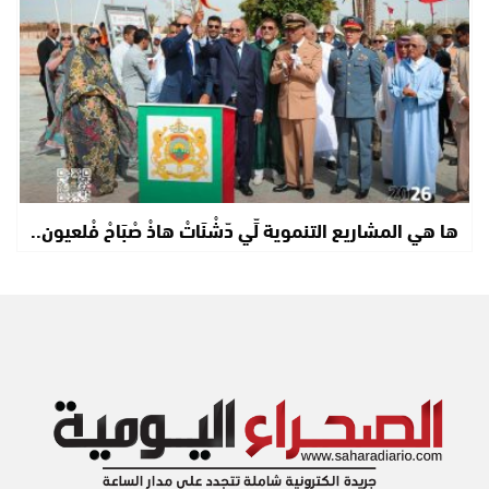
ها هي المشاريع التنموية لِّي دّشْنَاتْ هاذْ صْبَاحْ فْلعيون..