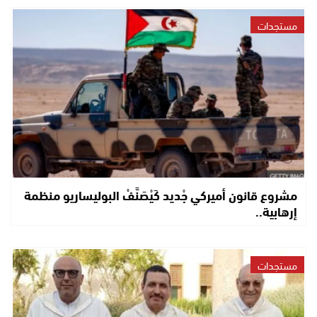
مستجدات
مشروع قانون أميركي جْديد كَيْصَنَّفْ البوليساريو منظمة
إرهابية..
مستجدات