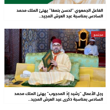
الفاعل الجمعوي “لحسن بنمغا” يهنئ الملك محمد
السادس بمناسبة عيد العرش المجيد..
مجتمع
رجل الأعمال “رشيد إِدْ المحجوب” يهنئ الملك محمد
السادس بمناسبة ذكرى عيد العرش المجيد..