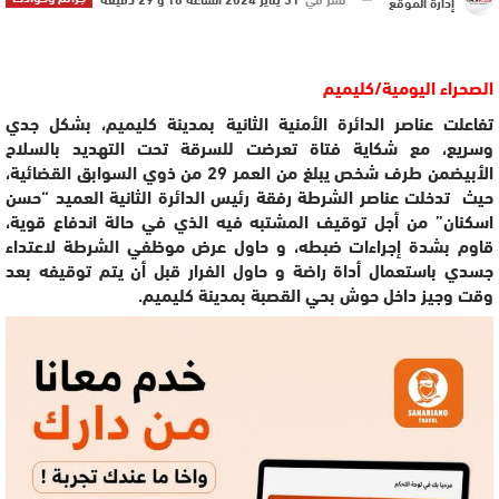
إدارة الموقع
الصحراء اليومية/كليميم
تفاعلت عناصر الدائرة الأمنية الثانية بمدينة كليميم، بشكل جدي
وسريع، مع شكاية فتاة تعرضت للسرقة تحت التهديد بالسلاح
الأبيضمن طرف شخص يبلغ من العمر 29 من ذوي السوابق القضائية،
حيث تدخلت عناصر الشرطة رفقة رئيس الدائرة الثانية العميد “حسن
اسكنان” من أجل توقيف المشتبه فيه الذي في حالة اندفاع قوية،
قاوم بشدة إجراءات ضبطه، و حاول عرض موظفي الشرطة لاعتداء
جسدي باستعمال أداة راضة و حاول الفرار قبل أن يتم توقيفه بعد
وقت وجيز داخل حوش بحي القصبة بمدينة كليميم.