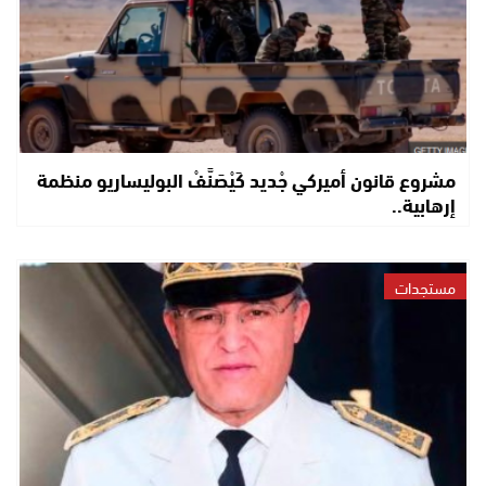
مشروع قانون أميركي جْديد كَيْصَنَّفْ البوليساريو منظمة
إرهابية..
مستجدات