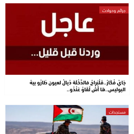
جرائم وحوادث
جَايْ فْكَارْ..فَلْبَراجْ فالدَّخْلَة دْيالْ لعيون طَارُو بيهْ
البوليس..هَا أشْ لْقَاوْ عَنْدُو..
مستجدات