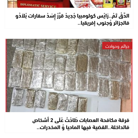
الدَّقْ تَمْ..رَايْس كولومبيا جْدِيدْ قرَّرْ إِسَدْ سفارات بْلاَدُو
فالجزائر وُجنوب إفريقيا..
جرائم وحوادث
فرقة مكافحة العصابات طَاحْتْ عْلَى 2 أشخاص
فالداخلة..القضية فيها الماحيا وُ المخدرات..