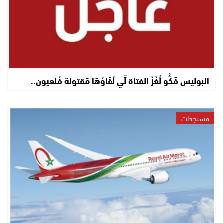
البوليس فَكُّو لُغْزْ الفتاة لِّي لْقَاوْهَا مَقتولة فْلعيون..
مستجدات