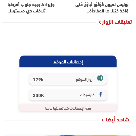
بوليس لعيون قَرْقْبُو لْبارْحْ عْلى
وزيرة خارجية جنوب أفريقيا
وَاحْدْ خَيْنَا..ها المفاجأة..
تْلاقات دي ميستورا..
تعليقات الزوار
إحصائيات الموقع
179k
زوار الموقع
فايسبوك
300K
هذه الإحصائيات يتم تحديثها يوميا
شاهد أيضا