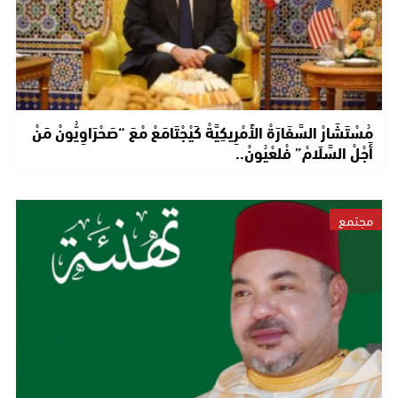
مُسْتَشَارْ السَّفَارَةْ الأَمْرِيكِيَّةْ كَيْجْتَامَعْ مْعَ “صَحْرَاوِيُّونْ مَنْ
أَجْلْ السَّلَامْ” فْلعْيُونْ..
مجتمع