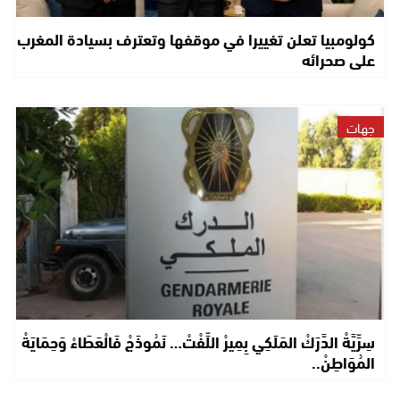
كولومبيا تعلن تغييرا في موقفها وتعترف بسيادة المغرب
على صحرائه
جهات
سِرِّيَّةْ الدَّرَكْ المَلَكِي بِمِيرْ اللِّفْتْ… نَمُوذَجْ فَالْعَطَاءْ وَحِمَايَةْ
المُوَاطِنْ..