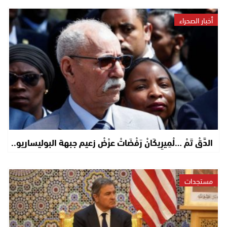
أخبار الصحراء
الدَّقْ تَمْ …لْمِيرِيكَانْ رَفْضَاتْ عرْضْ زعيم جبهة البوليساريو..
مستجدات