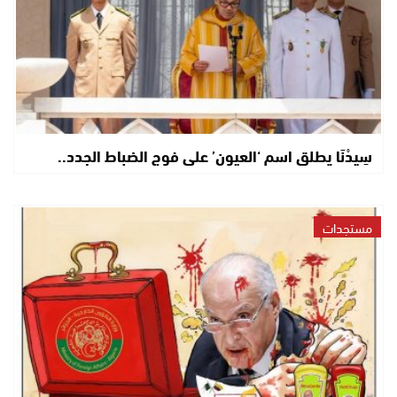
سِيدْنَا يطلق اسم ‘العيون’ على فوج الضباط الجدد..
مستجدات