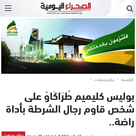
الرئيسية
جرائم وحوادث
بوليس كليميم طْرَاكَاوْ على
شخص قاوم رجال الشرطة بأداة
راضة..
جرائم وحوادث
نشر في
31 يناير 2024 الساعة 16 و 29 دقيقة