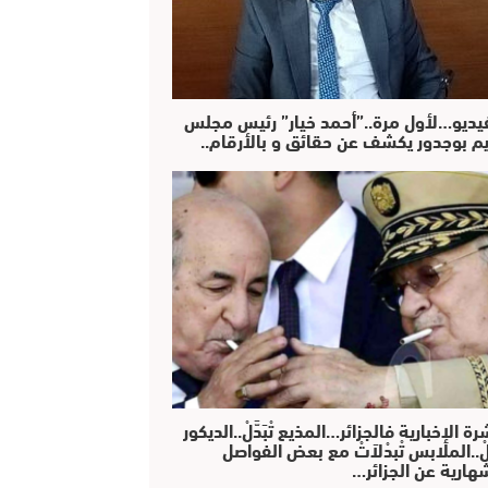
فيديو…لأول مرة..”أحمد خيار” رئيس مجلس
يم بوجدور يكشف عن حقائق و بالأرقام..
رة الإخبارية فالجزائر…المذيع تْبَدَّلْ..الديكور
دَّلْ..الملابس تْبدْلاَتْ مع بعض الفواصل
هارية عن الجزائر…