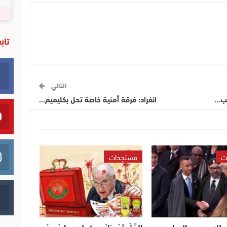
تاب
التالي
بب…
انفراد: فرقة أمنية خاصة تحل بكليميم…
ت
مستجدات
لملك محمد السادس:
الدَّقْ تَمْ..رَايْس كولومبيا جْدِيدْ