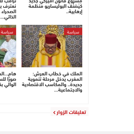
كَيْصَنَّفْ البوليساريو منظمة
نعترف ب
إرهابية..
الصحراء 
الذاتي…
سياسة
سياسة
الملك في خطاب العرش:
هام…السف
المغرب يدخل مرحلة تنموية
صورًا لل
جديدة.. والمكاسب الاقتصادية
الوالي ب
والاجتماعية…
تعليقات الزوار