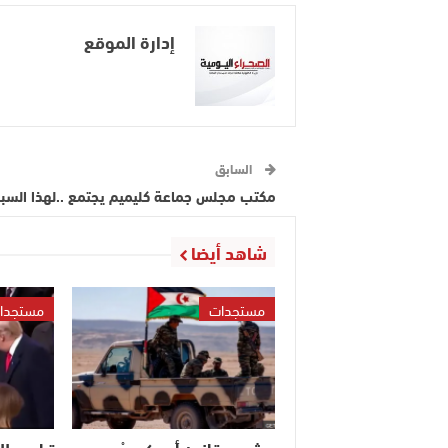
إدارة الموقع
السابق
مكتب مجلس جماعة كليميم يجتمع ..لهذا الس
شاهد أيضا
مستجدات
مستجدا
مشروع قانون أميركي جْديد
ترامب ل