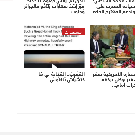
سيادة المغرب على
قرَّرْ إِسَدْ سفارات بْلاَدُو فالجزائر
وندعم المقترح الحكم
وُجنوب…
مستجدات
ارة الأمريكية تنشر
المَغْرِبْ.. المَكَانَةْ لِّي مَا
سفير بوكان برفقة
كَتْشْرَاشْ بْلَفْلُوسْ..
كرات أمام…