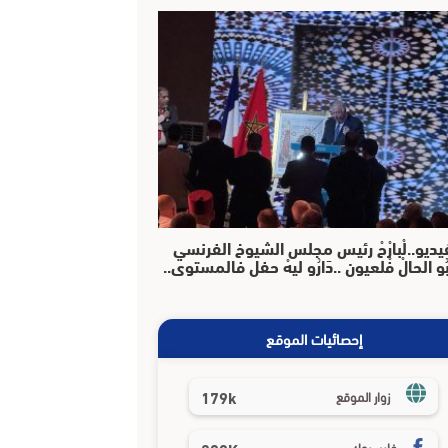
يديو..لْبارْحْ رئيس مجلس الشيوخ الفرنسي
بُو الحالْ فْلعيون ..دَارُو ليهْ حفل فالمستوى..
إحصائيات الموقع
179k
زوار الموقع
فايسبوك