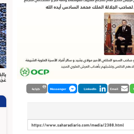
بالف
عَجْ
Email
LinkedIn
Messenger
طباعة