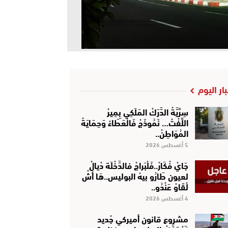
بار اليوم
سِرِّيَّةْ الدَّرَكْ المَلَكِي بِمِيرْ
اللِّفْتْ… نَمُوذَجْ فَالْعَطَاءْ وَحِمَايَةْ
المُوَاطِنْ..
5 أغسطس 2026
جَايْ فْكَارْ..فَلْبَراجْ فالدَّخْلَة دْيالْ
لعيون طَارُو بيهْ البوليس..هَا أشْ
لْقَاوْ عَنْدُو..
4 أغسطس 2026
مشروع قانون أميركي جْديد