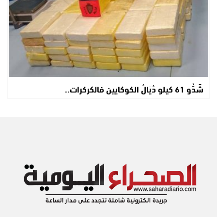
شَدُّو 61 كيلو دْيَالْ الكوكايين فَالكركرات..