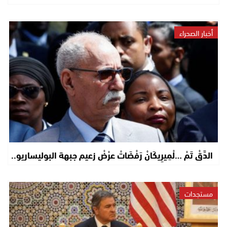
أخبار الصحراء
الدَّقْ تَمْ …لْمِيرِيكَانْ رَفْضَاتْ عرْضْ زعيم جبهة البوليساريو..
مستجدات