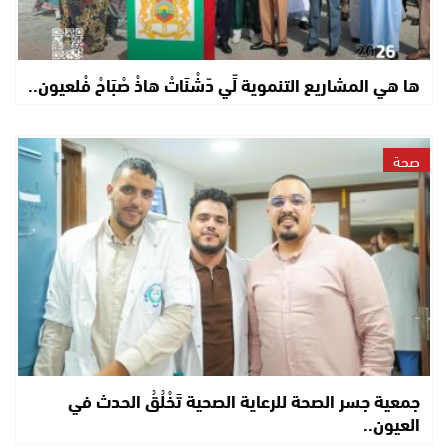
ها هي المشاريع التنموية لِّي دّشْنَاتْ هاذْ صْبَاحْ فْلعيون..
صحة
جمعية جسر الصحة للرعاية الصحية تَخْلُقُ الحدث في
العيون..