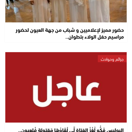
حضور مميز لإعلاميين و شباب من جهة العيون لحضور
مراسيم حفل الولاء بتطوان..
جرائم وحوادث
البوليس فَكُّو لُغْزْ الفتاة لِّي لْقَاوْهَا مَقتولة فْلعيون..