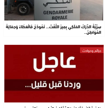
سِرِّيَّةْ الدَّرَكْ المَلَكِي بِمِيرْ اللِّفْتْ… نَمُوذَجْ فَالْعَطَاءْ وَحِمَايَةْ
المُوَاطِنْ..
جرائم وحوادث