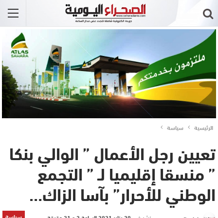
الرئيسية
سياسة
تعيين رجل الأعمال ” الوالي بنكا
” منسقا إقليميا لـ ” التجمع
الوطني للأحرار” بآسا الزاك…
سياسة
نشر في
20 يناير 2021 الساعة 2 و 21 دقيقة