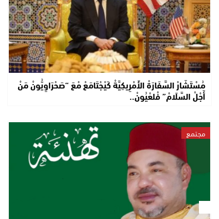
مُسْتَشَارْ السَّفَارَةْ الأَمْرِيكِيَّةْ كَيْجْتَامَعْ مْعَ “صَحْرَاوِيُّونْ مَنْ
أَجْلْ السَّلَامْ” فْلعْيُونْ..
مجتمع