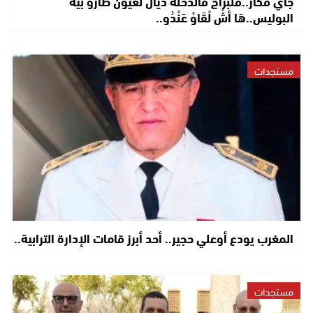
جَايْ فْكَارْ..فَلْبَراجْ فالدَّخْلَة دْيالْ لعيون طَارُو بيهْ
البوليس..هَا أشْ لْقَاوْ عَنْدُو..
مستجدات
المغرب يودع أوعلي حجير.. أحد أبرز قامات الإدارة الترابية..
مستجدات