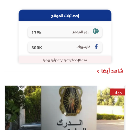
إحصائيات الموقع
179k
زوار الموقع
فايسبوك
300K
هذه الإحصائيات يتم تحديثها يوميا
شاهد أيضا
جهات