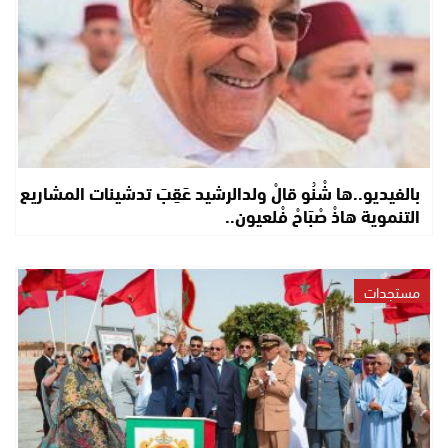
بالفيديو..ها شْنُو قالْ ولدالرشيد عَقِبَ تدشينات المشاريع
التنموية هاذْ صْبَاحْ فْلعيون..
مستجدات