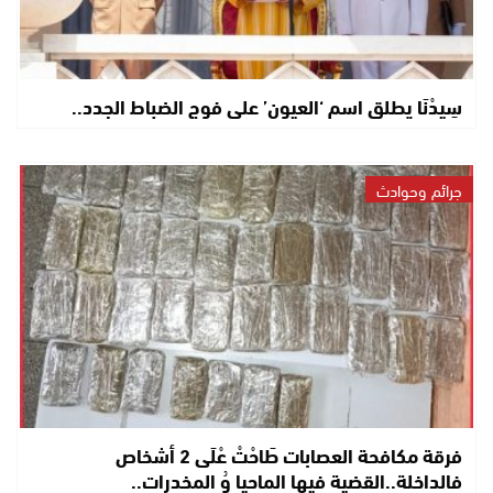
سِيدْنَا يطلق اسم ‘العيون’ على فوج الضباط الجدد..
جرائم وحوادث
فرقة مكافحة العصابات طَاحْتْ عْلَى 2 أشخاص
فالداخلة..القضية فيها الماحيا وُ المخدرات..