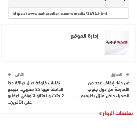
إدارة الموقع
السابق
التالي
غير دابا: إيقاف عدد من
تقلبات فلوكة ديال حراگة حدا
الأفارقة من دول جنوب
الداخلة فيها 25 مغربي.. تجبدو
الصحراء داخل منزل بكليميم …
2 جثث و تعتقو 3 وباقي كيقلبو
على الآخرين..
تعليقات الزوار