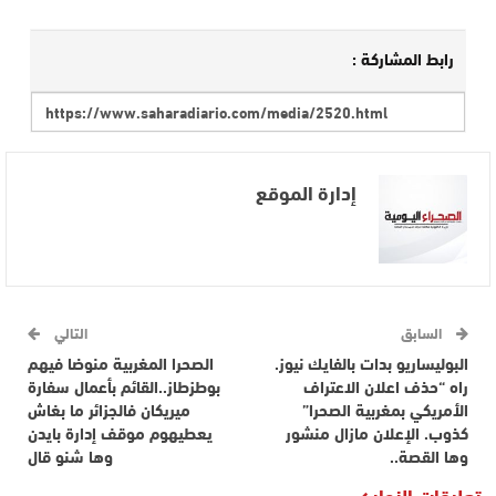
رابط المشاركة :
إدارة الموقع
السابق
التالي
البوليساريو بدات بالفايك نيوز.
الصحرا المغربية منوضا فيهم
راه “حذف اعلان الاعتراف
بوطزطاز..القائم بأعمال سفارة
الأمريكي بمغربية الصحرا”
ميريكان فالجزائر ما بغاش
كذوب. الإعلان مازال منشور
يعطيهوم موقف إدارة بايدن
وها القصة..
وها شنو قال
تعليقات الزوار