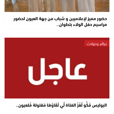
حضور مميز لإعلاميين و شباب من جهة العيون لحضور
مراسيم حفل الولاء بتطوان..
جرائم وحوادث
البوليس فَكُّو لُغْزْ الفتاة لِّي لْقَاوْهَا مَقتولة فْلعيون..