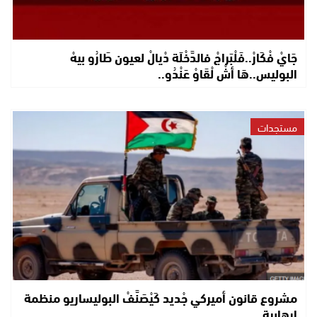
جَايْ فْكَارْ..فَلْبَراجْ فالدَّخْلَة دْيالْ لعيون طَارُو بيهْ
البوليس..هَا أشْ لْقَاوْ عَنْدُو..
مستجدات
مشروع قانون أميركي جْديد كَيْصَنَّفْ البوليساريو منظمة
إرهابية..