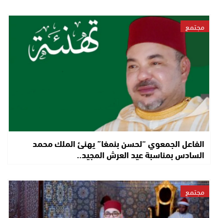
مجتمع
الفاعل الجمعوي “لحسن بنمغا” يهنئ الملك محمد
السادس بمناسبة عيد العرش المجيد..
مجتمع