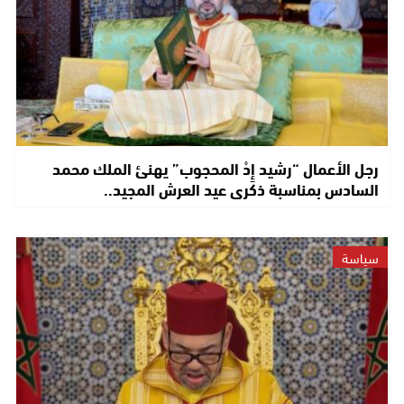
رجل الأعمال “رشيد إِدْ المحجوب” يهنئ الملك محمد
السادس بمناسبة ذكرى عيد العرش المجيد..
سياسة