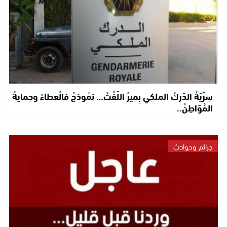
سِرِّيَّةْ الدَّرَكْ المَلَكِي بِمِيرْ اللِّفْتْ… نَمُوذَجْ فَالْعَطَاءْ وَحِمَايَةْ
المُوَاطِنْ..
جرائم وحوادث