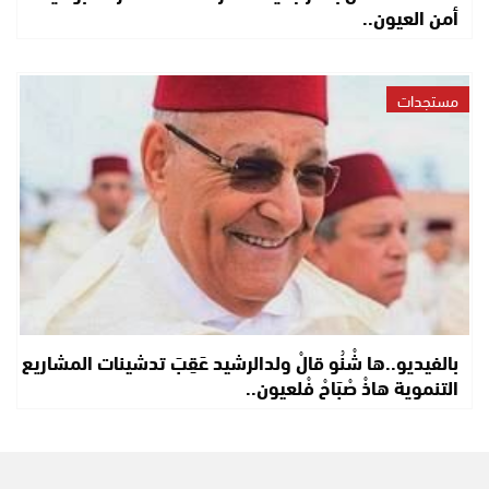
أمن العيون..
مستجدات
بالفيديو..ها شْنُو قالْ ولدالرشيد عَقِبَ تدشينات المشاريع
التنموية هاذْ صْبَاحْ فْلعيون..