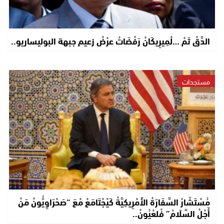
الدَّقْ تَمْ …لْمِيرِيكَانْ رَفْضَاتْ عرْضْ زعيم جبهة البوليساريو..
مستجدات
مُسْتَشَارْ السَّفَارَةْ الأَمْرِيكِيَّةْ كَيْجْتَامَعْ مْعَ “صَحْرَاوِيُّونْ مَنْ
أَجْلْ السَّلَامْ” فْلعْيُونْ..