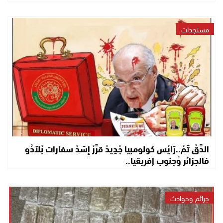
مستجدات
الدَّقْ تَمْ..رَايْس كولومبيا جْدِيدْ قرَّرْ إِسَدْ سفارات بْلاَدُو
فالجزائر وُجنوب إفريقيا..
جرائم وحوادث