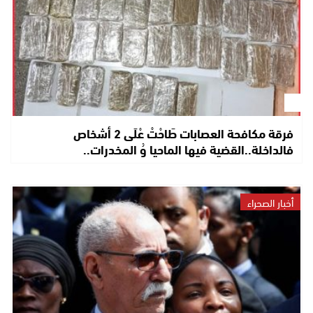
فرقة مكافحة العصابات طَاحْتْ عْلَى 2 أشخاص
فالداخلة..القضية فيها الماحيا وُ المخدرات..
أخبار الصحراء