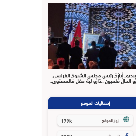
يديو..لْبارْحْ رئيس مجلس الشيوخ الفرنسي
بُو الحالْ فْلعيون ..دَارُو ليهْ حفل فالمستوى..
إحصائيات الموقع
179k
زوار الموقع
فايسبوك