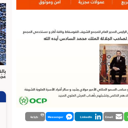
بالف
عَجْ
Email
LinkedIn
Messenger
طباعة