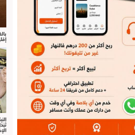
بال
إقل
النش
تْبَ
الإش