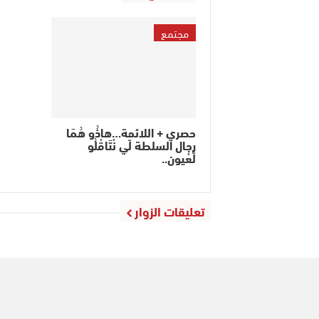
مجتمع
حصري + اللائحة…هاذُو هُمَا
رجال السلطة لّْي نْتَاقْلُو
لَّعْيون..
تعليقات الزوار