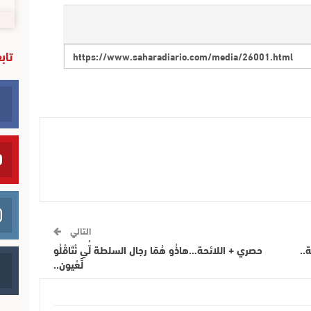
تاب
التالي
حصري + اللائحة…هاذُو هُمَا رجال السلطة لّْي نْتَاقْلُو
لَّعْيون..