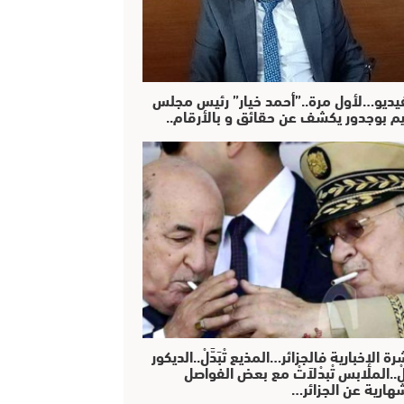
فيديو…لأول مرة..”أحمد خيار” رئيس مجلس
يم بوجدور يكشف عن حقائق و بالأرقام..
رة الإخبارية فالجزائر…المذيع تْبَدَّلْ..الديكور
دَّلْ..الملابس تْبدْلاَتْ مع بعض الفواصل
هارية عن الجزائر…