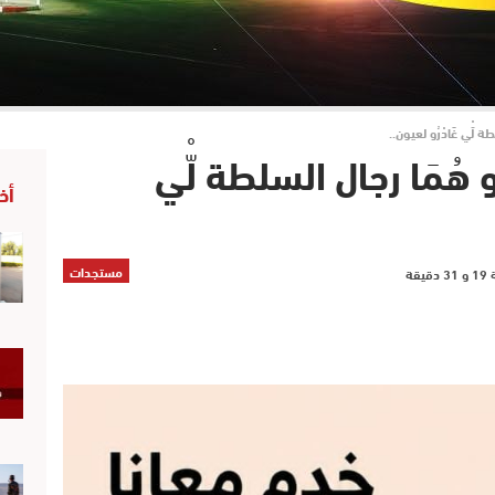
لّْي غَادْرُو لعيون..
ُمَا رجال السلطة لّْي
أخ
مستجدات