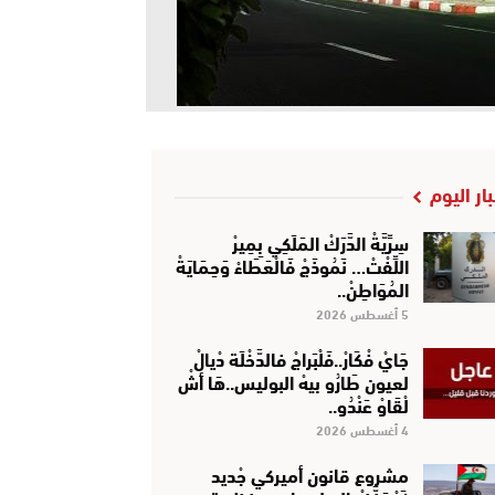
بار اليوم
سِرِّيَّةْ الدَّرَكْ المَلَكِي بِمِيرْ
اللِّفْتْ… نَمُوذَجْ فَالْعَطَاءْ وَحِمَايَةْ
المُوَاطِنْ..
5 أغسطس 2026
جَايْ فْكَارْ..فَلْبَراجْ فالدَّخْلَة دْيالْ
لعيون طَارُو بيهْ البوليس..هَا أشْ
لْقَاوْ عَنْدُو..
4 أغسطس 2026
مشروع قانون أميركي جْديد