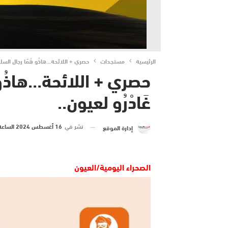
الرئيسية
مستجدات
حصري + اللائحة…هاذُو هُمَا رجال السلطة 
حصري + اللائحة…هاذُو ه
غَادْرُو لعيون..
نشر في
16 أغسطس 2024 الساعة 19 و 31 دقيقة
إدارة الموقع
الصحراء اليومية/العيون