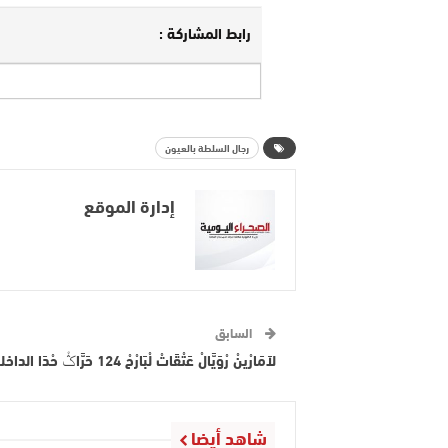
رابط المشاركة :
رجال السلطة بالعيون
إدارة الموقع
السابق
لاَمَارْينْ رْوَيَّالْ عَتْقَاتْ لْبَارْحْ 124 حَرَّاݣْ حْدَا الداخلة..
شاهد أيضا