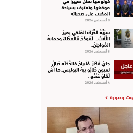
كولومبيا تعلن تغييرا في
موقفها وتعترف بسيادة
المغرب على صحرائه
8 أغسطس 2026
سِرِّيَّةْ الدَّرَكْ المَلَكِي بِمِيرْ
اللِّفْتْ… نَمُوذَجْ فَالْعَطَاءْ وَحِمَايَةْ
المُوَاطِنْ..
5 أغسطس 2026
جَايْ فْكَارْ..فَلْبَراجْ فالدَّخْلَة دْيالْ
لعيون طَارُو بيهْ البوليس..هَا أشْ
لْقَاوْ عَنْدُو..
4 أغسطس 2026
ت وصورة