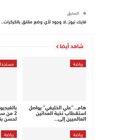
السابق
فايك نيوز..لا وجود لأي وضع مقلق بالكركرات..
شاهد أيضا
رياضة
مستجدا
هام…”علي الخليفي” يواصل
بالفيديو
استقطاب نخبة العدائين
2 من سب
العالميين إلى…
لحسن بن
رياضة
رياضة