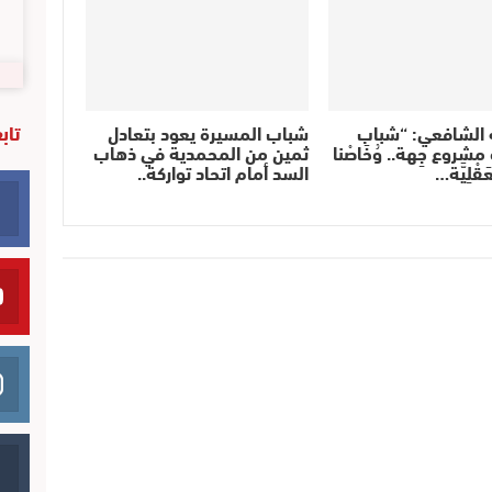
تاب
ه الشافعي: “شباب
شباب المسيرة يعود بتعادل
شروع جِهة.. وُخَاصْنا
ثمين من المحمدية في ذهاب
عَقْلِيَّة…
السد أمام اتحاد تواركة..