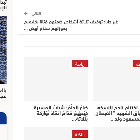
تْبَ
الإش
التالي
غير دابا: توقيف ثلاثة أشخاص ضمنهم فتاة بكليميم
بحوزتهم سلاح أبيض …
ت
رياضة
بالف
عَجْ
..اختتام ناجح للنسخة
ضَاعْ الحُلْمْ: شَبَابْ المَسِيرَة
اق الشهيد ” القبطان
كَيْطِيحْ قَدَّامْ اتِّحَادْ تْوَارْكَة
مسعود ولد…
بْثْلاَثَة…
رياضة