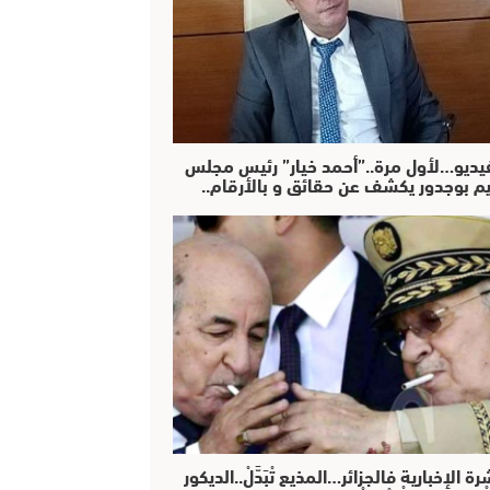
فيديو…لأول مرة..”أحمد خيار” رئيس مجلس
يم بوجدور يكشف عن حقائق و بالأرقام..
رة الإخبارية فالجزائر…المذيع تْبَدَّلْ..الديكور