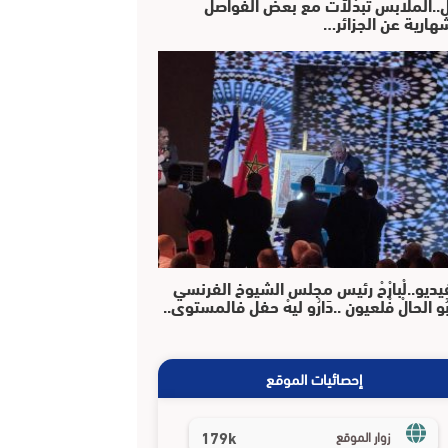
دَّلْ..الملابس تْبدْلاَتْ مع بعض الفواصل
هارية عن الجزائر…
يديو..لْبارْحْ رئيس مجلس الشيوخ الفرنسي
بُو الحالْ فْلعيون ..دَارُو ليهْ حفل فالمستوى..
إحصائيات الموقع
179k
زوار الموقع