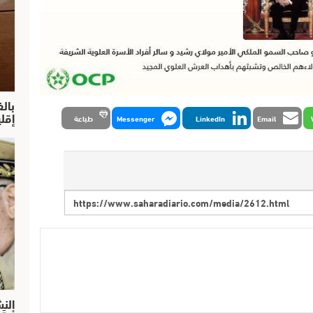
بال
إقل
Email
LinkedIn
Messenger
طباعة
النش