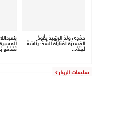
حَمْدِي وَلْدْ الرَّشِيدْ يَقُودُ
بنعبدالل
المَسِيرَة لِمُبَارَاةْ السَّدْ: رِئَاسَةْ
المسيرة م
لَجْنَةْ…
نْخَدْمُو بْ
تعليقات الزوار