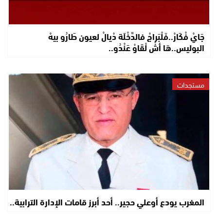
جَايْ فْكَارْ..فَلْبَراجْ فالدَّخْلَة دْيالْ لعيون طَارُو بيهْ
البوليس..هَا أشْ لْقَاوْ عَنْدُو..
مستجدات
المغرب يودع أوعلي حجير.. أحد أبرز قامات الإدارة الترابية..