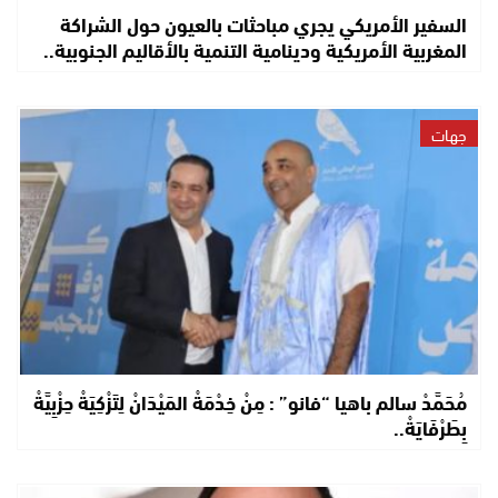
السفير الأمريكي يجري مباحثات بالعيون حول الشراكة
المغربية الأمريكية ودينامية التنمية بالأقاليم الجنوبية..
جهات
مُحَمَّدْ سالم باهيا “فانو” : مِنْ خِدْمَةْ المَيْدَانْ لِتَزْكِيَةْ حِزْبِيَّةْ
بِطَرْفَايَةْ..