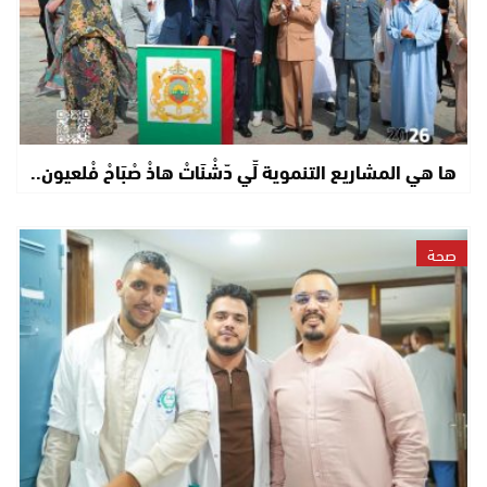
ها هي المشاريع التنموية لِّي دّشْنَاتْ هاذْ صْبَاحْ فْلعيون..
صحة