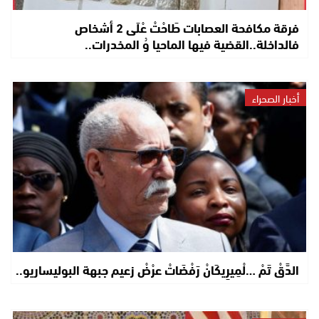
فرقة مكافحة العصابات طَاحْتْ عْلَى 2 أشخاص
فالداخلة..القضية فيها الماحيا وُ المخدرات..
أخبار الصحراء
الدَّقْ تَمْ …لْمِيرِيكَانْ رَفْضَاتْ عرْضْ زعيم جبهة البوليساريو..