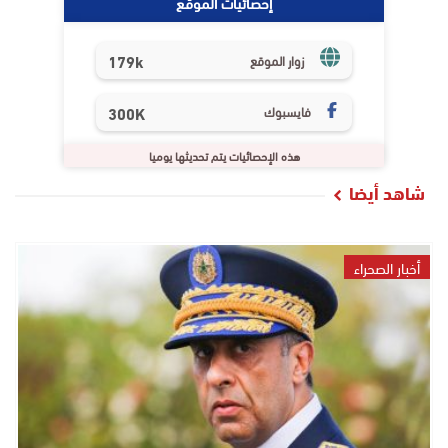
إحصائيات الموقع
179k
زوار الموقع
فايسبوك
300K
هذه الإحصائيات يتم تحديثها يوميا
شاهد أيضا
أخبار الصحراء