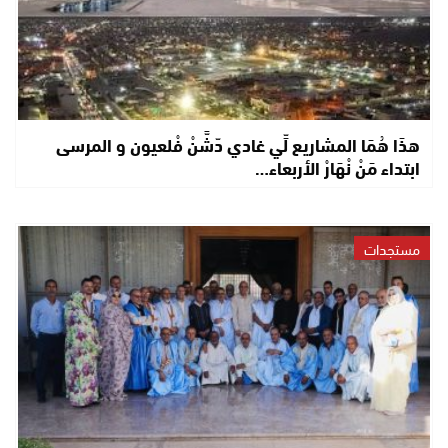
هذَا هُمَا المشاريع لِّي غادي دّشَّنْ فْلعيون و المرسى
ابتداء مَنْ نْهَارْ الأربعاء…
مستجدات