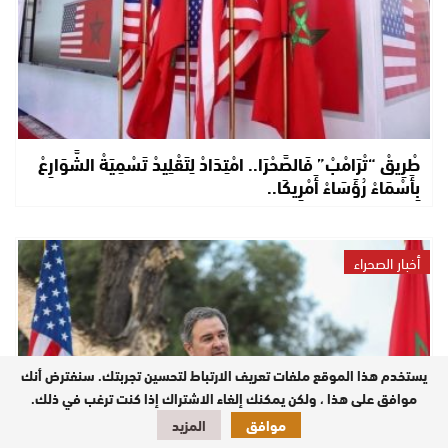
طْرِيقْ “تْرَامْبْ” فَالصَّحْرَا.. امْتِدَادْ لِتَقْلِيدْ تَسْمِيَةْ الشَّوَارِعْ
بِأَسْمَاءْ رُؤَسَاءْ أَمْرِيكَا..
أخبار الصحراء
يستخدم هذا الموقع ملفات تعريف الارتباط لتحسين تجربتك. سنفترض أنك
موافق على هذا ، ولكن يمكنك إلغاء الاشتراك إذا كنت ترغب في ذلك.
موافق
المزيد