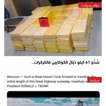
جرائم وحوادث
شَدُّو 61 كيلو دْيَالْ الكوكايين فَالكركرات..
سياسة