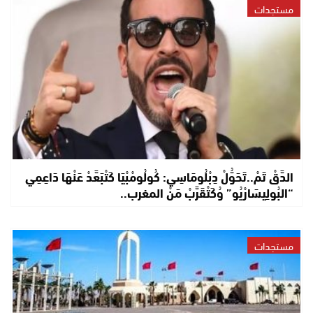
مستجدات
الدَّقْ تَمْ..تَحَوُّلْ دِبْلُومَاسِي: كُولُومْبْيَا كَتْبَعَّدْ عَنْهَا دَاعِمِي
“البُولِيسَارْيُو” وُكَتْقَرَّبْ مَنْ المغرب..
مستجدات