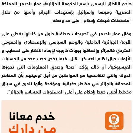
هاجم الناطق الرسمي باسم الحكومة الجزائرية، عمار بلحيمر، المملكة
المغربية وفرنسا وإسرائيل بإستهداف الجزائر وأمنها من خلال
“مخططات ضُبطت بإحكام”، على حد وصفه.
وقال عمار بلحيمر في تصريحات صحافية حاول من خلالها يغطي على
الأزمة الجزائرية الداخلية والوضع السياسي والإقتصادي والحقوقي
المتردي فالجزائر وإلصاقها بجهات خارجية لإبعاد الانظار على لمصايب و
الأزمات ديال نظام العسكر، -قال- فيما يخص حجب عدد من الحسابات
الفيسبوكية، أن ذلك يؤكد “صحة وصدق المعلومات التي تحوزها
الدولة والتي تتقاسمها مع المواطنين من أجل توعيتهم بأن المخاطر
المحدقة بالجزائر هي مخاطر حقيقية ومؤكدة وأنها تندرج في سياق
مخطط أجنبي ضبط بإحكام على أعلى المستويات للمساس بالجزائر”.