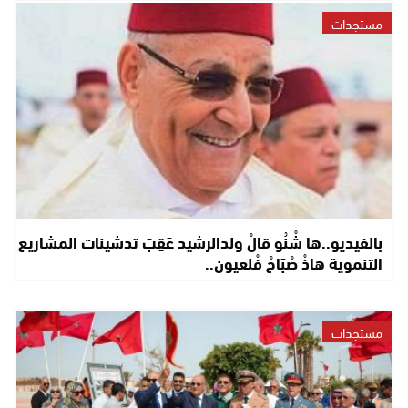
مستجدات
بالفيديو..ها شْنُو قالْ ولدالرشيد عَقِبَ تدشينات المشاريع
التنموية هاذْ صْبَاحْ فْلعيون..
مستجدات