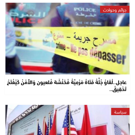
جرائم وحوادث
عاجل..لْقَاوْ جُثَّةْ فَتَاةْ مَرْمِيَّةْ فْخَنْشَة فْلعيون وَالأَمْنْ كَيْفْتَحْ
تَحْقِيقْ..
سياسة