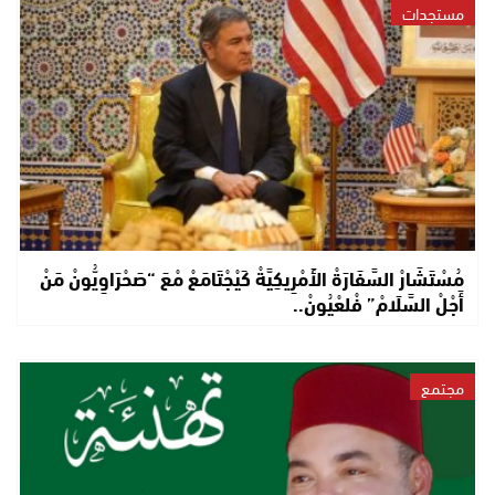
مستجدات
مُسْتَشَارْ السَّفَارَةْ الأَمْرِيكِيَّةْ كَيْجْتَامَعْ مْعَ “صَحْرَاوِيُّونْ مَنْ
أَجْلْ السَّلَامْ” فْلعْيُونْ..
مجتمع