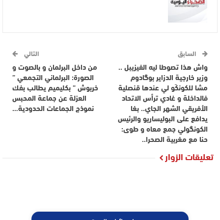
السابق
التالي
واش هذا تصوطا ليه الفيزيبل ..
من داخل البرلمان و بالصوت و
وزير خارجية الدزاير بوگادوم
الصورة: البرلماني التجمعي ”
مشا للكونكَو لي عندها قنصلية
خربوش ” بكليميم يطالب بفك
فالداخلة و غادي ترأس الاتحاد
العزلة عن جماعة المحبس
الأفريقي الشهر الجاي.. بغا
نموذج الجماعات الحدودية…
يدافع على البوليساريو والرئيس
الكونگولي جمع معاه و طوى:
حنا مع مغربية الصحرا..
تعليقات الزوار