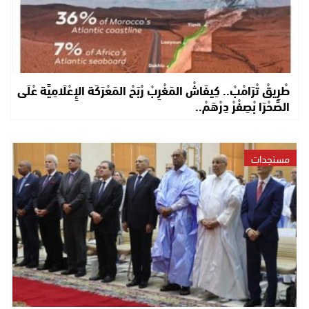
طْرِيقْ تْرَامْبْ.. كِيفَاشْ المَغْرِبْ رْبَحْ المَعْرَكَة الإِعْلَامِيَّة عْلَى
الصَّحْرَا بْصِفْرْ دِرْهَمْ..
مستجدات