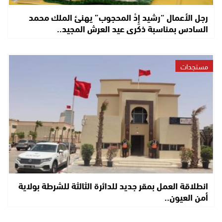
رجل الأعمال “رشيد إِدْ المحجوب” يهنئ الملك محمد
السادس بمناسبة ذكرى عيد العرش المجيد..
مستجدات
انطلاقة العمل بمقر جديد للدائرة الثالثة للشرطة بولاية
أمن العيون..