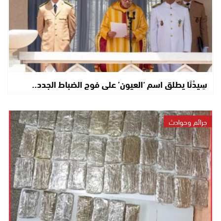
سِيدْنَا يطلق اسم ‘العيون’ على فوج الضباط الجدد..
جرائم وحوادث