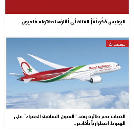
البوليس فَكُّو لُغْزْ الفتاة لِّي لْقَاوْهَا مَقتولة فْلعيون..
مستجدات
الضباب يجبر طائرة وفد “العيون الساقية الحمراء” على
الهبوط اضطرارياً بأكادير..