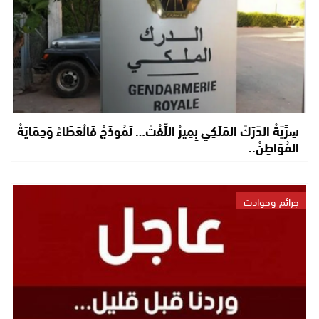
سِرِّيَّةْ الدَّرَكْ المَلَكِي بِمِيرْ اللِّفْتْ… نَمُوذَجْ فَالْعَطَاءْ وَحِمَايَةْ
المُوَاطِنْ..
جرائم وحوادث