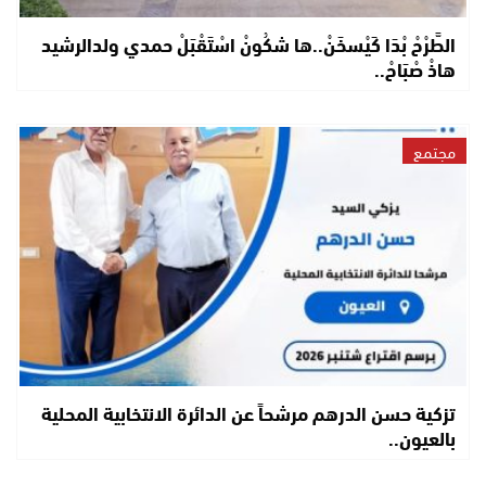
الطَّرْحْ بْدَا كَيْسخَنْ..ها شكُونْ اسْتَقْبَلْ حمدي ولدالرشيد
هاذْ صْبَاحْ..
مجتمع
تزكية حسن الدرهم مرشحاً عن الدائرة الانتخابية المحلية
بالعيون..