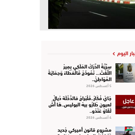
بار اليوم
سِرِّيَّةْ الدَّرَكْ المَلَكِي بِمِيرْ
اللِّفْتْ… نَمُوذَجْ فَالْعَطَاءْ وَحِمَايَةْ
المُوَاطِنْ..
5 أغسطس 2026
جَايْ فْكَارْ..فَلْبَراجْ فالدَّخْلَة دْيالْ
لعيون طَارُو بيهْ البوليس..هَا أشْ
لْقَاوْ عَنْدُو..
4 أغسطس 2026
مشروع قانون أميركي جْديد