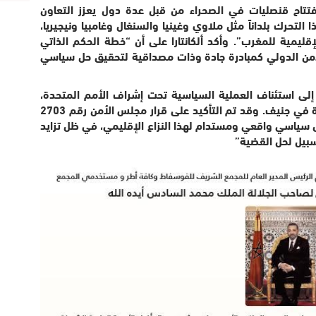
افتتاح قنصليات في الصحراء من قبل عدة دول يعزز التعاون
تحرك بلداناً مثل ملاوي وغينيا والسنغال وغامبيا ونيجيريا،
قليمية للمغرب”. وأكد ألكانتارا على أن “خطة الحكم الذاتي
أمن الدولي كمبادرة جادة وذات مصداقية لتحقيق حل سياسي
إلى استئناف العملية السياسية تحت إشراف الأمم المتحدة،
على أساس مخرجات طاولتي المائدة المستديرة في جنيف. وقد تم التأكيد على قرار مجلس الأمن رقم 2703
 والذي يدعو إلى حل سياسي واقعي ومستدام لهذا النزاع الإقليمي، في ظل تزايد
سبيل لحل القضية”