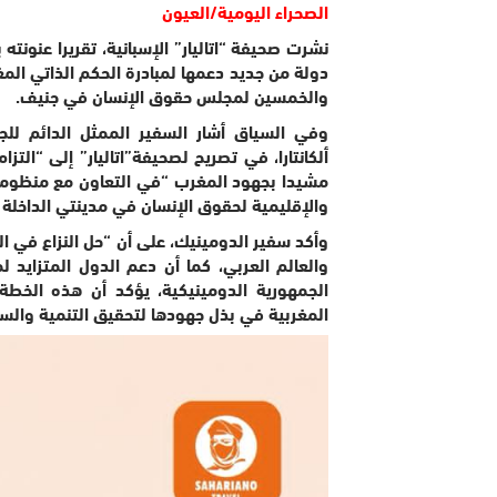
الصحراء اليومية/العيون
دولة من جديد دعمها لمبادرة الحكم الذاتي الم
والخمسين لمجلس حقوق الإنسان في جنيف.
وفي السياق أشار السفير الممثل الدائم للجم
ألكانتارا، في تصريح لصحيفة”اتاليار” إلى “التز
مشيدا بجهود المغرب “في التعاون مع منظومة 
والإقليمية لحقوق الإنسان في مدينتي الداخلة 
وأكد سفير الدومينيك، على أن “حل النزاع في ا
والعالم العربي، كما أن دعم الدول المتزايد ل
الجمهورية الدومينيكية، يؤكد أن هذه الخطة أ
المغربية في بذل جهودها لتحقيق التنمية والس