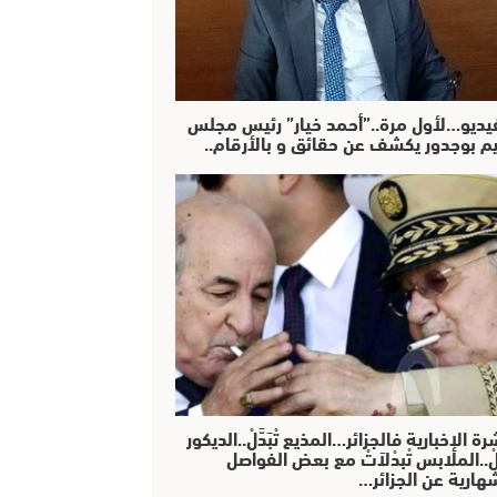
فيديو…لأول مرة..”أحمد خيار” رئيس مجلس
يم بوجدور يكشف عن حقائق و بالأرقام..
رة الإخبارية فالجزائر…المذيع تْبَدَّلْ..الديكور
دَّلْ..الملابس تْبدْلاَتْ مع بعض الفواصل
هارية عن الجزائر…