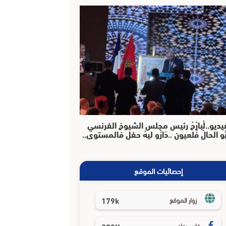
يديو..لْبارْحْ رئيس مجلس الشيوخ الفرنسي
بُو الحالْ فْلعيون ..دَارُو ليهْ حفل فالمستوى..
إحصائيات الموقع
179k
زوار الموقع
فايسبوك