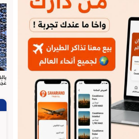
بالف
عَجْ