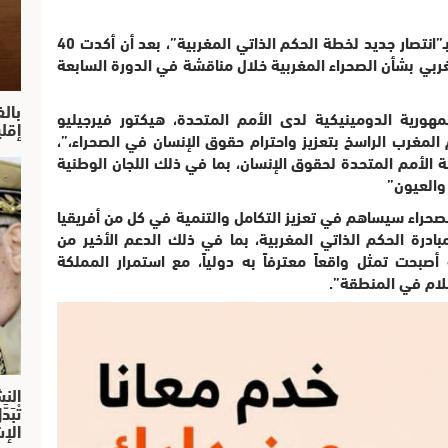
نشرت صحيفة “اتاليار” الإسبانية، تقريرا عنونته بـ”انتصار جديد لخطة الحكم الذاتي المغربية”، بعد أن أكدت 40
غربي بشأن الصحراء المغربية خلال مناقشة في الدورة السابعة
بال
هورية الدومينيكية لدى الأمم المتحدة، هيكتور فيرجيليو
إقل
ام المغرب الراسخ بتعزيز واحترام حقوق الإنسان في الصحراء،”،
الأمم المتحدة لحقوق الإنسان، بما في ذلك اللجان الوطنية
والعيون”
لصحراء سيساهم في تعزيز التكامل والتنمية في كل من أفريقيا
مبادرة الحكم الذاتي المغربية، بما في ذلك الدعم الأخير من
صبحت تمثل واقعاً معترفاً به دولياً، مع استمرار المملكة
لام في المنطقة”.
النش
تْبَ
الإش