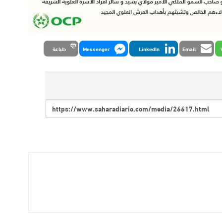
Email
LinkedIn
Messenger
طباعة