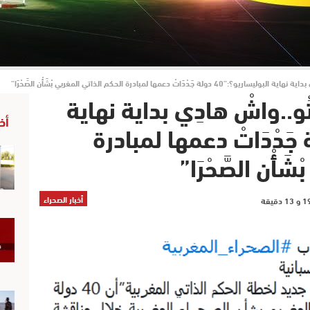
َاتْ دعمها لمبادرة الحكم الذاتي المغربي بْشَأْن الصَّحْرَا”
ْتُو..واشْ هادِي بداية نهاية
أخ
ريو؟:”40 دولة جَدْدَاتْ دعمها لمبادرة
أْن الصَّحْرَا”
أخبار الصحراء