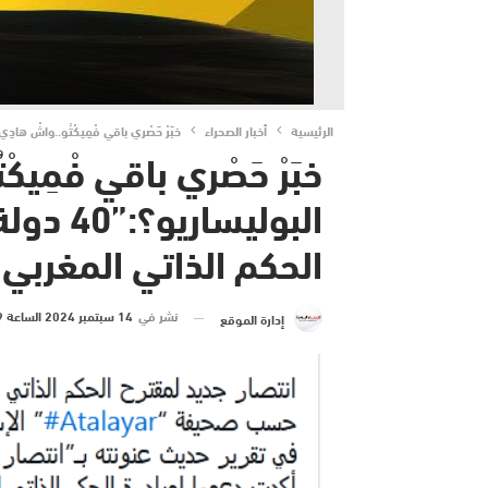
الرئيسية
أخبار الصحراء
خبَرْ حَصْري باقي فْمِيكْتُو..واشْ هادِي بداية نهاية البوليساريو؟:”40 دولة جَدْد
خبَرْ حَصْري باقي فْمِيك
البوليسا
الحكم الذاتي المغربي بْشَ
نشر في
14 سبتمبر 2024 الساعة 19 و 13 دقيقة
إدارة الموقع