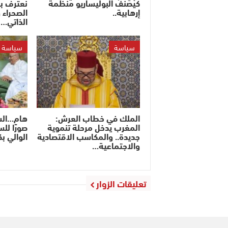
كَيْصَنَّفْ البوليساريو منظمة
نعترف ب
إرهابية..
الصحراء 
الذاتي…
سياسة
سياسة
الملك في خطاب العرش:
هام…السف
المغرب يدخل مرحلة تنموية
صورًا لل
جديدة.. والمكاسب الاقتصادية
الوالي ب
والاجتماعية…
تعليقات الزوار