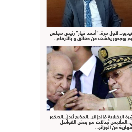
فيديو…لأول مرة..”أحمد خيار” رئيس مجلس
يم بوجدور يكشف عن حقائق و بالأرقام..
رة الإخبارية فالجزائر…المذيع تْبَدَّلْ..الديكور
دَّلْ..الملابس تْبدْلاَتْ مع بعض الفواصل
هارية عن الجزائر…