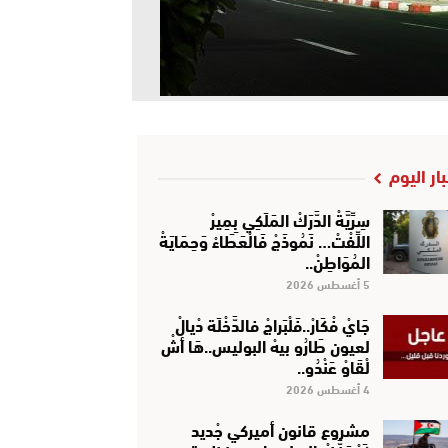
بار اليوم
سِرِّيَّةْ الدَّرَكْ المَلَكِي بِمِيرْ
اللِّفْتْ… نَمُوذَجْ فَالْعَطَاءْ وَحِمَايَةْ
المُوَاطِنْ..
5 أغسطس 2026
جَايْ فْكَارْ..فَلْبَراجْ فالدَّخْلَة دْيالْ
لعيون طَارُو بيهْ البوليس..هَا أشْ
لْقَاوْ عَنْدُو..
4 أغسطس 2026
مشروع قانون أميركي جْديد