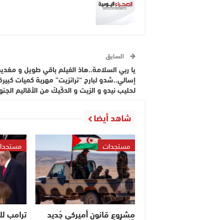
السابق
يا ربي السلامة..هاذ الفيلم باقي طويل و مغد
إسالي..شدو لبارح “ترانزيت” مهربة كميات كبير
لحليب نيدو و الزيت و الدكّيكّ من الأقاليم الجنوب
شاهد أيضا
مستجدات
مستجدا
مشروع قانون أميركي جْديد
ترامب ل