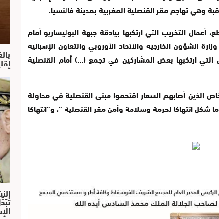
بة وهي تهاجم مقر القنصلية المغربية بمدينة فالنسيا.
 أعمال التخريب التي ارتكبها بيادقة جبهة البوليساريو أمام
زارة الشؤون الخارجية والاتحاد الأوروبي والتعاون الإسبانية
بال
ل التي ارتكبها بعض المشاركين في تجمع (…) أمام القنصلية
إقل
شخاص الذين أصابهم السعار اقتحموا مبنى القنصلية في محاولة
 شكل انتهاكا لحرمة وسلامة وأمن مقر القنصلية “، و”انتهاكا
النش
تْبَ
الإش