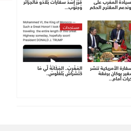
سيادة المغرب على
قرَّرْ إِسَدْ سفارات بْلاَدُو فالجزائر
وندعم المقترح الحكم
وُجنوب…
مستجدات
ارة الأمريكية تنشر
المَغْرِبْ.. المَكَانَةْ لِّي مَا
سفير بوكان برفقة
كَتْشْرَاشْ بْلَفْلُوسْ..
كرات أمام…