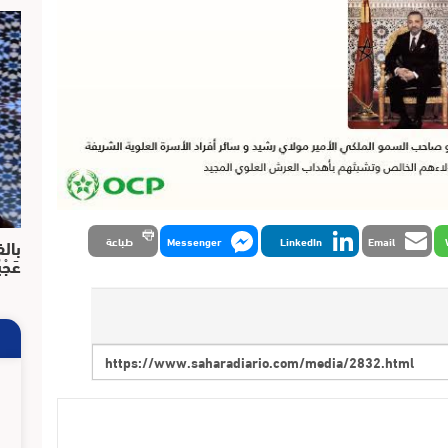
Email
LinkedIn
Messenger
طباعة
بالف
عَجْ