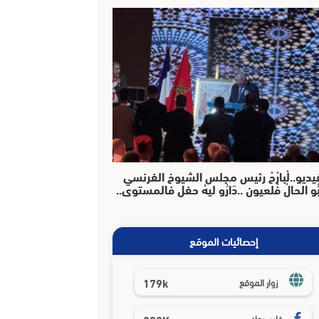
يديو..لْبارْحْ رئيس مجلس الشيوخ الفرنسي
بُو الحالْ فْلعيون ..دَارُو ليهْ حفل فالمستوى..
إحصائيات الموقع
179k
زوار الموقع
فايسبوك