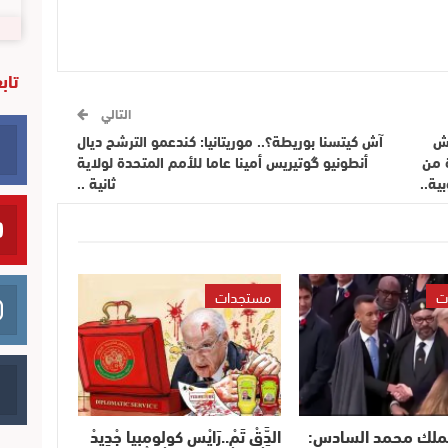
تاب
التالي
يش
آش كيتسنا بوريطة؟.. موريتانيا: كندعمو الترشح ديال
ة من
أنطونيو گوتيريس أمينا عاما للأمم المتحدة لولاية
ية..
ثانية ..
ت
مستجدات
لملك محمد السادس:
الدَّقْ تَمْ..رَايْس كولومبيا جْدِيدْ