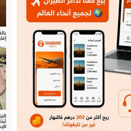
بال
إقل
النش
تْبَ
الإش