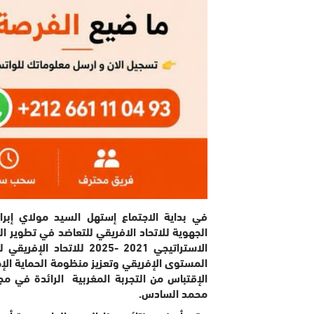
في بداية الاجتماع إستهل السيد مولاي إبراهي
الجهوية للاتحاد الافريقي للتعاضد في تطوير ا
الاستراتيجي 2021 -2025 
المستوى الإفريقي وتعزيز منظومة الحماية الإج
الإقتباس من التجربة المغربية الرائدة في مج
محمد السادس.