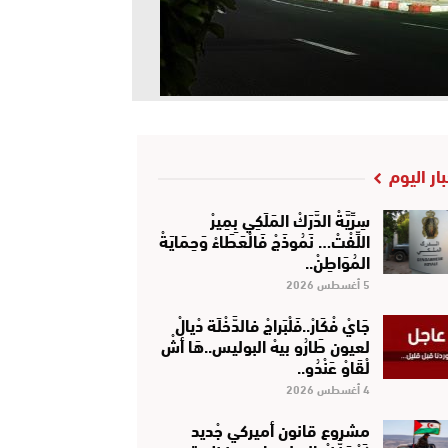
بار اليوم
سِرِّيَّةْ الدَّرَكْ المَلَكِي بِمِيرْ
اللِّفْتْ… نَمُوذَجْ فَالْعَطَاءْ وَحِمَايَةْ
المُوَاطِنْ..
5 أغسطس 2026
جَايْ فْكَارْ..فَلْبَراجْ فالدَّخْلَة دْيالْ
لعيون طَارُو بيهْ البوليس..هَا أشْ
لْقَاوْ عَنْدُو..
4 أغسطس 2026
مشروع قانون أميركي جْديد