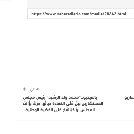
التالي
يساريو
بالفيديو..”محمد ولد الرشيد” رئيس مجلس
المستشارين بَيَّنْ عْلَى الكفاءة دْيَالُو..حَرَّكْ بزَّافْ
المجلس..وُ كَيْنَافْحْ عْلَى القضية الوطنية..