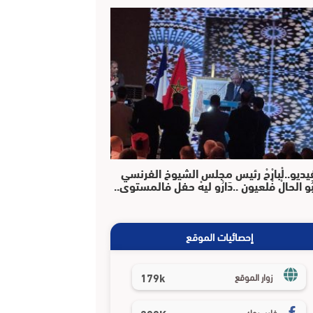
يديو..لْبارْحْ رئيس مجلس الشيوخ الفرنسي
بُو الحالْ فْلعيون ..دَارُو ليهْ حفل فالمستوى..
إحصائيات الموقع
179k
زوار الموقع
فايسبوك