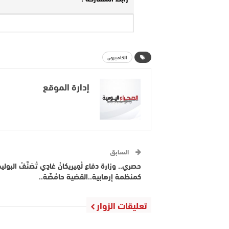
الكاميرون
إدارة الموقع
السابق
حصري.. وزارة دفاع لْمِيرِيكانْ غادِي تْصَنَّفْ البول
كمنظمة إرهابية..القضية حامْضَة..
تعليقات الزوار