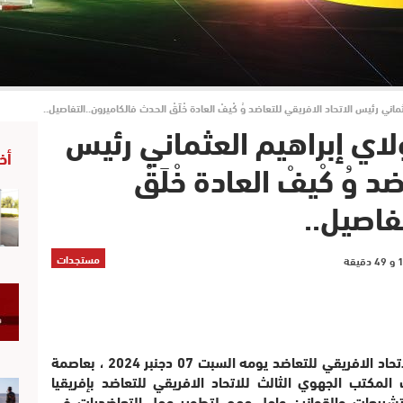
م العثماني رئيس الاتحاد الافريقي للتعاضد وُ كْيفْ العادة خْلَقْ الحدث فالكاميرون..التفاصيل..
ا.. مولاي إبراهيم العثماني رئيس
أخ
 وُ كْيفْ العادة خْلَقْ
فاصيل..
مستجدات
أشرف السيد مولاي إبراهيم العثماني رئيس الاتحاد الافريقي للتعاضد يومه السبت 07 دجنبر 2024 ، بعاصمة
المكتب الجهوي الثالث للاتحاد الافريقي للتعاضد بإفريقيا
تشريعات والقوانين عامل مهم لتطوير عمل التعاضديات في