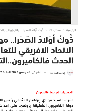
الرئيسية
مستجدات
ذُوكْ أَوْلاَدْ الصَّحْرَا.. مولاي إبراهي
ذُوكْ أَوْلاَدْ الصَّحْرَ
الاتحاد الافريقي للتعاضد
الحدث فالكاميرون..الت
نشر في
8 ديسمبر 2024 الساعة 17 و 49 دقيقة
إدارة الموقع
الصحراء اليومية/العيون
دولة الكاميرون الشقيقة ياوندي، على إحداث 
الوسطى وإفريقيا الشرقية ، تحت شعار : ال