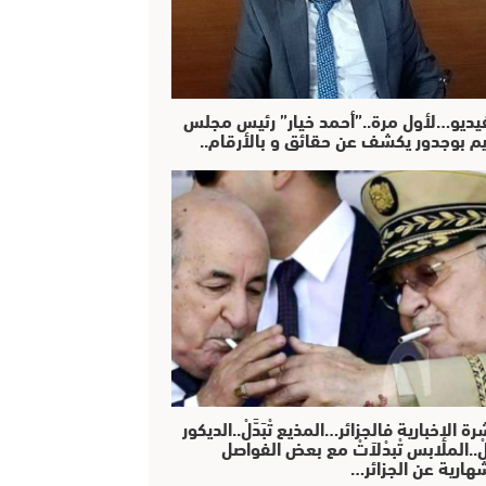
فيديو…لأول مرة..”أحمد خيار” رئيس مجلس
يم بوجدور يكشف عن حقائق و بالأرقام..
رة الإخبارية فالجزائر…المذيع تْبَدَّلْ..الديكور
دَّلْ..الملابس تْبدْلاَتْ مع بعض الفواصل
هارية عن الجزائر…