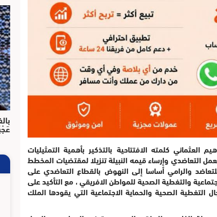
بالف
عَجْ
م العثماني كلمته الافتتاحية بالتذكير بأهمية التمثيليات
لعمل التعاضدي وإرساء قيمه النبيلة تنزيلا لمقتضيات المخطط
للاتحاد الإفريقي للتعاضد والرامي أساسا إلى النهوض بالقطاع التعاضدي على
تماعية والتغطية الصحية للمواطن الافريقي ، مع التأكيد على
ال التغطية الصحية والحماية الاجتماعية التي يقودها الملك