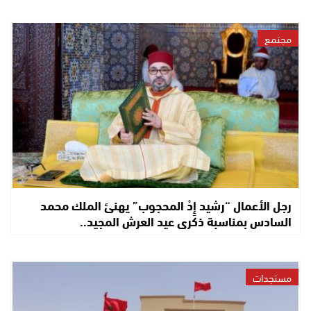
مجتمع
رجل الأعمال “رشيد إِدْ المحجوب” يهنئ الملك محمد
السادس بمناسبة ذكرى عيد العرش المجيد..
مستجدات