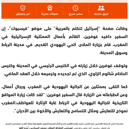
وقالت صفحة “إسرائيل تتكلم بالعربية” على موقع “فيسبوك”، إن
السفير دافيد غوفرين، القائم بأعمال الممثلية الإسرائيلية في
المغرب، قام بزيارة الملاح، الحي اليهودي القديم، في مدينة الرباط
وسوق المدينة.
وتوقف غوفرين خلال زيارته في الكنيس الرئيسي في المدينة وكنيس
الحاخام شالوم الزاوي، الذي تم تجديده وترميمه خلال العقد الماضي.
كما التقى بممثلين عن الجالية اليهودية في المغرب ورجال أعمال،
وعن انطباعاته من الزيارة قال السفير غوفرين: “لقد كانت زيارة المواقع
التاريخية للجالية اليهودية في الرباط غاية الإثارة للعواطف.المغرب
نموذج للتعايش ومثال للتسامح والتعايش والأخوة بين الأديان”.