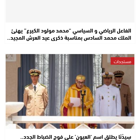
الفاعل الرياضي و السياسي “محمد مولود الكيرع” يهنئ
الملك محمد السادس بمناسبة ذكرى عيد العرش المجيد..
مستجدات
سِيدْنَا يطلق اسم ‘العيون’ على فوج الضباط الجدد..