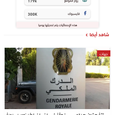
179k
زوار الموقع
فايسبوك
300K
هذه الإحصائيات يتم تحديثها يوميا
شاهد أيضا
جهات