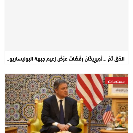
الدَّقْ تَمْ …لْمِيرِيكَانْ رَفْضَاتْ عرْضْ زعيم جبهة البوليساريو..
مستجدات