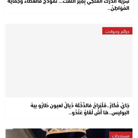
سِرِّيَّةْ الدَّرَكْ المَلَكِي بِمِيرْ اللِّفْتْ… نَمُوذَجْ فَالْعَطَاءْ وَحِمَايَةْ
المُوَاطِنْ..
جرائم وحوادث
جَايْ فْكَارْ..فَلْبَراجْ فالدَّخْلَة دْيالْ لعيون طَارُو بيهْ
البوليس..هَا أشْ لْقَاوْ عَنْدُو..
مستجدات