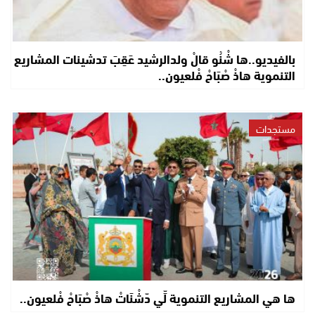
بالفيديو..ها شْنُو قالْ ولدالرشيد عَقِبَ تدشينات المشاريع
التنموية هاذْ صْبَاحْ فْلعيون..
مستجدات
ها هي المشاريع التنموية لِّي دّشْنَاتْ هاذْ صْبَاحْ فْلعيون..