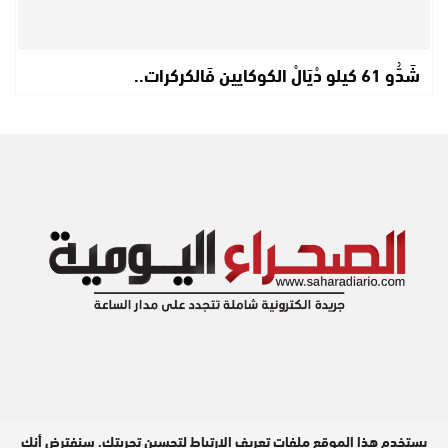
شَدُّو 61 كيلو دْيَالْ الكوكايين فَالكركرات..
يستخدم هذا الموقع ملفات تعريف الارتباط لتحسين تجربتك. سنفترض أنك