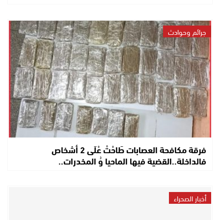
جرائم وحوادث
فرقة مكافحة العصابات طَاحْتْ عْلَى 2 أشخاص
فالداخلة..القضية فيها الماحيا وُ المخدرات..
أخبار الصحراء