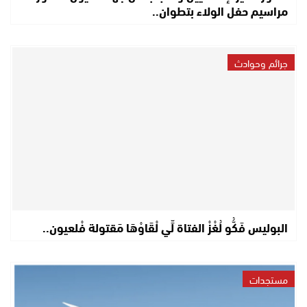
مراسيم حفل الولاء بتطوان..
جرائم وحوادث
البوليس فَكُّو لُغْزْ الفتاة لِّي لْقَاوْهَا مَقتولة فْلعيون..
مستجدات