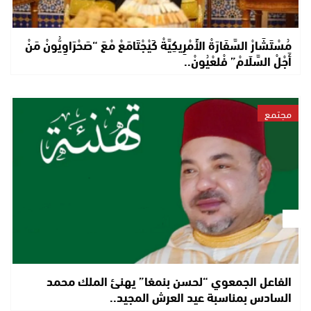
مُسْتَشَارْ السَّفَارَةْ الأَمْرِيكِيَّةْ كَيْجْتَامَعْ مْعَ “صَحْرَاوِيُّونْ مَنْ
أَجْلْ السَّلَامْ” فْلعْيُونْ..
مجتمع
الفاعل الجمعوي “لحسن بنمغا” يهنئ الملك محمد
السادس بمناسبة عيد العرش المجيد..