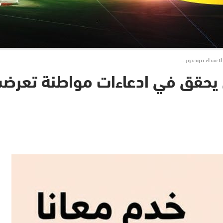
اعتداء ببوجدور…
يحقق في ادعاءات مواطنة تعرضت