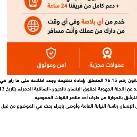
أفاد بلاغ للمجلس الوطني لحقوق الإنسان، أنه عملا بمقتضيات القانون رقم 76.15 المتع
الإنسان بالعيون-الساقية الحمراء، بتاريخ 13 فبراير 2021، بزيارة المعنية بالأمر بمحل سكناها.
للرشق بالحجارة من طرف أحد عناصر القوات العمومية.
سان رئاسة النيابة العامة وأوصى بإجراء بحث في الموضوع من قبل النيا