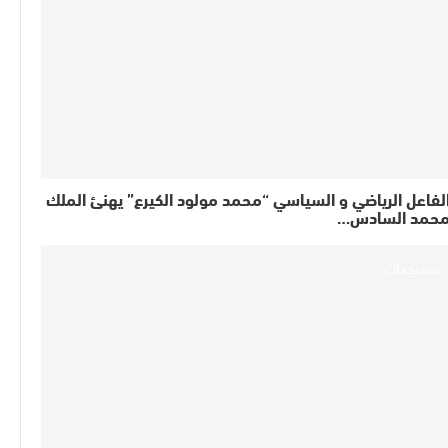
لفاعل الرياضي و السياسي “محمد مولود الكيرع” يهنئ الملك
حمد السادس…
مستجدات