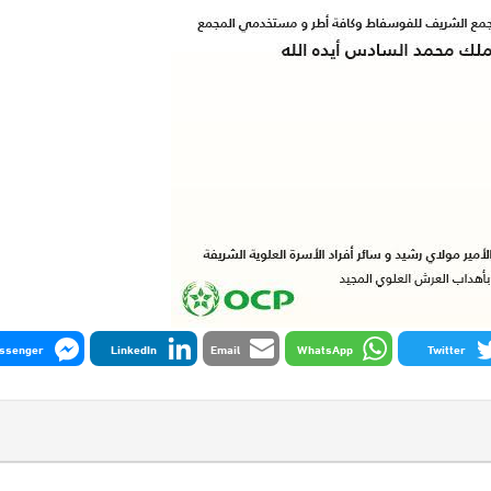
ssenger
LinkedIn
Email
WhatsApp
Twitter