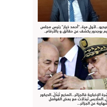
فيديو…لأول مرة..”أحمد خيار” رئيس مجلس
يم بوجدور يكشف عن حقائق و بالأرقام..
رة الإخبارية فالجزائر…المذيع تْبَدَّلْ..الديكور
دَّلْ..الملابس تْبدْلاَتْ مع بعض الفواصل
هارية عن الجزائر…