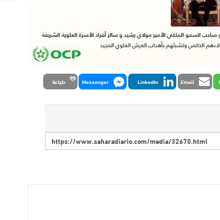
Email
LinkedIn
Messenger
طباعة