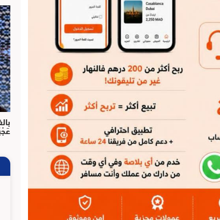
بالف
عَجْ