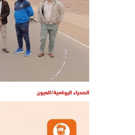
الصحراء اليوةمية/العيون