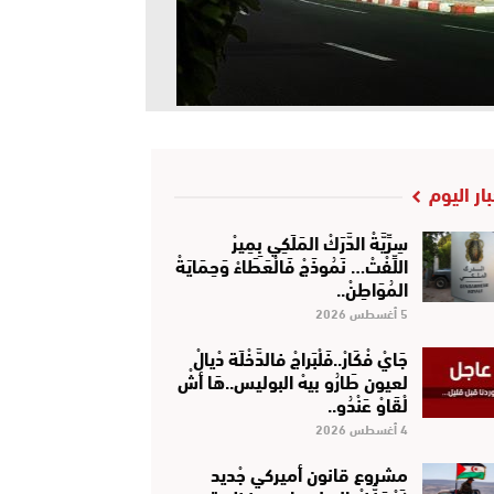
بار اليوم
سِرِّيَّةْ الدَّرَكْ المَلَكِي بِمِيرْ
اللِّفْتْ… نَمُوذَجْ فَالْعَطَاءْ وَحِمَايَةْ
المُوَاطِنْ..
5 أغسطس 2026
جَايْ فْكَارْ..فَلْبَراجْ فالدَّخْلَة دْيالْ
لعيون طَارُو بيهْ البوليس..هَا أشْ
لْقَاوْ عَنْدُو..
4 أغسطس 2026
مشروع قانون أميركي جْديد