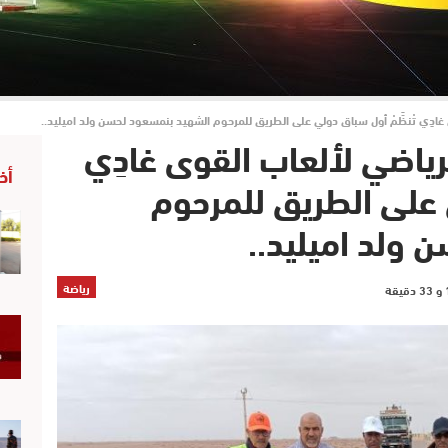
غادِي تْنظَّمْ أول سباق دولي على الطريق للمرحوم الشهيد بنمسعود لحسن ولد اميليد..
رياضي لألعاب القوى غادِي
أخ
ي على الطريق للمرحوم
ولد اميليد..
رياضة