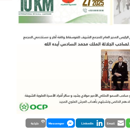
Email
LinkedIn
Messenger
طباعة