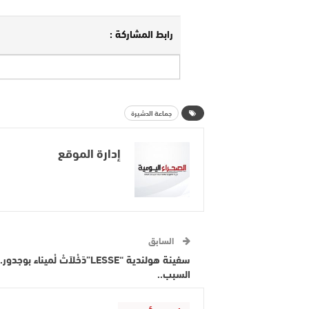
رابط المشاركة :
جماعة الدشيرة
إدارة الموقع
السابق
سفينة هولندية “LESSE”دَخْلاَتْ لْميناء بوجدو
السبب..