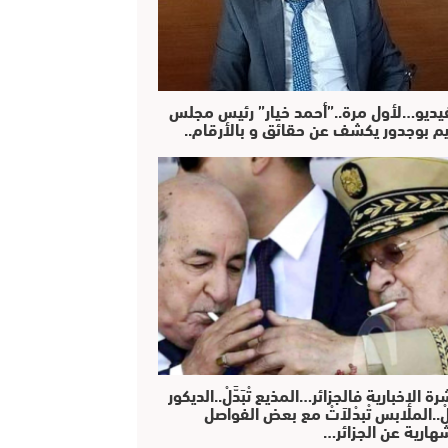
فيديو…لأول مرة..”أحمد خيار” رئيس مجلس
يم بوجدور يكشف عن حقائق و بالأرقام..
رة الإخبارية فالجزائر…المذيع تْبَدَّلْ..الديكور
دَّلْ..الملابس تْبدْلاَتْ مع بعض الفواصل
هارية عن الجزائر…