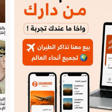
بال
إقل
النش
تْبَ
الإش