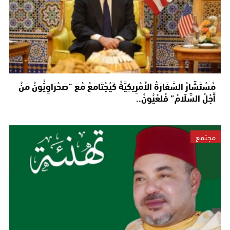
مُسْتَشَارْ السَّفَارَةْ الأَمْرِيكِيَّةْ كَيْجْتَامَعْ مْعَ “صَحْرَاوِيُّونْ مَنْ
أَجْلْ السَّلَامْ” فْلعْيُونْ..
مجتمع