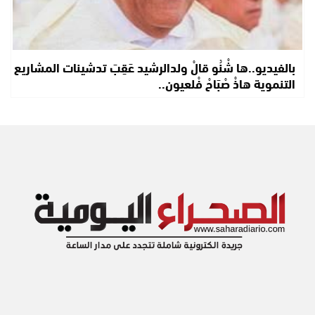
بالفيديو..ها شْنُو قالْ ولدالرشيد عَقِبَ تدشينات المشاريع
التنموية هاذْ صْبَاحْ فْلعيون..