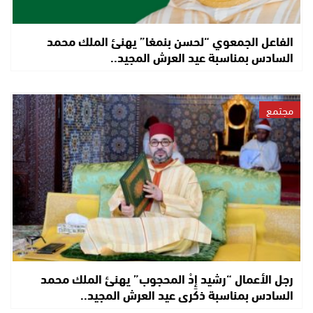
الفاعل الجمعوي “لحسن بنمغا” يهنئ الملك محمد
السادس بمناسبة عيد العرش المجيد..
مجتمع
رجل الأعمال “رشيد إِدْ المحجوب” يهنئ الملك محمد
السادس بمناسبة ذكرى عيد العرش المجيد..