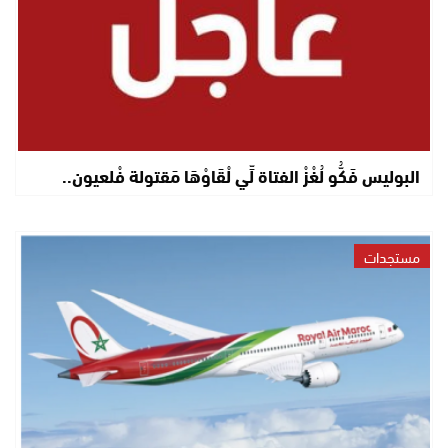
البوليس فَكُّو لُغْزْ الفتاة لِّي لْقَاوْهَا مَقتولة فْلعيون..
مستجدات