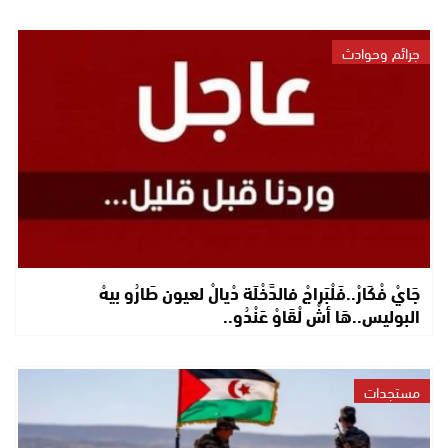
جرائم وحوادث
جَايْ فْكَارْ..فَلْبَراجْ فالدَّخْلَة دْيالْ لعيون طَارُو بيهْ
البوليس..هَا أشْ لْقَاوْ عَنْدُو..
مستجدات