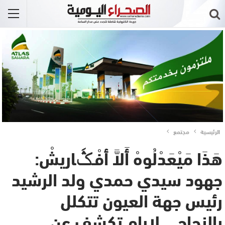
الرئيسية
مجتمع
هَذَا مَيْعَدْلُوهْ أَلاَّ أفْـݣَاريشْ:
جهود سيدي حمدي ولد الرشيد
رئيس جهة العيون تتكلل
بالنجاح… لارام تكشف عن