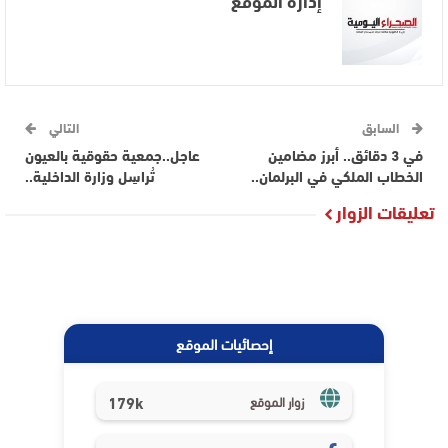
إدارة الموقع
السابق
التالي
في 3 دقائق.. أبرز مضامين
عاجل..جمعية حقوقية بالعيون
الخطاب الملكي في البرلمان..
تُراسِل وزارة الداخلية..
تعليقات الزوار
إحصائيات الموقع
179k
زوار الموقع