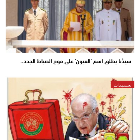
سِيدْنَا يطلق اسم ‘العيون’ على فوج الضباط الجدد..
مستجدات