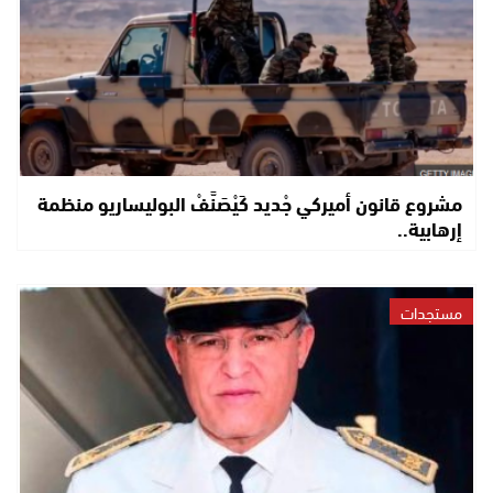
مشروع قانون أميركي جْديد كَيْصَنَّفْ البوليساريو منظمة
إرهابية..
مستجدات