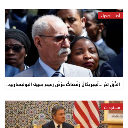
أخبار الصحراء
الدَّقْ تَمْ …لْمِيرِيكَانْ رَفْضَاتْ عرْضْ زعيم جبهة البوليساريو..
مستجدات