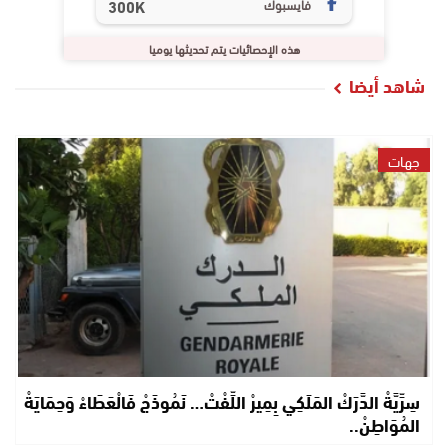
فايسبوك
300K
هذه الإحصائيات يتم تحديثها يوميا
شاهد أيضا
جهات
سِرِّيَّةْ الدَّرَكْ المَلَكِي بِمِيرْ اللِّفْتْ… نَمُوذَجْ فَالْعَطَاءْ وَحِمَايَةْ
المُوَاطِنْ..