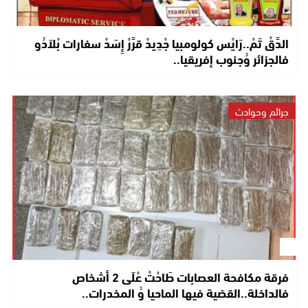
الدَّقْ تَمْ..رَايْس كولومبيا جْدِيدْ قرَّرْ إِسَدْ سفارات بْلاَدُو
فالجزائر وُجنوب إفريقيا..
جرائم وحوادث
فرقة مكافحة العصابات طَاحْتْ عْلَى 2 أشخاص
فالداخلة..القضية فيها الماحيا وُ المخدرات..