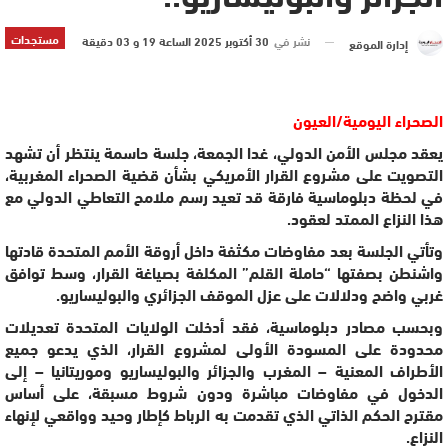
مستجدات
نشر في
30 أكتوبر 2025 الساعة 19 و 03 دقيقة
إدارة الموقع
الصحراء اليومية/العيون
يعقد مجلس الأمن الدولي، غدا الجمعة، جلسة حاسمة ينتظر أن تشهد
التصويت على مشروع القرار الأمريكي بشأن قضية الصحراء المغربية،
في لحظة دبلوماسية فارقة قد تعيد رسم ملامح التعاطي الدولي مع
هذا النزاع الممتد لعقود.
وتأتي الجلسة بعد مفاوضات مكثفة داخل أروقة الأمم المتحدة قادتها
واشنطن بصفتها “حاملة القلم” المكلفة بصياغة القرار، وسط توافق
غربي واضح ودلالات على عزل الموقف الجزائري والبوليساريو.
وبحسب مصادر دبلوماسية، فقد أدخلت الولايات المتحدة تعديلات
محدودة على المسودة الأولى لمشروع القرار، الذي يدعو جميع
الأطراف المعنية – المغرب والجزائر والبوليساريو وموريتانيا – إلى
الدخول في مفاوضات مباشرة ودون شروط مسبقة، على أساس
مقترح الحكم الذاتي الذي تقدمت به الرباط كإطار وحيد وواقعي لإنهاء
النزاع.