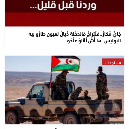
جَايْ فْكَارْ..فَلْبَراجْ فالدَّخْلَة دْيالْ لعيون طَارُو بيهْ
البوليس..هَا أشْ لْقَاوْ عَنْدُو..
مستجدات