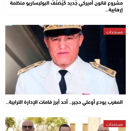
مشروع قانون أميركي جْديد كَيْصَنَّفْ البوليساريو منظمة
إرهابية..
مستجدات
المغرب يودع أوعلي حجير.. أحد أبرز قامات الإدارة الترابية..
مستجدات