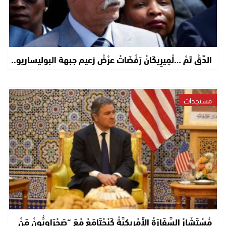
الدَّقْ تَمْ …لْمِيرِيكَانْ رَفْضَاتْ عرْضْ زعيم جبهة البوليساريو..
مستجدات
مُسْتَشَارْ السَّفَارَةْ الأَمْرِيكِيَّةْ كَيْجْتَامَعْ مْعَ “صَحْرَاوِيُّونْ مَنْ