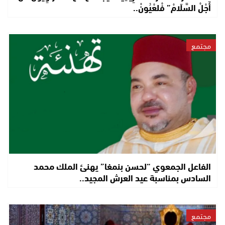
أَجْلْ السَّلَامْ” فْلعْيُونْ..
مجتمع
الفاعل الجمعوي “لحسن بنمغا” يهنئ الملك محمد
السادس بمناسبة عيد العرش المجيد..
مجتمع