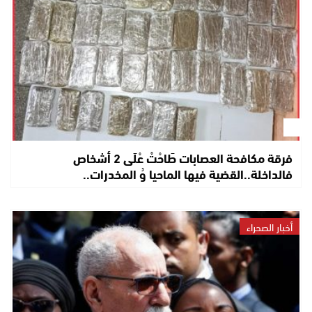
فرقة مكافحة العصابات طَاحْتْ عْلَى 2 أشخاص
فالداخلة..القضية فيها الماحيا وُ المخدرات..
أخبار الصحراء