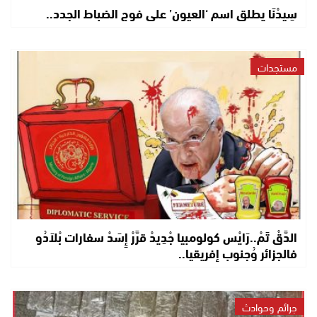
سِيدْنَا يطلق اسم ‘العيون’ على فوج الضباط الجدد..
مستجدات
الدَّقْ تَمْ..رَايْس كولومبيا جْدِيدْ قرَّرْ إِسَدْ سفارات بْلاَدُو
فالجزائر وُجنوب إفريقيا..
جرائم وحوادث