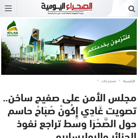
الرئيسية
مستجدات
مجلس الأمن على صفيح ساخن..
تصويت غَادٍي إِكُونْ صْبَاحْ حاسم
حول الصَّحْرَا وسط تراجع نفوذ
الجزائر والبوليساريو..