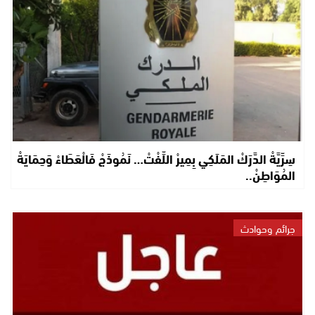
سِرِّيَّةْ الدَّرَكْ المَلَكِي بِمِيرْ اللِّفْتْ… نَمُوذَجْ فَالْعَطَاءْ وَحِمَايَةْ
المُوَاطِنْ..
جرائم وحوادث