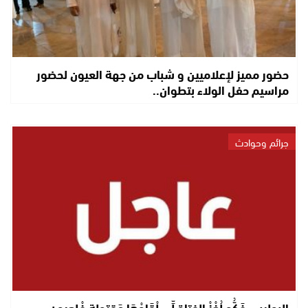
حضور مميز لإعلاميين و شباب من جهة العيون لحضور
مراسيم حفل الولاء بتطوان..
جرائم وحوادث
البوليس فَكُّو لُغْزْ الفتاة لِّي لْقَاوْهَا مَقتولة فْلعيون..