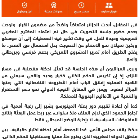
في المقابل، أبدت الجزائر امتعاضاً واضحاً من مضمون القرار، ولوّحت
بعدم حضور جلسة التصويت في حال تم اعتماد المقترح المغربي
كمرجعية وحيدة للحل، في وقت تشير فيه المعطيات إلى أن موسكو
وبكين تميلان نحو الامتناع عن التصويت بدل استعمال حق النقض، ما
يفتح الطريق أمام تمرير المشروع الأمريكي بدعم فرنسي وبريطاني
واسع.
ويرى المراقبون أن هذه الجلسة قد تمثل لحظة مفصلية في مسار
النزاع، إذ إن تكريس الحكم الذاتي كخيار وحيد واقعي سيعني من
الناحية العملية إغلاق الباب أمام الأطروحة الانفصالية التي رعتها
الجزائر لعقود، ويعزز في المقابل التوجه الدولي نحو دعم الاستقرار
والتنمية في الأقاليم الجنوبية للمملكة.
كما أن إعادة تقييم دور بعثة المينورسو يشير إلى رغبة أممية في
تجاوز الجمود الذي لازم الملف منذ سنوات، عبر ربط عمل البعثة بنتائج
المفاوضات السياسية، لا بإدارة الوضع الميداني فقط.
هكذا يقف مجلس الأمن، غدا الجمعة، أمام لحظة اختبار حقيقية.. بين
منطق الدولة المغربية الذي يطرح حلاً عملياً ومستقبلياً للحكم الذاتي،