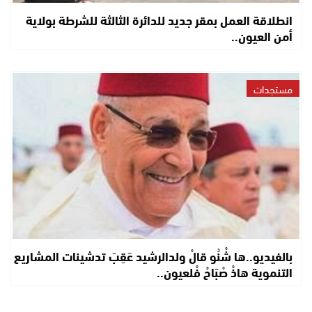
انطلاقة العمل بمقر جديد للدائرة الثالثة للشرطة بولاية
أمن العيون..
مستجدات
بالفيديو..ها شْنُو قالْ ولدالرشيد عَقِبَ تدشينات المشاريع
التنموية هاذْ صْبَاحْ فْلعيون..