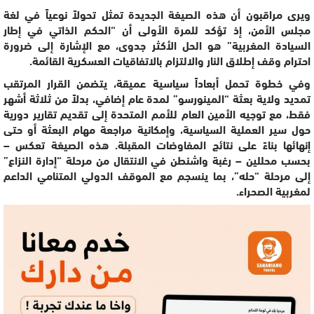
ويرى مراقبون أن هذه الصيغة الجديدة تمثل تحولاً نوعياً في لغة
مجلس الأمن، إذ تؤكد للمرة الأولى أن “الحكم الذاتي في إطار
السيادة المغربية” هو الحل الأكثر جدوى، مع الإشارة إلى ضرورة
احترام وقف إطلاق النار والالتزام بالاتفاقيات العسكرية القائمة.
وفي خطوة تحمل أبعاداً سياسية عميقة، يتضمن القرار المرتقب
تمديد ولاية بعثة “المينورسو” لمدة عام إضافي، بدلاً من ثلاثة أشهر
فقط، مع توجيه الأمين العام للأمم المتحدة إلى تقديم تقارير دورية
حول سير العملية السياسية، وإمكانية مراجعة مهام البعثة أو حتى
إنهائها بناءً على نتائج المفاوضات المقبلة. هذه الصيغة تعكس –
بحسب محللين – رغبة واشنطن في الانتقال من مرحلة “إدارة النزاع”
إلى مرحلة “حله”، بما ينسجم مع الموقف الدولي المتنامي الداعم
لمغربية الصحراء.