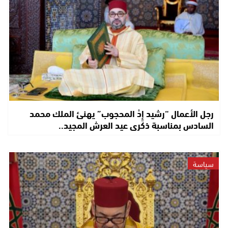
رجل الأعمال “رشيد إِدْ المحجوب” يهنئ الملك محمد
السادس بمناسبة ذكرى عيد العرش المجيد..
سياسة