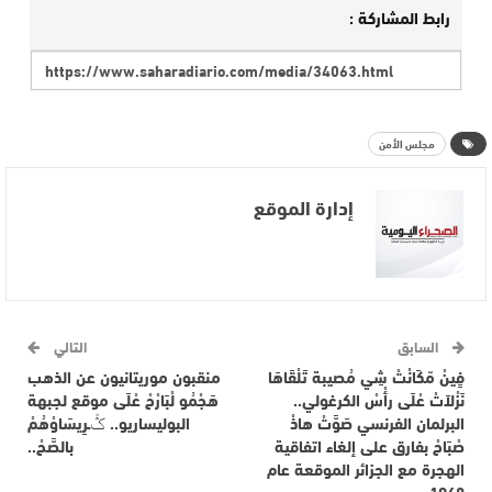
رابط المشاركة :
مجلس الأمن
إدارة الموقع
السابق
التالي
فِِينْ مّكَانْتْ شِي مُصيبة تَلْقَاهَا
منقبون موريتانيون عن الذهب
نَزْلاَتْ عْلَى رأْسْ الكرغولي..
هَجْمُو لْبَارْحْ عْلَى موقع لجبهة
البرلمان الفرنسي صَوَّتْ هاذْ
البوليساريو.. ݣْـرِيسَاوْهُمْ
صْبَاحْ بفارق على إلغاء اتفاقية
بالصَّحْ..
الهجرة مع الجزائر الموقعة عام
1968