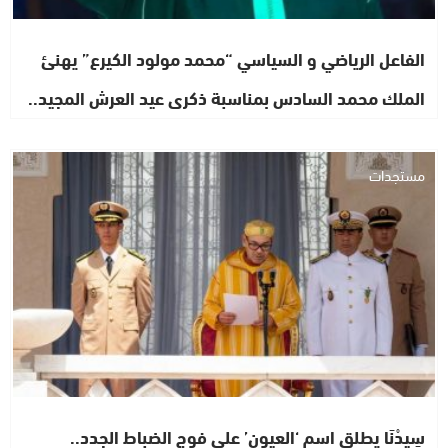
الفاعل الرياضي و السياسي “محمد مولود الكيرع” يهنئ
الملك محمد السادس بمناسبة ذكرى عيد العرش المجيد..
مستجدات
سِيدْنَا يطلق اسم ‘العيون’ على فوج الضباط الجدد..