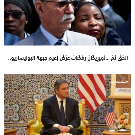
الدَّقْ تَمْ …لْمِيرِيكَانْ رَفْضَاتْ عرْضْ زعيم جبهة البوليساريو..
مستجدات