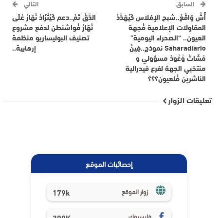
السابق
التالي
أَشْ وَاقْعْ..شبح الإفلاس كَيْهَدَّدْ
الدَّقْ تَمْ..دعم كَيْتْزَادْ نْهَارْ عْلَى
المقاولات الإعلامية فْجهة
نْهَارْ فْواشنطن لدفع مشروع
العيون.. “الصحراء اليومية”
تصنيف البوليساريو منظمة
Saharadiario نموذج..فِينْ
إرهابية..
مْشَاتْ وُعُودْ مسؤولي و
منتخبي الجهة لفرع فيدرالية
الناشرين فْلعيون؟؟؟
تعليقات الزوار
إحصائيات الموقع
179k
زوار الموقع
فايسبوك
300K