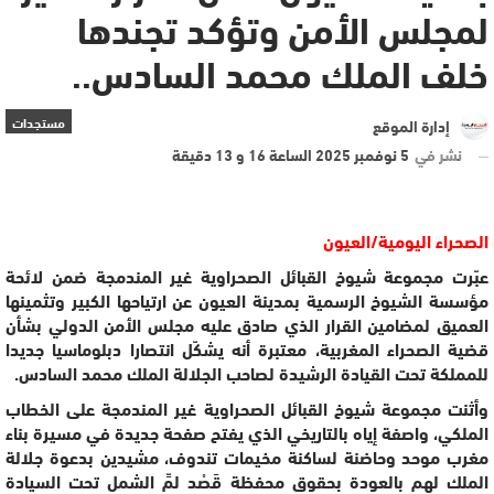
لمجلس الأمن وتؤكد تجندها
خلف الملك محمد السادس..
مستجدات
إدارة الموقع
نشر في
5 نوفمبر 2025 الساعة 16 و 13 دقيقة
الصحراء اليومية/العيون
عبّرت مجموعة شيوخ القبائل الصحراوية غير المندمجة ضمن لائحة
مؤسسة الشيوخ الرسمية بمدينة العيون عن ارتياحها الكبير وتثمينها
العميق لمضامين القرار الذي صادق عليه مجلس الأمن الدولي بشأن
قضية الصحراء المغربية، معتبرة أنه يشكّل انتصارا دبلوماسيا جديدا
للمملكة تحت القيادة الرشيدة لصاحب الجلالة الملك محمد السادس.
وأثنت مجموعة شيوخ القبائل الصحراوية غير المندمجة على الخطاب
الملكي، واصفة إياه بالتاريخي الذي يفتح صفحة جديدة في مسيرة بناء
مغرب موحد وحاضنة لساكنة مخيمات تندوف، مشيدين بدعوة جلالة
الملك لهم بالعودة بحقوق محفظة قَصْد لمِّ الشمل تحت السيادة