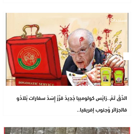
مستجدات
الدَّقْ تَمْ..رَايْس كولومبيا جْدِيدْ قرَّرْ إِسَدْ سفارات بْلاَدُو
فالجزائر وُجنوب إفريقيا..
جرائم وحوادث