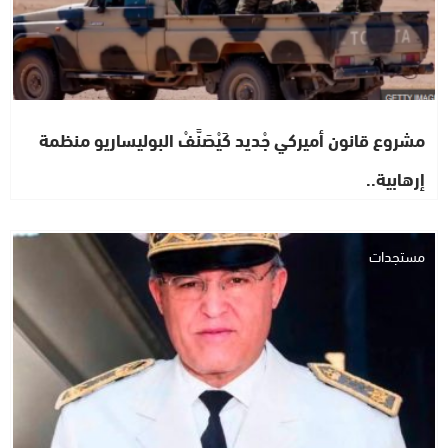
مشروع قانون أميركي جْديد كَيْصَنَّفْ البوليساريو منظمة
إرهابية..
مستجدات