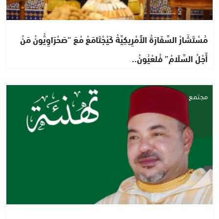
مُسْتَشَارْ السَّفَارَةْ الأَمْرِيكِيَّةْ كَيْجْتَامَعْ مْعَ “صَحْرَاوِيُّونْ مَنْ
أَجْلْ السَّلَامْ” فْلعْيُونْ..
مجتمع