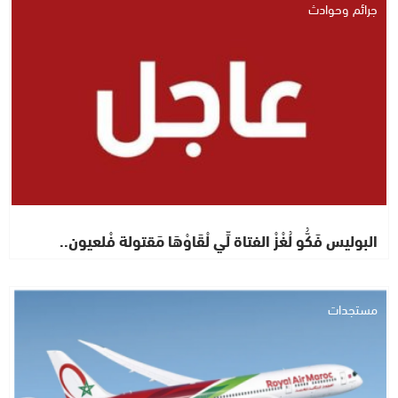
جرائم وحوادث
البوليس فَكُّو لُغْزْ الفتاة لِّي لْقَاوْهَا مَقتولة فْلعيون..
مستجدات