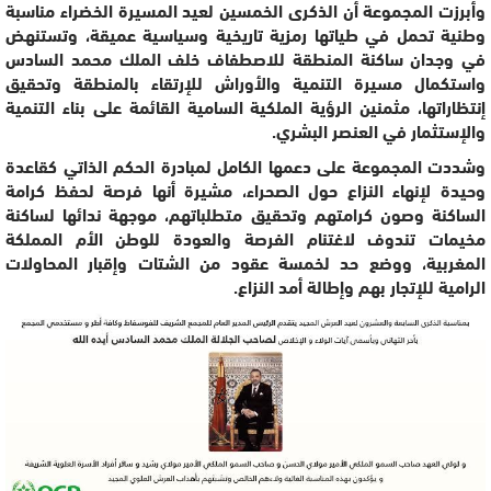
وأبرزت المجموعة أن الذكرى الخمسين لعيد المسيرة الخضراء مناسبة
وطنية تحمل في طياتها رمزية تاريخية وسياسية عميقة، وتستنهض
في وجدان ساكنة المنطقة للاصطفاف خلف الملك محمد السادس
واستكمال مسيرة التنمية والأوراش للإرتقاء بالمنطقة وتحقيق
إنتظاراتها، مثمنين الرؤية الملكية السامية القائمة على بناء التنمية
والإستثمار في العنصر البشري.
وشددت المجموعة على دعمها الكامل لمبادرة الحكم الذاتي كقاعدة
وحيدة لإنهاء النزاع حول الصحراء، مشيرة أنها فرصة لحفظ كرامة
الساكنة وصون كرامتهم وتحقيق متطلباتهم، موجهة ندائها لساكنة
مخيمات تندوف لاغتنام الفرصة والعودة للوطن الأم المملكة
المغربية، ووضع حد لخمسة عقود من الشتات وإقبار المحاولات
الرامية للإتجار بهم وإطالة أمد النزاع.