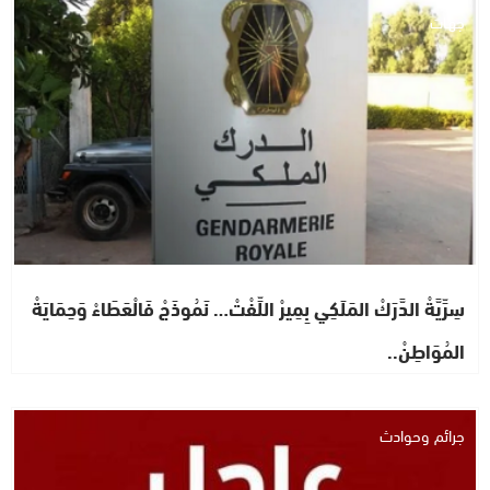
جهات
سِرِّيَّةْ الدَّرَكْ المَلَكِي بِمِيرْ اللِّفْتْ… نَمُوذَجْ فَالْعَطَاءْ وَحِمَايَةْ
المُوَاطِنْ..
جرائم وحوادث