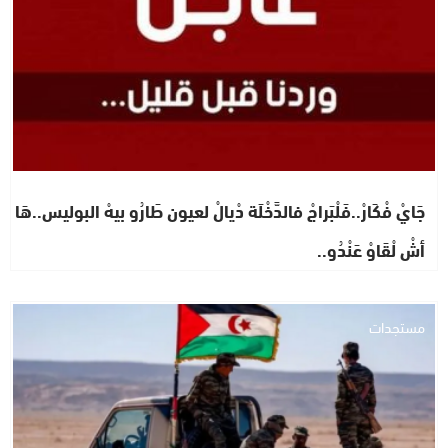
جَايْ فْكَارْ..فَلْبَراجْ فالدَّخْلَة دْيالْ لعيون طَارُو بيهْ البوليس..هَا
أشْ لْقَاوْ عَنْدُو..
مستجدات