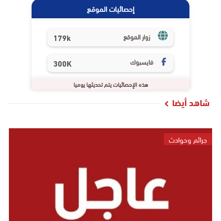
إحصائيات الموقع
179k
زوار الموقع
فايسبوك
300K
هذه الإحصائيات يتم تحديثها يوميا
شاهد أيضا
جرائم وحوادث