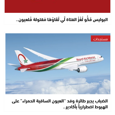
البوليس فَكُّو لُغْزْ الفتاة لِّي لْقَاوْهَا مَقتولة فْلعيون..
مستجدات
الضباب يجبر طائرة وفد “العيون الساقية الحمراء” على
الهبوط اضطرارياً بأكادير..