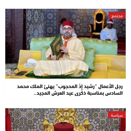
مجتمع
رجل الأعمال “رشيد إِدْ المحجوب” يهنئ الملك محمد
السادس بمناسبة ذكرى عيد العرش المجيد..
سياسة