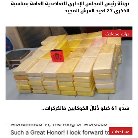
تهنئة رئيس المجلس الإداري للتعاضدية العامة بمناسبة
الذكرى 27 لعيد العرش المجيد..
جرائم وحوادث
شَدُّو 61 كيلو دْيَالْ الكوكايين فَالكركرات..
مستجدات