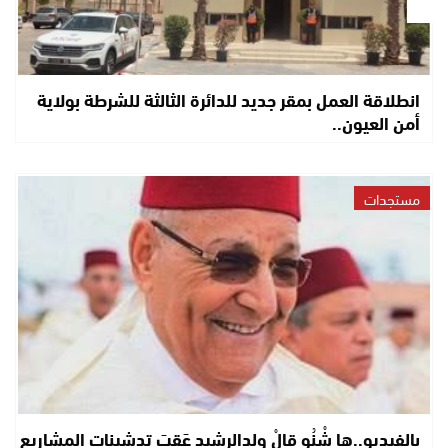
انطلاقة العمل بمقر جديد للدائرة الثالثة للشرطة بولاية
أمن العيون..
مستجدات
بالفيديو..ها شْنُو قالْ ولدالرشيد عَقِبَ تدشينات المشاريع