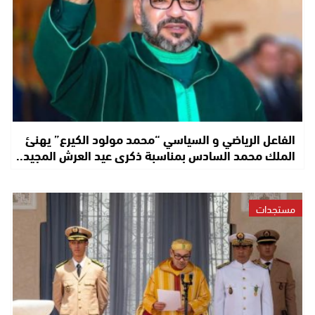
الفاعل الرياضي و السياسي “محمد مولود الكيرع” يهنئ
الملك محمد السادس بمناسبة ذكرى عيد العرش المجيد..
مستجدات