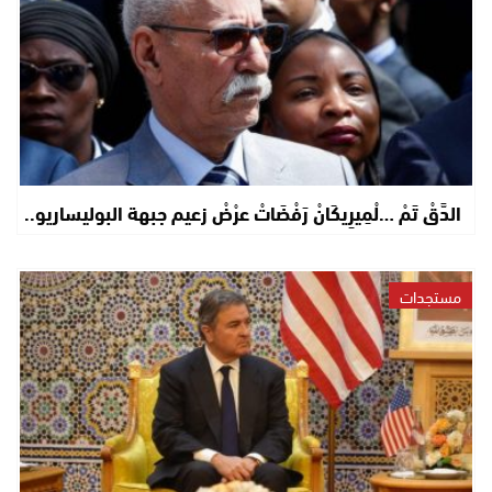
الدَّقْ تَمْ …لْمِيرِيكَانْ رَفْضَاتْ عرْضْ زعيم جبهة البوليساريو..
مستجدات