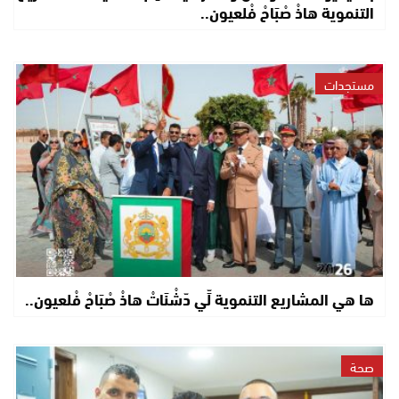
التنموية هاذْ صْبَاحْ فْلعيون..
مستجدات
ها هي المشاريع التنموية لِّي دّشْنَاتْ هاذْ صْبَاحْ فْلعيون..
صحة