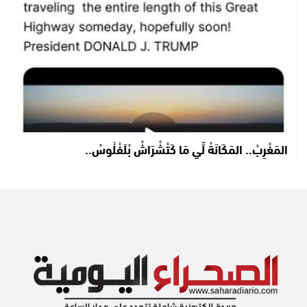
المَغْرِبْ.. المَكَانَةْ لِّي مَا كَتْشْرَاشْ بْلَفْلُوسْ..