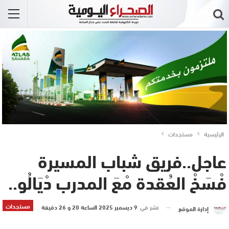
الرئيسية
مستجدات
عاجل..فريق شباب المسيرة
فْسَخْ العُقدة مْعَ المدرب دْيَالُو..
مستجدات
نشر في
9 ديسمبر 2025 الساعة 20 و 26 دقيقة
إدارة الموقع