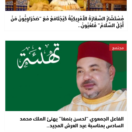
مُسْتَشَارْ السَّفَارَةْ الأَمْرِيكِيَّةْ كَيْجْتَامَعْ مْعَ “صَحْرَاوِيُّونْ مَنْ
أَجْلْ السَّلَامْ” فْلعْيُونْ..
مجتمع
الفاعل الجمعوي “لحسن بنمغا” يهنئ الملك محمد
السادس بمناسبة عيد العرش المجيد..