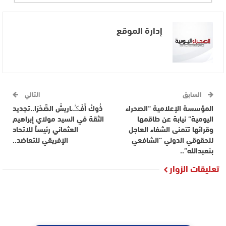
إدارة الموقع
السابق
التالي
المؤسسة الإعلامية “الصحراء
ذُوكْ أَفْـݣَـاريشْ الصَّحْرَا..تجديد
اليومية” نيابة عن طاقمها
الثقة في السيد مولاي إبراهيم
وقرائها تتمنى الشفاء العاجل
العثماني رئيساً للاتحاد
للحقوقي الدولي “الشافعي
الإفريقي للتعاضد..
بنعبدالله”..
تعليقات الزوار