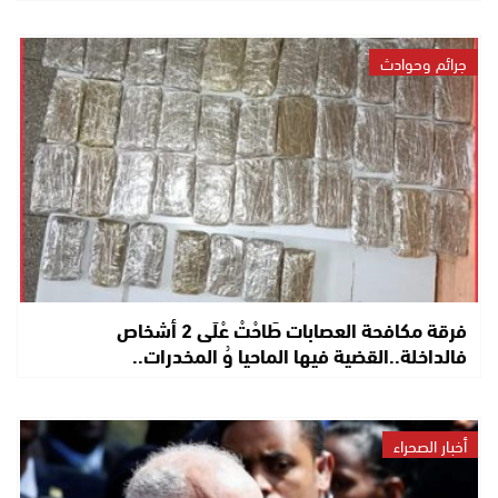
جرائم وحوادث
فرقة مكافحة العصابات طَاحْتْ عْلَى 2 أشخاص
فالداخلة..القضية فيها الماحيا وُ المخدرات..
أخبار الصحراء