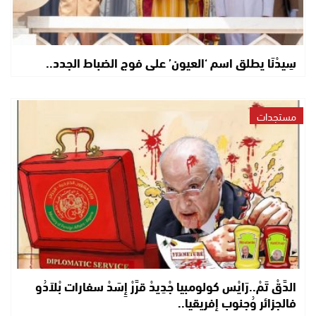
سِيدْنَا يطلق اسم ‘العيون’ على فوج الضباط الجدد..
مستجدات
الدَّقْ تَمْ..رَايْس كولومبيا جْدِيدْ قرَّرْ إِسَدْ سفارات بْلاَدُو
فالجزائر وُجنوب إفريقيا..