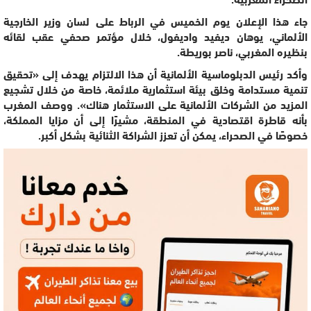
جاء هذا الإعلان يوم الخميس في الرباط على لسان وزير الخارجية
الألماني، يوهان ديفيد واديفول، خلال مؤتمر صحفي عقب لقائه
بنظيره المغربي، ناصر بوريطة.
وأكد رئيس الدبلوماسية الألمانية أن هذا الالتزام يهدف إلى «تحقيق
تنمية مستدامة وخلق بيئة استثمارية ملائمة، خاصة من خلال تشجيع
المزيد من الشركات الألمانية على الاستثمار هناك». ووصف المغرب
بأنه قاطرة اقتصادية في المنطقة، مشيرًا إلى أن مزايا المملكة،
خصوصًا في الصحراء، يمكن أن تعزز الشراكة الثنائية بشكل أكبر.