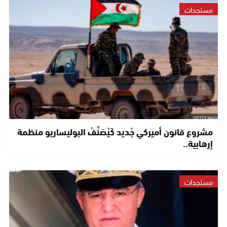
مستجدات
مشروع قانون أميركي جْديد كَيْصَنَّفْ البوليساريو منظمة
إرهابية..
مستجدات