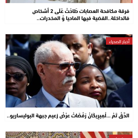
فرقة مكافحة العصابات طَاحْتْ عْلَى 2 أشخاص
فالداخلة..القضية فيها الماحيا وُ المخدرات..
أخبار الصحراء
الدَّقْ تَمْ …لْمِيرِيكَانْ رَفْضَاتْ عرْضْ زعيم جبهة البوليساريو..