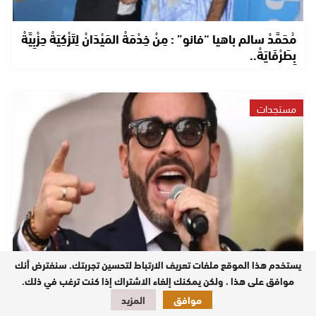
مُحَمَّدْ سالم باهيا “فانو” : مِنْ خِدْمَةْ المَيْدَانْ لِتَزْكِيَةْ حِزْبِيَّةْ
بِطَرْفَايَةْ..
مستجدات
يستخدم هذا الموقع ملفات تعريف الارتباط لتحسين تجربتك. سنفترض أنك
الدَّقْ تَمْ..تَحَوُّلْ دِبْلُومَاسِي: كُولُومْبْيَا كَتْبَعَّدْ عَنْهَا دَاعِمِي
موافق على هذا ، ولكن يمكنك إلغاء الاشتراك إذا كنت ترغب في ذلك.
“البُولِيسَارْيُو” وُكَتْقَرَّبْ مَنْ المغرب..
موافق
المزيد