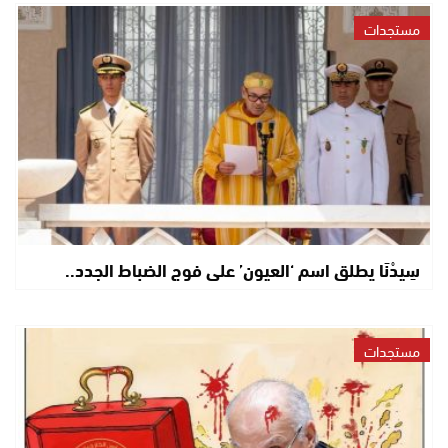
مستجدات
سِيدْنَا يطلق اسم ‘العيون’ على فوج الضباط الجدد..
مستجدات