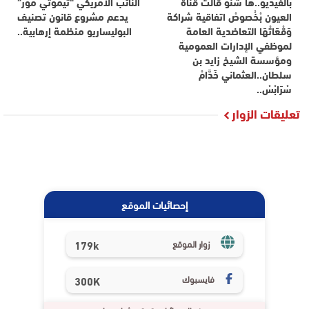
بالفيديو..هَا شْنُو قالْتْ قناة
النائب الأمريكي “تيموثي مور”
العيون بْخُصوصْ اتفاقية شراكة
يدعم مشروع قانون تصنيف
وَقْعَاتْهَا التعاضدية العامة
البوليساريو منظمة إرهابية..
لموظفي الإدارات العمومية
ومؤسسة الشيخ زايد بن
سلطان..العثماني خَدَّامْ
سْرَابْسْ..
تعليقات الزوار
إحصائيات الموقع
179k
زوار الموقع
فايسبوك
300K