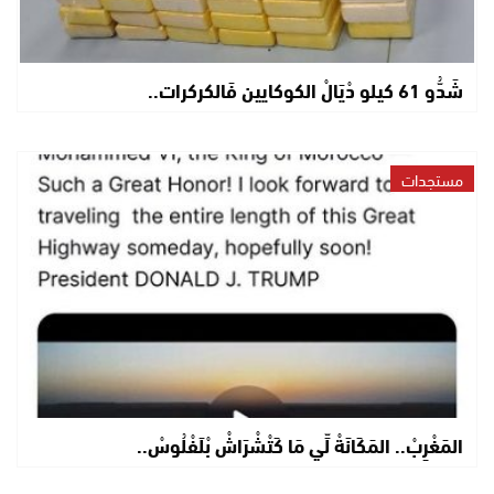
شَدُّو 61 كيلو دْيَالْ الكوكايين فَالكركرات..
مستجدات
المَغْرِبْ.. المَكَانَةْ لِّي مَا كَتْشْرَاشْ بْلَفْلُوسْ..