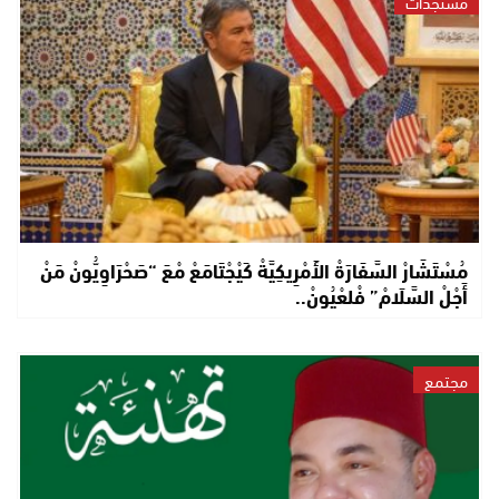
مستجدات
مُسْتَشَارْ السَّفَارَةْ الأَمْرِيكِيَّةْ كَيْجْتَامَعْ مْعَ “صَحْرَاوِيُّونْ مَنْ
أَجْلْ السَّلَامْ” فْلعْيُونْ..
مجتمع