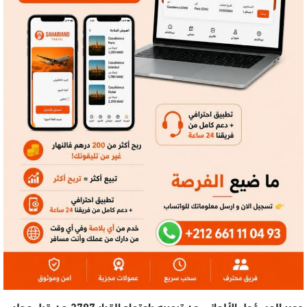
وعبر المسؤول الألماني عن ترحيبه باعتماد القرار 2797 من قبل مجلس