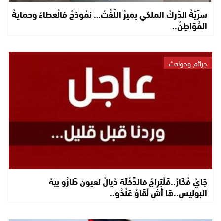
سِرِّيَّةْ الدَّرَكْ المَلَكِي بِمِيرْ اللِّفْتْ… نَمُوذَجْ فَالْعَطَاءْ وَحِمَايَةْ
المُوَاطِنْ..
جرائم وحوادث
جَايْ فْكَارْ..فَلْبَراجْ فالدَّخْلَة دْيالْ لعيون طَارُو بيهْ
البوليس..هَا أشْ لْقَاوْ عَنْدُو..