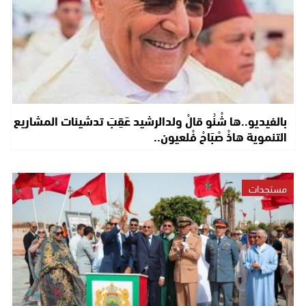
بالفيديو..ها شْنُو قالْ ولدالرشيد عَقِبَ تدشينات المشاريع
التنموية هاذْ صْبَاحْ فْلعيون..
مستجدات