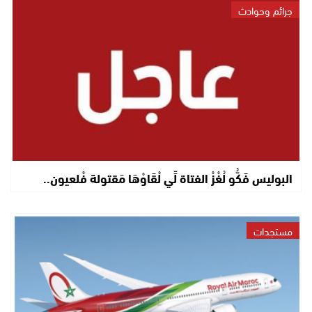
جرائم وحوادث
البوليس فَكُّو لُغْزْ الفتاة لِّي لْقَاوْهَا مَقتولة فْلعيون..
مستجدات