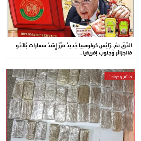
الدَّقْ تَمْ..رَايْس كولومبيا جْدِيدْ قرَّرْ إِسَدْ سفارات بْلاَدُو
فالجزائر وُجنوب إفريقيا..
جرائم وحوادث