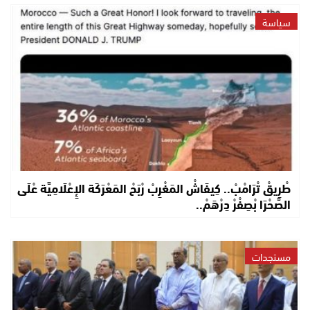
سياسة
طْرِيقْ تْرَامْبْ.. كِيفَاشْ المَغْرِبْ رْبَحْ المَعْرَكَة الإِعْلَامِيَّة عْلَى
الصَّحْرَا بْصِفْرْ دِرْهَمْ..
مستجدات