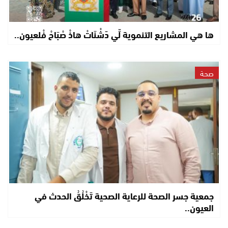
ها هي المشاريع التنموية لِّي دّشْنَاتْ هاذْ صْبَاحْ فْلعيون..
صحة
جمعية جسر الصحة للرعاية الصحية تَخْلُقُ الحدث في
العيون..