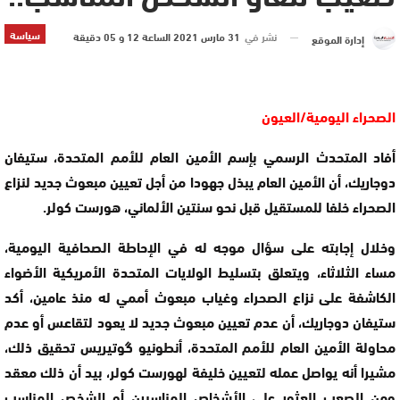
سياسة
نشر في
31 مارس 2021 الساعة 12 و 05 دقيقة
إدارة الموقع
الصحراء اليومية/العيون
أفاد المتحدث الرسمي بإسم الأمين العام للأمم المتحدة، ستيفان
دوجاريك، أن الأمين العام يبذل جهودا من أجل تعيين مبعوث جديد لنزاع
الصحراء خلفا للمستقيل قبل نحو سنتين الألماني، هورست كولر.
وخلال إجابته على سؤال موجه له في الإحاطة الصحافية اليومية،
مساء الثلاثاء، ويتعلق بتسليط الولايات المتحدة الأمريكية الأضواء
الكاشفة على نزاع الصحراء وغياب مبعوث أممي له منذ عامين، أكد
ستيفان دوجاريك، أن عدم تعيين مبعوث جديد لا يعود لتقاعس أو عدم
محاولة الأمين العام للأمم المتحدة، أنطونيو گوتيريس تحقيق ذلك،
مشيرا أنه يواصل عمله لتعيين خليفة لهورست كولر، بيد أن ذلك معقد
ومن الصعب العثور على الأشخاص المناسبين أو الشخص المناسب