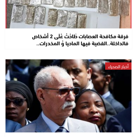
فرقة مكافحة العصابات طَاحْتْ عْلَى 2 أشخاص
فالداخلة..القضية فيها الماحيا وُ المخدرات..
أخبار الصحراء