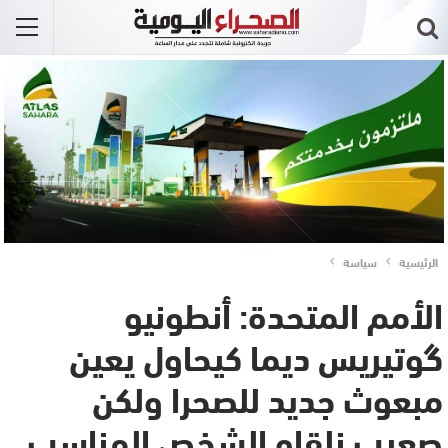
الرئيسية
سياسة
الأمم المتحدة: أنطونيو
گوتيريس ديما كيحاول يعين
مبعوث جديد للصحرا ولكن
صعيب نلقاو الشخص المناسب..