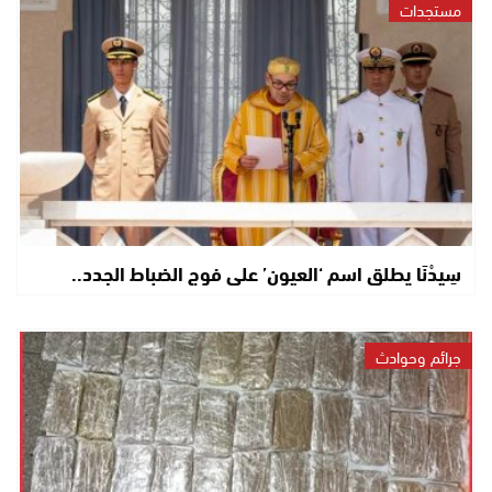
مستجدات
سِيدْنَا يطلق اسم ‘العيون’ على فوج الضباط الجدد..
جرائم وحوادث