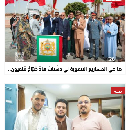
ها هي المشاريع التنموية لِّي دّشْنَاتْ هاذْ صْبَاحْ فْلعيون..
صحة