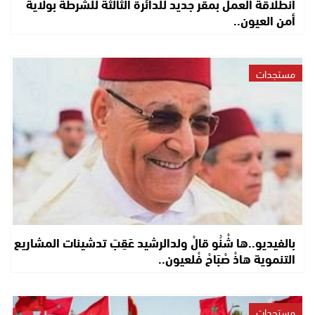
انطلاقة العمل بمقر جديد للدائرة الثالثة للشرطة بولاية
أمن العيون..
مستجدات
بالفيديو..ها شْنُو قالْ ولدالرشيد عَقِبَ تدشينات المشاريع
التنموية هاذْ صْبَاحْ فْلعيون..
مستجدات