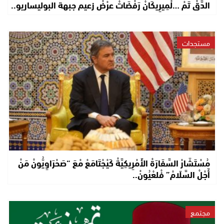
الدَّقْ تَمْ …لْمِيرِيكَانْ رَفْضَاتْ عرْضْ زعيم جبهة البوليساريو..
مستجدات
مُسْتَشَارْ السَّفَارَةْ الأَمْرِيكِيَّةْ كَيْجْتَامَعْ مْعَ “صَحْرَاوِيُّونْ مَنْ
أَجْلْ السَّلَامْ” فْلعْيُونْ..
مجتمع