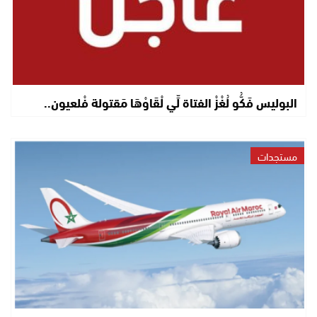
البوليس فَكُّو لُغْزْ الفتاة لِّي لْقَاوْهَا مَقتولة فْلعيون..
مستجدات