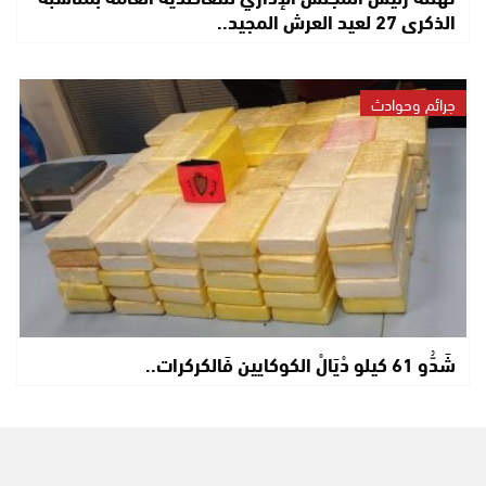
الذكرى 27 لعيد العرش المجيد..
جرائم وحوادث
شَدُّو 61 كيلو دْيَالْ الكوكايين فَالكركرات..