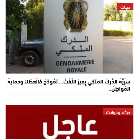
جهات
سِرِّيَّةْ الدَّرَكْ المَلَكِي بِمِيرْ اللِّفْتْ… نَمُوذَجْ فَالْعَطَاءْ وَحِمَايَةْ
المُوَاطِنْ..
جرائم وحوادث