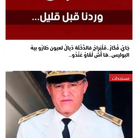
جَايْ فْكَارْ..فَلْبَراجْ فالدَّخْلَة دْيالْ لعيون طَارُو بيهْ
البوليس..هَا أشْ لْقَاوْ عَنْدُو..
مستجدات