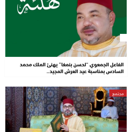
الفاعل الجمعوي “لحسن بنمغا” يهنئ الملك محمد
السادس بمناسبة عيد العرش المجيد..
مجتمع