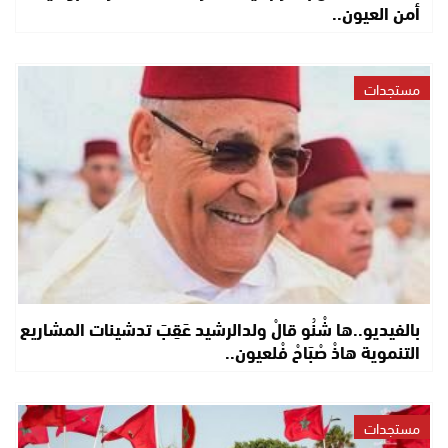
أمن العيون..
مستجدات
بالفيديو..ها شْنُو قالْ ولدالرشيد عَقِبَ تدشينات المشاريع
التنموية هاذْ صْبَاحْ فْلعيون..
مستجدات