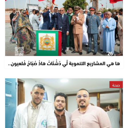
ها هي المشاريع التنموية لِّي دّشْنَاتْ هاذْ صْبَاحْ فْلعيون..
صحة