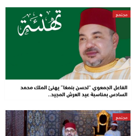
مجتمع
الفاعل الجمعوي “لحسن بنمغا” يهنئ الملك محمد
السادس بمناسبة عيد العرش المجيد..
مجتمع