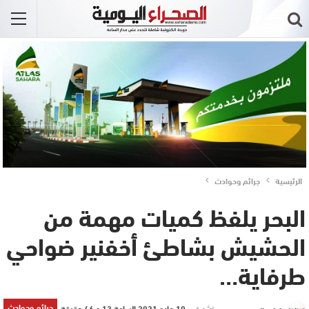
الرئيسية
جرائم وحوادث
البحر يلفظ كميات مهمة من
الحشيش بشاطئ أخفنير ضواحي
طرفاية…
جرائم وحوادث
نشر في
10 مايو 2021 الساعة 12 و 46 دقيقة