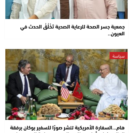
جمعية جسر الصحة للرعاية الصحية تَخْلُقُ الحدث في
العيون..
سياسة
هام…السفارة الأمريكية تنشر صورًا للسفير بوكان برفقة