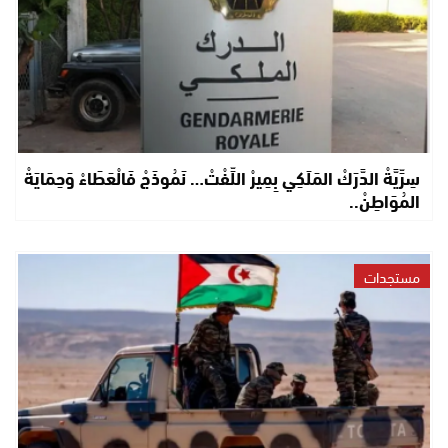
سِرِّيَّةْ الدَّرَكْ المَلَكِي بِمِيرْ اللِّفْتْ… نَمُوذَجْ فَالْعَطَاءْ وَحِمَايَةْ
المُوَاطِنْ..
مستجدات