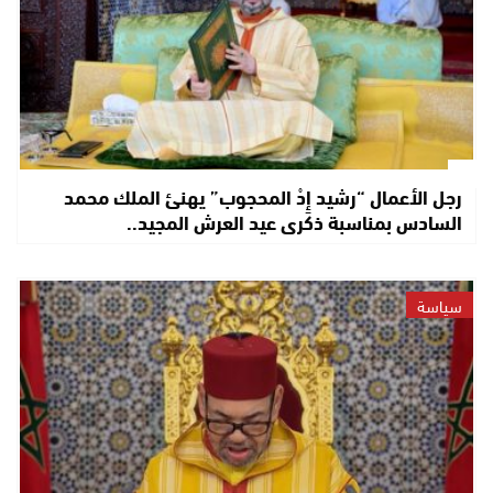
رجل الأعمال “رشيد إِدْ المحجوب” يهنئ الملك محمد
السادس بمناسبة ذكرى عيد العرش المجيد..
سياسة