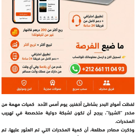
لفظت أمواج البحر بشاطئ أخفنير، يوم أمس الأحد كميات مهمة من
مخدر “الشيرا”، يرجح أن تكون لشبكة دولية متخصصة في تهريب
المخدرات.
وذكرت مصادر مطلعة، أن كمية المخدرات التي تم العثور عليها، تم