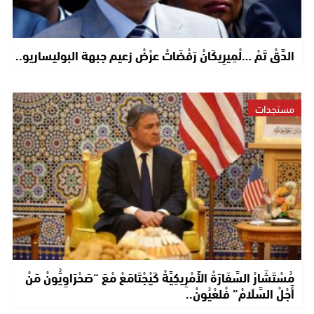
الدَّقْ تَمْ …لْمِيرِيكَانْ رَفْضَاتْ عرْضْ زعيم جبهة البوليساريو..
مستجدات
مُسْتَشَارْ السَّفَارَةْ الأَمْرِيكِيَّةْ كَيْجْتَامَعْ مْعَ “صَحْرَاوِيُّونْ مَنْ
أَجْلْ السَّلَامْ” فْلعْيُونْ..