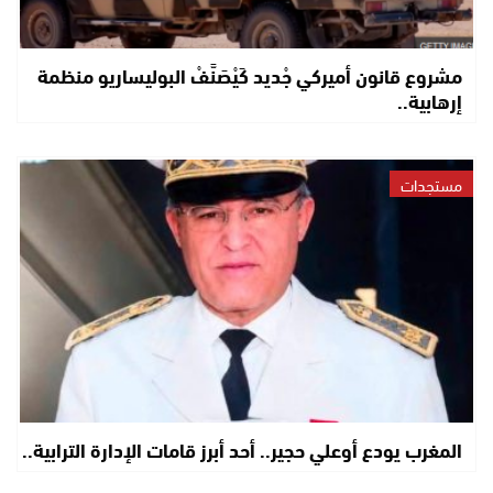
مشروع قانون أميركي جْديد كَيْصَنَّفْ البوليساريو منظمة
إرهابية..
مستجدات
المغرب يودع أوعلي حجير.. أحد أبرز قامات الإدارة الترابية..