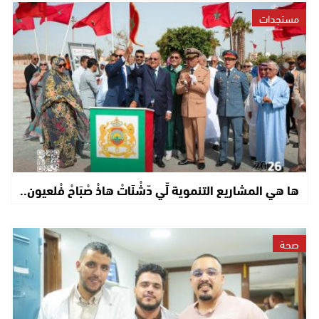
مستجدات
ها هي المشاريع التنموية لِّي دّشْنَاتْ هاذْ صْبَاحْ فْلعيون..
صحة