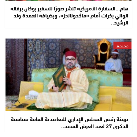
هام…السفارة الأمريكية تنشر صورًا للسفير بوكان برفقة
الوالي بكرات أمام «ماكدونالدز»، وبضيافة العمدة ولد
الرشيد..
مجتمع
تهنئة رئيس المجلس الإداري للتعاضدية العامة بمناسبة
الذكرى 27 لعيد العرش المجيد..