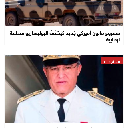
مشروع قانون أميركي جْديد كَيْصَنَّفْ البوليساريو منظمة
إرهابية..
مستجدات