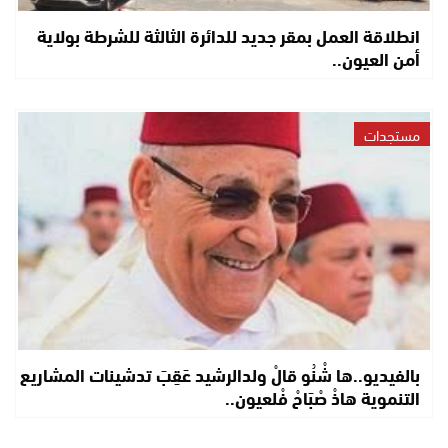
انطلاقة العمل بمقر جديد للدائرة الثالثة للشرطة بولاية
أمن العيون..
مستجدات
بالفيديو..ها شْنُو قالْ ولدالرشيد عَقِبَ تدشينات المشاريع
التنموية هاذْ صْبَاحْ فْلعيون..