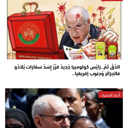
الدَّقْ تَمْ..رَايْس كولومبيا جْدِيدْ قرَّرْ إِسَدْ سفارات بْلاَدُو
فالجزائر وُجنوب إفريقيا..
أخبار الصحراء