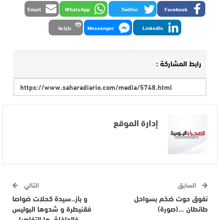
Email
WhatsApp
Twitter
Facebook
LinkedIn
Messenger
طباعة
رابط المشاركة :
إدارة الموقع
السابق
التالي
نفوق حوت ضخم بسواحل
و باز..سيدة كحلات ضواصا
طانطان …(صورة)
فقنيطرة و شدوها البوليس
فالداخلة..ها التفاصيل..