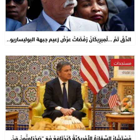
الدَّقْ تَمْ …لْمِيرِيكَانْ رَفْضَاتْ عرْضْ زعيم جبهة البوليساريو..
مستجدات
مُسْتَشَارْ السَّفَارَةْ الأَمْرِيكِيَّةْ كَيْجْتَامَعْ مْعَ “صَحْرَاوِيُّونْ مَنْ