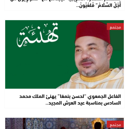
أَجْلْ السَّلَامْ” فْلعْيُونْ..
مجتمع
الفاعل الجمعوي “لحسن بنمغا” يهنئ الملك محمد
السادس بمناسبة عيد العرش المجيد..
مجتمع