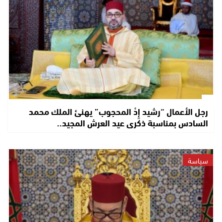
رجل الأعمال “رشيد إِدْ المحجوب” يهنئ الملك محمد
السادس بمناسبة ذكرى عيد العرش المجيد..
سياسة