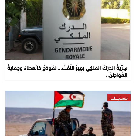
سِرِّيَّةْ الدَّرَكْ المَلَكِي بِمِيرْ اللِّفْتْ… نَمُوذَجْ فَالْعَطَاءْ وَحِمَايَةْ
المُوَاطِنْ..
مستجدات