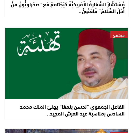
مُسْتَشَارْ السَّفَارَةْ الأَمْرِيكِيَّةْ كَيْجْتَامَعْ مْعَ “صَحْرَاوِيُّونْ مَنْ
أَجْلْ السَّلَامْ” فْلعْيُونْ..
مجتمع
الفاعل الجمعوي “لحسن بنمغا” يهنئ الملك محمد
السادس بمناسبة عيد العرش المجيد..