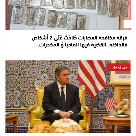
فرقة مكافحة العصابات طَاحْتْ عْلَى 2 أشخاص
فالداخلة..القضية فيها الماحيا وُ المخدرات..
مستجدات