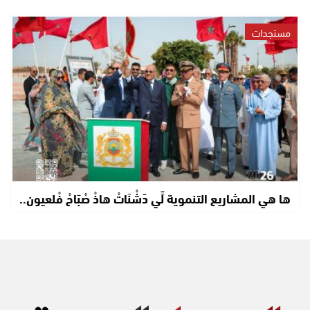
مستجدات
ها هي المشاريع التنموية لِّي دّشْنَاتْ هاذْ صْبَاحْ فْلعيون..