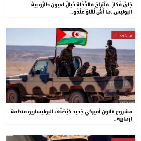
جَايْ فْكَارْ..فَلْبَراجْ فالدَّخْلَة دْيالْ لعيون طَارُو بيهْ
البوليس..هَا أشْ لْقَاوْ عَنْدُو..
مستجدات
مشروع قانون أميركي جْديد كَيْصَنَّفْ البوليساريو منظمة
إرهابية..