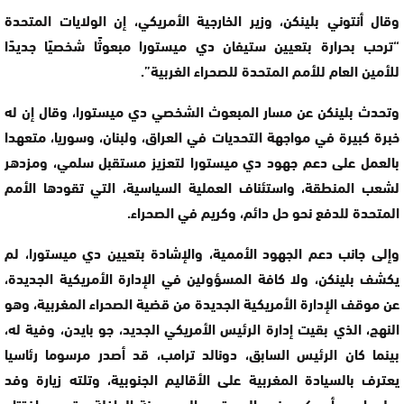
وقال أنتوني بلينكن، وزير الخارجية الأمريكي، إن الولايات المتحدة
“ترحب بحرارة بتعيين ستيفان دي ميستورا مبعوثًا شخصيًا جديدًا
للأمين العام للأمم المتحدة للصحراء الغربية”.
وتحدث بلينكن عن مسار المبعوث الشخصي دي ميستورا، وقال إن له
خبرة كبيرة في مواجهة التحديات في العراق، ولبنان، وسوريا، متعهدا
بالعمل على دعم جهود دي ميستورا لتعزيز مستقبل سلمي، ومزدهر
لشعب المنطقة، واستئناف العملية السياسية، التي تقودها الأمم
المتحدة للدفع نحو حل دائم، وكريم في الصحراء.
وإلى جانب دعم الجهود الأممية، والإشادة بتعيين دي ميستورا، لم
يكشف بلينكن، ولا كافة المسؤولين في الإدارة الأمريكية الجديدة،
عن موقف الإدارة الأمريكية الجديدة من قضية الصحراء المغربية، وهو
النهج، الذي بقيت إدارة الرئيس الأمريكي الجديد، جو بايدن، وفية له،
بينما كان الرئيس السابق، دونالد ترامب، قد أصدر مرسوما رئاسيا
يعترف بالسيادة المغربية على الأقاليم الجنوبية، وتلته زيارة وفد
دبلوماسي أمريكي رفيع المستوى إلى مدينة الداخلة، وتعهد بافتتاح