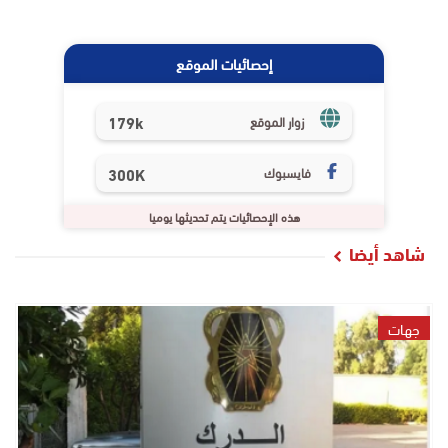
إحصائيات الموقع
179k
زوار الموقع
فايسبوك
300K
هذه الإحصائيات يتم تحديثها يوميا
شاهد أيضا
جهات