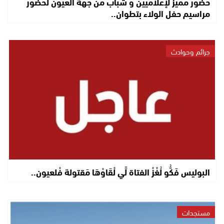
حضور مميز لإعلاميين و شباب من جهة العيون لحضور
مراسيم حفل الولاء بتطوان..
جرائم وحوادث
البوليس فَكُّو لُغْزْ الفتاة لِّي لْقَاوْهَا مَقتولة فْلعيون..
مستجدات