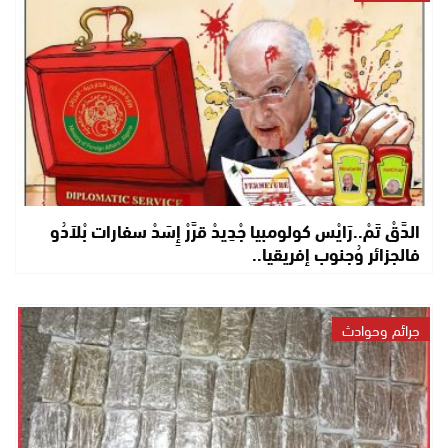
الدَّقْ تَمْ..رَايْس كولومبيا جْدِيدْ قرَّرْ إِسَدْ سفارات بْلاَدُو
فالجزائر وُجنوب إفريقيا..
جرائم وحوادث