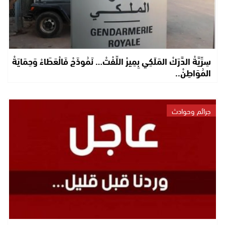
سِرِّيَّةْ الدَّرَكْ المَلَكِي بِمِيرْ اللِّفْتْ… نَمُوذَجْ فَالْعَطَاءْ وَحِمَايَةْ
المُوَاطِنْ..
جرائم وحوادث