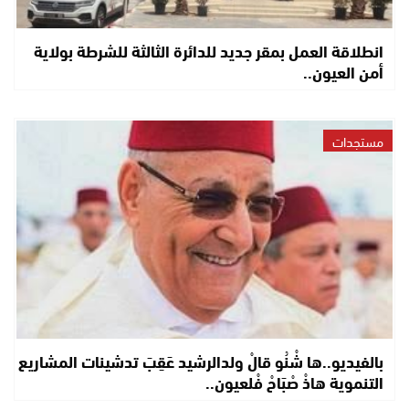
انطلاقة العمل بمقر جديد للدائرة الثالثة للشرطة بولاية
أمن العيون..
مستجدات
بالفيديو..ها شْنُو قالْ ولدالرشيد عَقِبَ تدشينات المشاريع
التنموية هاذْ صْبَاحْ فْلعيون..