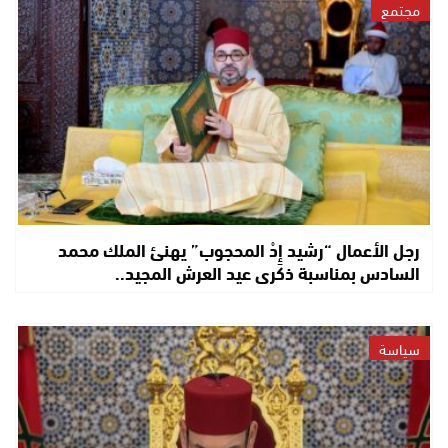
مجتمع
رجل الأعمال “رشيد إِدْ المحجوب” يهنئ الملك محمد
السادس بمناسبة ذكرى عيد العرش المجيد..
سياسة