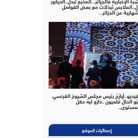
رة الإخبارية فالجزائر…المذيع تْبَدَّلْ..الديكور
دَّلْ..الملابس تْبدْلاَتْ مع بعض الفواصل
شهارية عن الجزائر…
فيديو..لْبارْحْ رئيس مجلس الشيوخ الفرنسي
بُو الحالْ فْلعيون ..دَارُو ليهْ حفل
مستوى..
إحصائيات الموقع