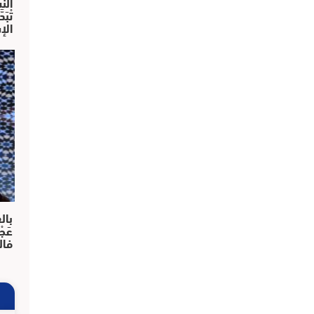
النش
تْبَ
الإ
بال
عَجْ
فال