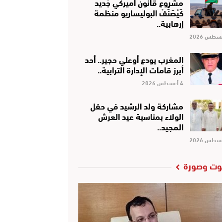
مشروع قانون أميركي جْديد
كَيْصَنَّفْ البوليساريو منظمة
إرهابية..
المغرب يودع أوعلي حجير.. أحد
أبرز قامات الإدارة الترابية..
4 أغسطس 2026
مشاركة ولد الرشيد في حفل
الولاء بمناسبة عيد العرش
المجيد..
ت وصورة