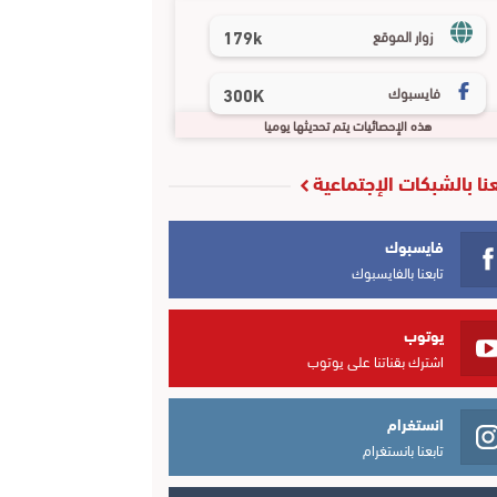
179k
زوار الموقع
فايسبوك
300K
هذه الإحصائيات يتم تحديثها يوميا
عنا بالشبكات الإجتماعية
فايسبوك
تابعنا بالفايسبوك
يوتوب
اشترك بقناتنا على يوتوب
انستغرام
تابعنا بانستغرام