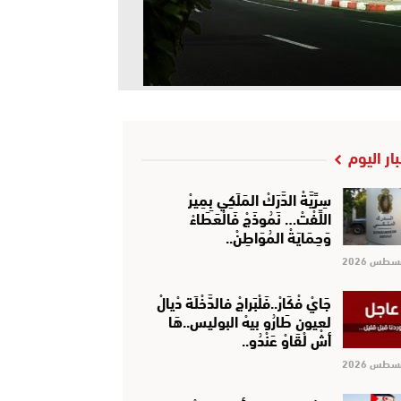
بار اليوم
سِرِّيَّةْ الدَّرَكْ المَلَكِي بِمِيرْ
اللِّفْتْ… نَمُوذَجْ فَالْعَطَاءْ
وَحِمَايَةْ المُوَاطِنْ..
جَايْ فْكَارْ..فَلْبَراجْ فالدَّخْلَة دْيالْ
لعيون طَارُو بيهْ البوليس..هَا
أشْ لْقَاوْ عَنْدُو..