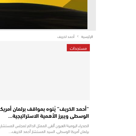
الرئيسية
أحمد لخريف
مستجدات
“أحمد الخريف” يُنوه بمواقف برلمان أمريكا
الوسطى ويبرز الأهمية الاستراتيجية…
الصحراء اليومية/العيون ألقى الممثل الدائم لمجلس المستشار
برلمان أمريكا الوسطى، السيد المستشار أحمد الخريف،…