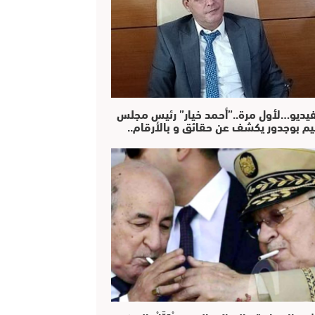
فيديو…لأول مرة..”أحمد خيار” رئيس مجلس
يم بوجدور يكشف عن حقائق و بالأرقام..