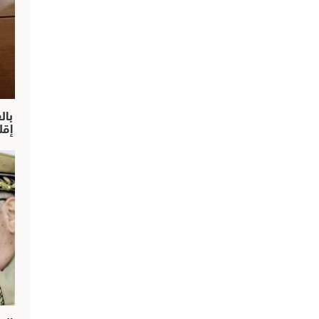
بال
إقل