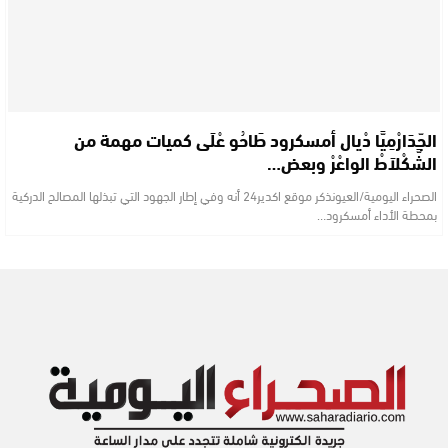
الجّدَارْمِيَّا دْيال أمسكرود طَاحُو عْلَى كميات مهمة من
الشَّكْلاَطْ الواعْرْ وبعض…
الصحراء اليومية/العيونذكر موقع اكدير24 أنه وفي إطار الجهود التي تبذلها المصالح الدركية
بمحطة الأداء أمسكرود…