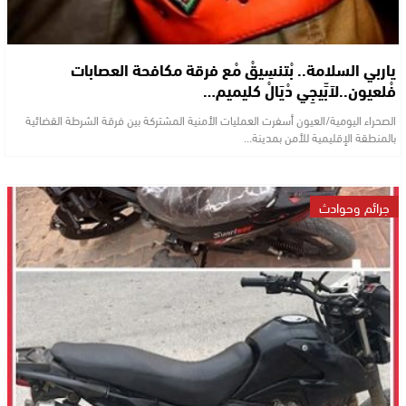
ياربي السلامة.. بْتنسِيقْ مْع فرقة مكافحة العصابات
فْلعيون..لاَبِّيجِي دْيَالْ كليميم…
الصحراء اليومية/العيون أسفرت العمليات الأمنية المشتركة بين فرقة الشرطة القضائية
بالمنطقة الإقليمية للأمن بمدينة…
جرائم وحوادث