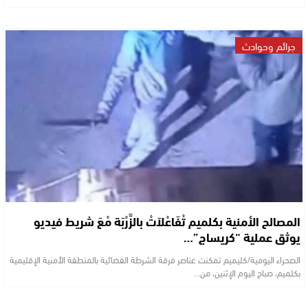
جرائم وحوادث
المصالح الأمنية بكلميم تْفَاعْلاَتْ بالزَّرْبَة مْعَ شريط فيديو
يوثق عملية “كريساج”…
الصحراء اليومية/كليميم تمكنت عناصر فرقة الشرطة القضائية بالمنطقة الأمنية الإقليمية
بكلميم، صباح اليوم الإثنين، من…