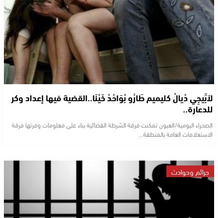
لاَبِّيجِي دْيالْ كليميم طَارُو بْوَاحْدْ خَيْنَا..القضية فيها إعداد وكر
للدعارة..
الصحراء اليومية/العيون تمكنت فرقة الشرطة القضائية بناء على معلومات وفرتها فرقة
الاستعلامات العامة بالمنطقة…
جرائم وحوادث