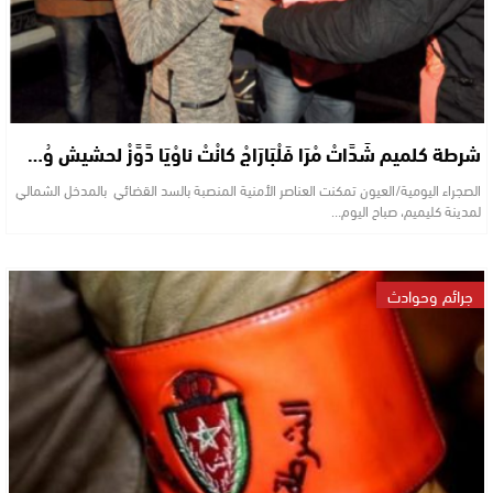
شرطة كلميم شَدَّاتْ مْرَا فَلْبَارَاجْ كانْتْ ناوْيَا دَّوَّزْ لحشيش وُ…
الصجراء اليومية/العيون تمكنت العناصر الأمنية المنصبة بالسد القضائي بالمدخل الشمالي
لمدينة كليميم، صباح اليوم…
جرائم وحوادث