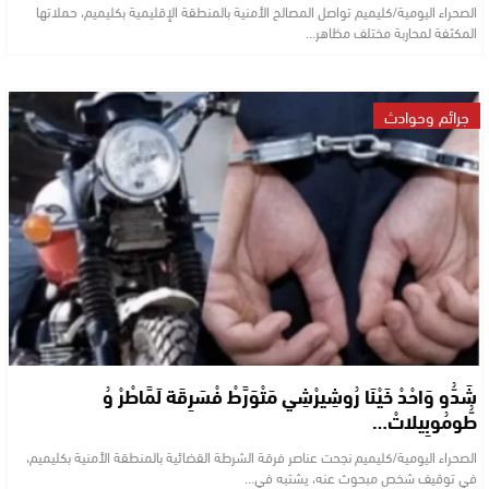
الصحراء اليومية/كليميم تواصل المصالح الأمنية بالمنطقة الإقليمية بكليميم، حملاتها
المكثفة لمحاربة مختلف مظاهر…
جرائم وحوادث
شَدُّو وَاحْدْ خَيْنَا رُوشِيرْشِي مَتْوَرَّطْ فْسَرِقَة لَمَّاطْرْ وُ
طُّومُوبِيلاتْ…
الصحراء اليومية/كليميم نجحت عناصر فرقة الشرطة القضائية بالمنطقة الأمنية بكليميم،
في توقيف شخص مبحوث عنه، يشتبه في…