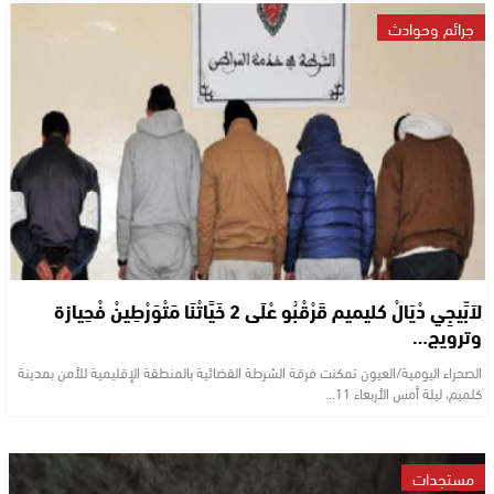
جرائم وحوادث
لاَبِّيجِي دْيَالْ كليميم قَرْقْبُو عْلَى 2 خَيَّاتْنَا مَتْوَرْطِينْ فْحِيازة
وترويج…
الصحراء اليومية/العيون تمكنت فرقة الشرطة القضائية بالمنطقة الإقليمية للأمن بمدينة
كلميم، ليلة أمس الأربعاء 11…
مستجدات