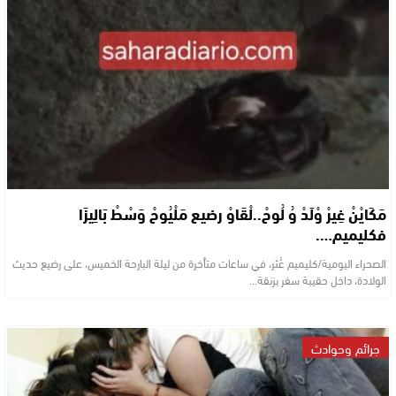
مَكَايْنْ غِيرْ وْلَدْ وُ لُوحْ..لْقَاوْ رضيع مَلْيُوحْ وَسْطْ بَالِيزَا
فكليميم….
الصحراء اليومية/كليميم عُثر، في ساعات متأخرة من ليلة البارحة الخميس، على رضيع حديث
الولادة، داخل حقيبة سفر بزنقة…
جرائم وحوادث