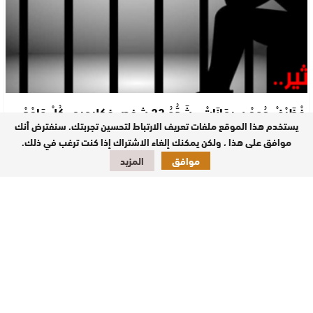
فْظَرْفْ جُوجْ سِيمَانَاتْ.. شَدُّوُ 23 شخص فكليميم..كُلْ وَاحْدْ
أُشْنُو…
يستخدم هذا الموقع ملفات تعريف الارتباط لتحسين تجربتك. سنفترض أنك
موافق على هذا ، ولكن يمكنك إلغاء الاشتراك إذا كنت ترغب في ذلك.
الصحراء اليومية/العيون تمكنت مختلف المصالح الأمنية بالمنطقة الإقليمية للأمن بمدينة
موافق
المزيد
كلميم، خلال الأسبوعين…
جرائم وحوادث