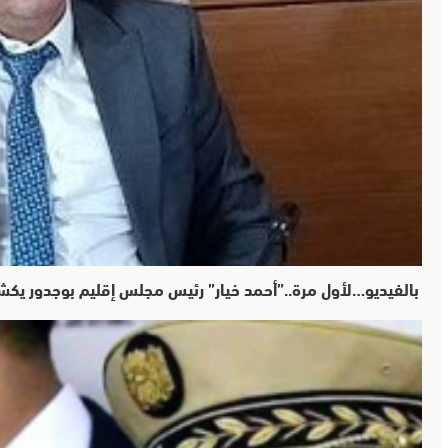
بالفيديو…لأول مرة..”أحمد خيار” رئيس مجلس إقليم بوجدور يكش