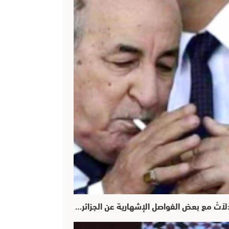
س تْبدْلاَتْ مع بعض الفواصل الإشهارية عن الجزائر…