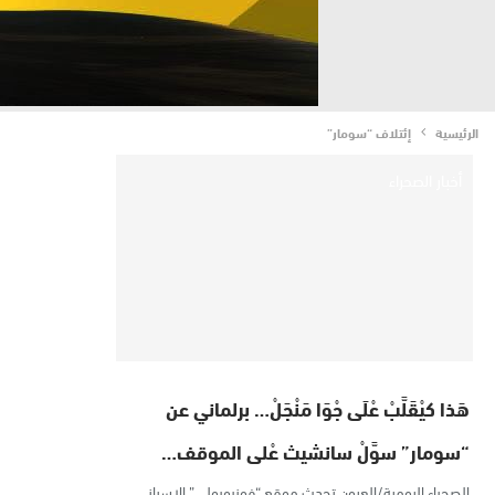
الرئيسية
إئتلاف “سومار”
أخبار الصحراء
هَذا كيْقَلَّبْ عْلَى جْوَا مَنْجَلْ… برلماني عن
“سومار” سوَّلْ سانشيث عْلى الموقف…
الصحراء اليومية/العيون تحدث موقع “فوزبوبولي” الإسباني