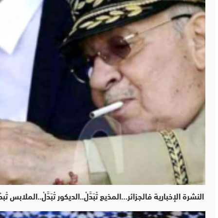
النشرة الإخبارية فالجزائر…المذيع تْبَدَّلْ..الديكور تْبَدَّلْ..الملاب