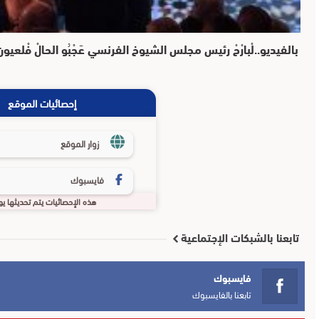
بالفيديو..لْبارْحْ رئيس مجلس الشيوخ الفرنسي عَجْبُو الحالْ فْلعيون
إحصائيات الموقع
زوار الموقع
فايسبوك
هذه الإحصائيات يتم تحديثها يو
تابعنا بالشبكات الإجتماعية
فايسبوك
تابعنا بالفايسبوك