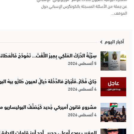
عن جملة من الأسئلة المسجلة بالكونگرس الإسباني حول
الموقف…
أخبار اليوم
سِرِّيَّةْ الدَّرَكْ المَلَكِي بِمِيرْ اللِّفْتْ… نَمُوذَجْ فَالْعَطَاءْ
5 أغسطس 2026
جَايْ فْكَارْ..فَلْبَراجْ فالدَّخْلَة دْيالْ لعيون طَارُو بيهْ ال
4 أغسطس 2026
مشروع قانون أميركي جْديد كَيْصَنَّفْ البوليساريو م
4 أغسطس 2026
المغرب يودع أوعلي حجير.. أحد أبرز قامات الإدارة ال