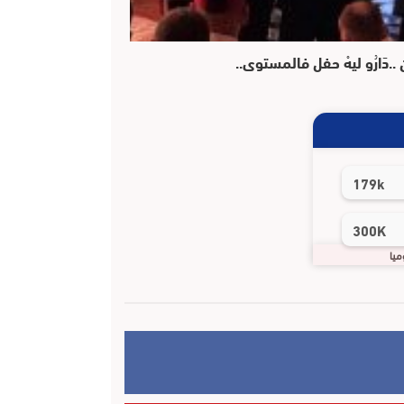
 ..دَارُو ليهْ حفل فالمستوى..
179k
300K
ميا