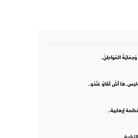
 وَحِمَايَةْ المُوَاطِنْ..
بوليس..هَا أشْ لْقَاوْ عَنْدُو..
نظمة إرهابية..
ترابية..