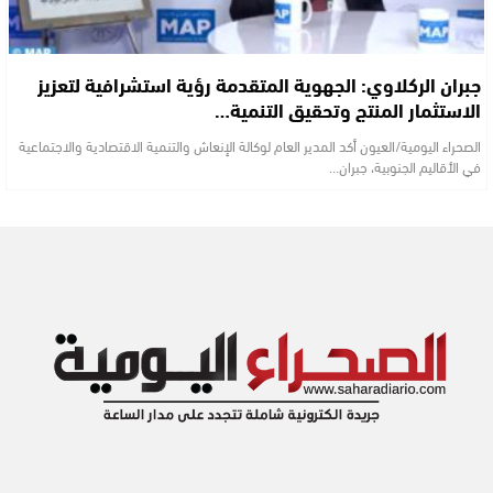
جبران الركلاوي: الجهوية المتقدمة رؤية استشرافية لتعزيز
الاستثمار المنتج وتحقيق التنمية…
الصحراء اليومية/العيون أكد المدير العام لوكالة الإنعاش والتنمية الاقتصادية والاجتماعية
في الأقاليم الجنوبية، جبران…