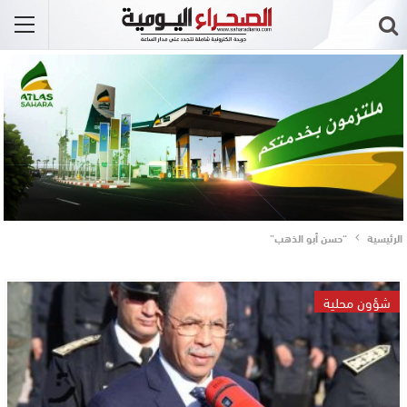
الرئيسية
“حسن أبو الذهب”
شؤون محلية