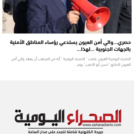
حصري…والي أمن العيون يستدعي رؤساء المناطق الأمنية
بالجهات الجنوبية …لهذا…
الصحراء اليومية/العيون علمت " الصحراء اليومية " أنه من المرتقب أن يعقد والي أمن
العيون الدكتور "حسن أبو الذهب" يوم…