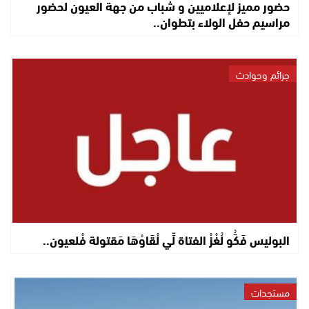
حضور مميز لإعلاميين و شباب من جهة العيون لحضور
مراسيم حفل الولاء بتطوان..
جرائم وحوادث
البوليس فَكُّو لُغْزْ الفتاة لِّي لْقَاوْهَا مَقتولة فْلعيون..
مستجدات