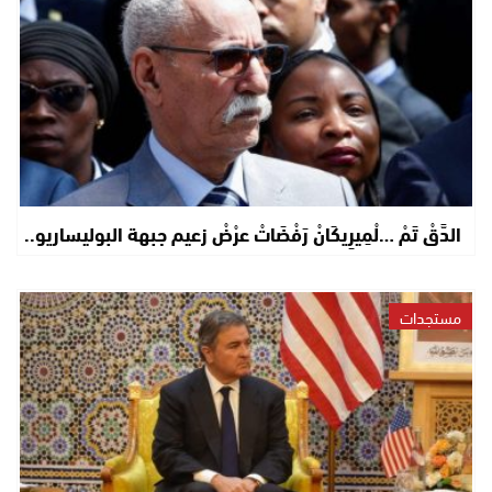
الدَّقْ تَمْ …لْمِيرِيكَانْ رَفْضَاتْ عرْضْ زعيم جبهة البوليساريو..
مستجدات