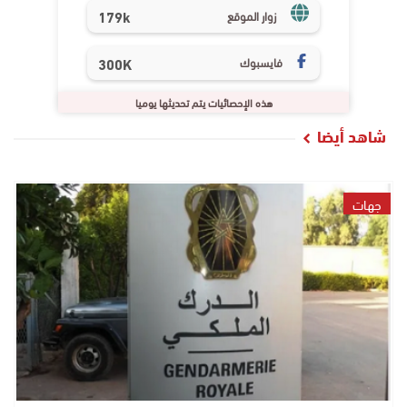
179k
زوار الموقع
فايسبوك
300K
هذه الإحصائيات يتم تحديثها يوميا
شاهد أيضا
جهات