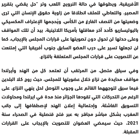
الأفريقية، ويطوقها في حالة النرويج اللعب وتر “حل يقضي بتقرير
المصير، والتعاطي للملف انطلاقا من زاوية حقوق الإنسان التي ترى
وضعيتها من النصف الفارغ من الكأس، ويُحجمها الإعتراف المكسيكي
بالبوليساريو كأحد آخر معاقلها بأمريكا اللاتينية، بيد أن تلك المواقف
وعلى حدتها لن تحول دون تصويتها على قرارات المجلس بالإيجاب، كما
لن تجعلها تسير على درب العضو السابق جنوب أفريقيا التي إمتنعت
عن التصويت على قرارات المجلس المتعلقة بالنزاع.
وفي سياق متصل، من المرتقب أن تعتمد كل من الهند وأيرلندا
مواقف محايدة من نزاع خلال عضويتها للمجلس، حيث روج كلا البلدين
فيما سبق لتوجههما القائم على وجوب التوصل لحل ينهي النزاع، على
الرغم من التحركات التي تقودها الجزائر منذ مدة في ايرلندا ومحاولات
التسويق الفاشلة، وإحتمالية إعلان الهند لإصطفافها إلى جانب
المغرب بشكل مباشر مجاهَر به عبر فتح قنصلية في الصحراء سنة
2021، حيث سيمضي العضوان للتصويت بالإيجاب على القرارات
المقبلة.