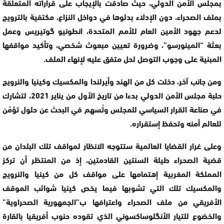
بمجلس الأمن الدولي، حيث صادقت بالإيجاب على قراراته المتعلقة
بملف الصحراء، دون الإدلاء بدلوها في دواخل النزاع، مكتفية بالترويج
لدعم جهود الأمين العام للأمم المتحدة، انطونيو گوتيريس وعمل
بعثة “المينورسو”، وضرورة تعيين مبعوث شخصي، وتأكيد مواقفها
المبنية على وجوب التوصل لحل متفق عليه لإنهاء الملف.
ومن جانب آخر، دخلت كل من الهند وأيرلندا والمكسيك وكينيا والنرويج
حلبة مجلس الأمن الدولي بدءا من تاريخ الأول من يناير 2021، لتشارك
في صناعة القرار السياسي للمجلس وتُسهم في البحث عن حلول تؤمّن
للعالم أمنه وتحفظ إستقراره.
وعلى غرار القضايا العالمية ستتوجه الانظار لمواقف تلك البلدان من
قضية الصحراء طيلة السنتين القادمتين، إذ من المنتظر أن تركز
المملكة المغربية إهتمامها على مواقف كل من كينيا والنرويج
والمكسيك تلك التي تشوبها فيما يخص كينيا شوائب الموقف
الأفريقي من ملف الصحراء واعترافها ب”الجمهورية الصحراوية”
والخضوع للتيار الأنگلوساكسوني الذي تقوده حنوب أفريقيا بالقارة