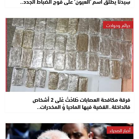
سِيدْنَا يطلق اسم ‘العيون’ على فوج الضباط الجدد..
جرائم وحوادث
فرقة مكافحة العصابات طَاحْتْ عْلَى 2 أشخاص
فالداخلة..القضية فيها الماحيا وُ المخدرات..
أخبار الصحراء