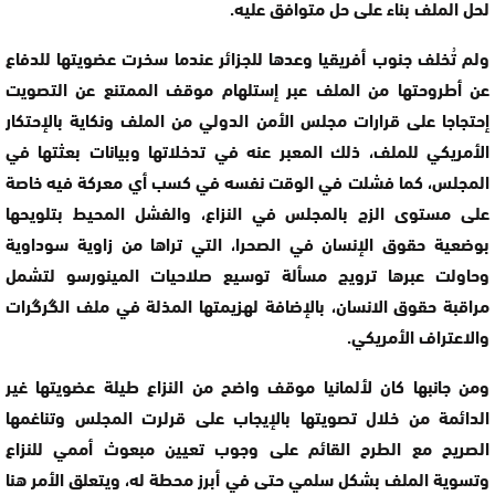
لحل الملف بناء على حل متوافق عليه.
ولم تُخلف جنوب أفريقيا وعدها للجزائر عندما سخرت عضويتها للدفاع
عن أطروحتها من الملف عبر إستلهام موقف الممتنع عن التصويت
إحتجاجا على قرارات مجلس الأمن الدولي من الملف ونكاية بالإحتكار
الأمريكي للملف، ذلك المعبر عنه في تدخلاتها وبيانات بعثتها في
المجلس، كما فشلت في الوقت نفسه في كسب أي معركة فيه خاصة
على مستوى الزج بالمجلس في النزاع، والفشل المحيط بتلويحها
بوضعية حقوق الإنسان في الصحرا، التي تراها من زاوية سوداوية
وحاولت عبرها ترويج مسألة توسيع صلاحيات المينورسو لتشمل
مراقبة حقوق الانسان، بالإضافة لهزيمتها المذلة في ملف الگرگرات
والاعتراف الأمريكي.
ومن جانبها كان لألمانيا موقف واضح من النزاع طيلة عضويتها غير
الدائمة من خلال تصويتها بالإيجاب على قرلرت المجلس وتناغمها
الصريح مع الطرح القائم على وجوب تعيين مبعوث أممي للنزاع
وتسوية الملف بشكل سلمي حتى في أبرز محطة له، ويتعلق الأمر هنا