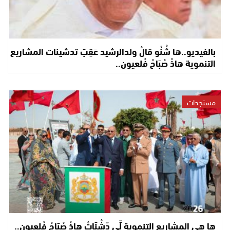
بالفيديو..ها شْنُو قالْ ولدالرشيد عَقِبَ تدشينات المشاريع
التنموية هاذْ صْبَاحْ فْلعيون..
مستجدات
ها هي المشاريع التنموية لِّي دّشْنَاتْ هاذْ صْبَاحْ فْلعيون..