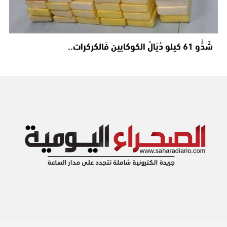
شَدُّو 61 كيلو دْيَالْ الكوكايين فَالكركرات..