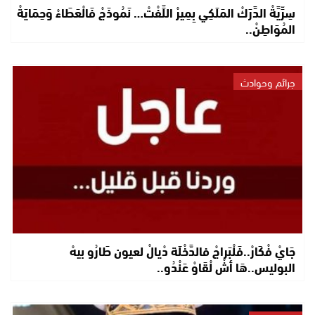
سِرِّيَّةْ الدَّرَكْ المَلَكِي بِمِيرْ اللِّفْتْ… نَمُوذَجْ فَالْعَطَاءْ وَحِمَايَةْ
المُوَاطِنْ..
جرائم وحوادث
جَايْ فْكَارْ..فَلْبَراجْ فالدَّخْلَة دْيالْ لعيون طَارُو بيهْ
البوليس..هَا أشْ لْقَاوْ عَنْدُو..