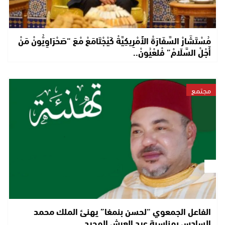
مُسْتَشَارْ السَّفَارَةْ الأَمْرِيكِيَّةْ كَيْجْتَامَعْ مْعَ “صَحْرَاوِيُّونْ مَنْ
أَجْلْ السَّلَامْ” فْلعْيُونْ..
مجتمع
الفاعل الجمعوي “لحسن بنمغا” يهنئ الملك محمد
السادس بمناسبة عيد العرش المجيد..