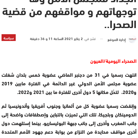
توجهاتهم و مواقفهم من قضية
الصحرا..
سياسة
نشر في
2 يناير 2021 الساعة 11 و 36 دقيقة
إدارة الموقع
الصحراء اليومية/العيون
انتهت رسميا في 31 من دجنبر الماضي عضوية خمس بلدان شغلت
عضوية مجلس الأمن الدولي غير الدائمة في الفترة مابين 2019
و2020، لتحُل مكانها 5 دول أخرى للفترة ما بين 2021 و2022.
وإنقضت رسميا عضوية كل من ألمانيا وجنوب أفريقيا وأندونيسيا ثم
الدومينكان وبلجيكا، تلك التي تميزت بالتباين وإصطفافات واضحة إلى
جانب المغرب وأخرى إلى جانب جبهة البوليساريو، بينما إستلهمت دول
أخرى مواقف محايدة من النزاع من بوابة دعم جهود الأمم المتحدة