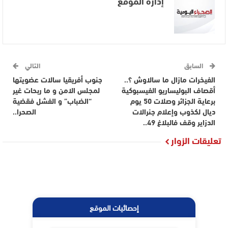
إدارة الموقع
السابق
التالي
الفيخرات مازال ما سالاوش ؟..
جنوب أفريقيا سالات عضويتها
أقصاف البوليساريو الفيسبوكية
لمجلس الامن و ما ربحات غير
برعاية الجزائر وصلات 50 يوم
“الضباب” و الفشل فقضية
ديال لكذوب وإعلام جنرالات
الصحرا..
الدزاير وقف فالبلاغ 49..
تعليقات الزوار
إحصائيات الموقع