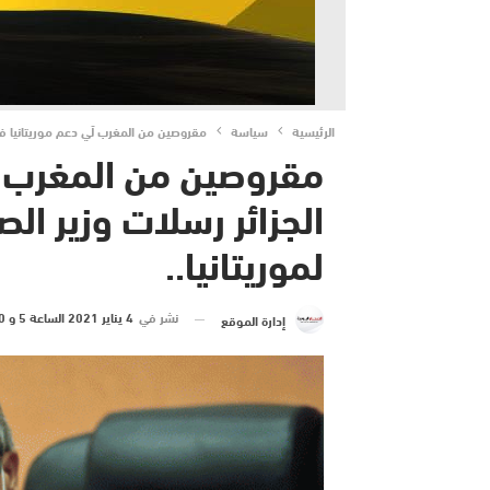
الرئيسية
سياسة
مقروصين من المغرب لّي دعم موريتانيا فعز 
مقروصين من المغرب لّي
الجزائر رسلات وزير ال
لموريتانيا..
نشر في
4 يناير 2021 الساعة 5 و 30 دقيقة
إدارة الموقع