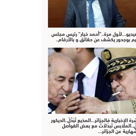
فيديو…لأول مرة..”أحمد خيار” رئيس مجلس
يم بوجدور يكشف عن حقائق و بالأرقام..
رة الإخبارية فالجزائر…المذيع تْبَدَّلْ..الديكور
دَّلْ..الملابس تْبدْلاَتْ مع بعض الفواصل
هارية عن الجزائر…