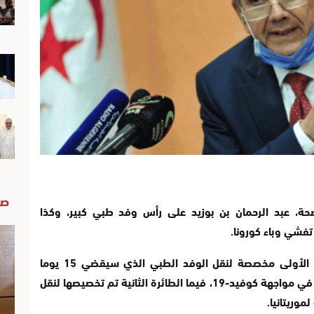
صو
الصحة، عبد الرحمان بن بوزيد على رأس وفد طبي كبير، وكذا
تفشي وباء كورونا.
وأرسلت الجزائر طائرتين إثنتين إلى انواكشوط، الأولى مخصصة لنقل الوفد الطبي الذي سيقضي 15 يوما
بمستشفيات موريتانيا لمساندة الأطقم الطبية في مواجهة كوفيد-19، فيما الطائرة الثانية تم تخصيصها لنقل
وريتانيا.