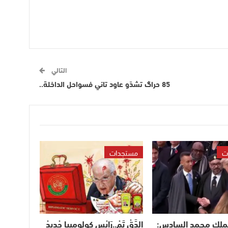
التالي
85 حراگ تشدّو عاود تاني فسواحل الداخلة..
ت
مستجدات
لملك محمد السادس:
الدَّقْ تَمْ..رَايْس كولومبيا جْدِيدْ