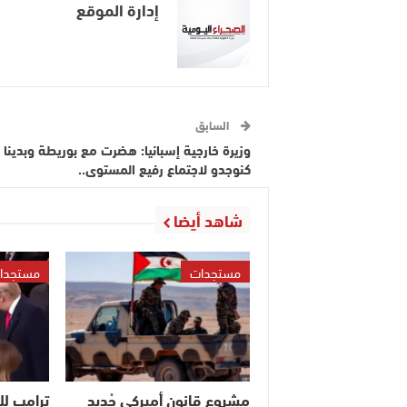
إدارة الموقع
السابق
وزيرة خارجية إسبانيا: هضرت مع بوريطة وبدينا
كنوجدو لاجتماع رفيع المستوى..
شاهد أيضا
مستجدات
مستجدا
مشروع قانون أميركي جْديد
ترامب ل