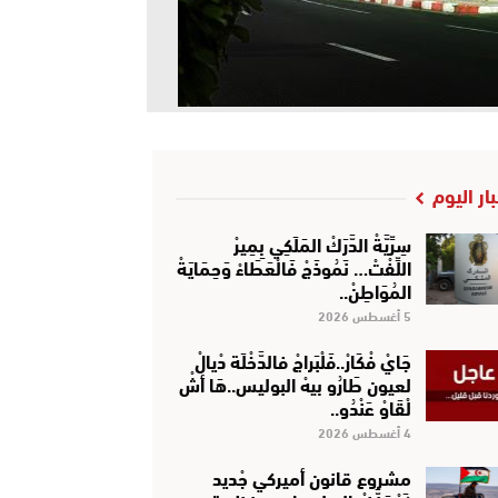
بار اليوم
سِرِّيَّةْ الدَّرَكْ المَلَكِي بِمِيرْ
اللِّفْتْ… نَمُوذَجْ فَالْعَطَاءْ وَحِمَايَةْ
المُوَاطِنْ..
5 أغسطس 2026
جَايْ فْكَارْ..فَلْبَراجْ فالدَّخْلَة دْيالْ
لعيون طَارُو بيهْ البوليس..هَا أشْ
لْقَاوْ عَنْدُو..
4 أغسطس 2026
مشروع قانون أميركي جْديد