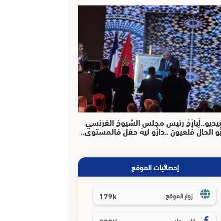
يديو..لْبارْحْ رئيس مجلس الشيوخ الفرنسي
بُو الحالْ فْلعيون ..دَارُو ليهْ حفل فالمستوى..
إحصائيات الموقع
179k
زوار الموقع
فايسبوك