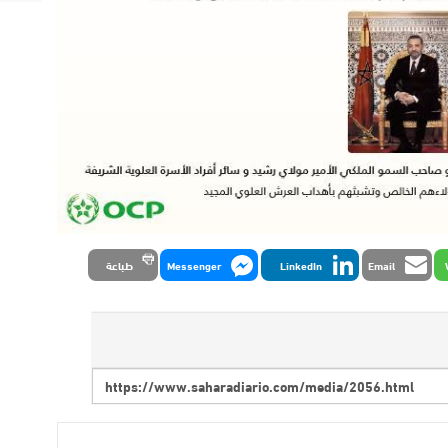
Email
LinkedIn
Messenger
طباعة