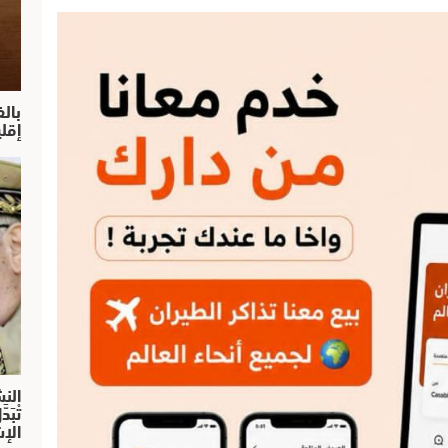
بال
إقل
النش
تْبَ
الإش