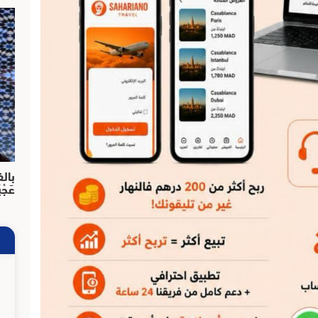
بالف
عَجْ