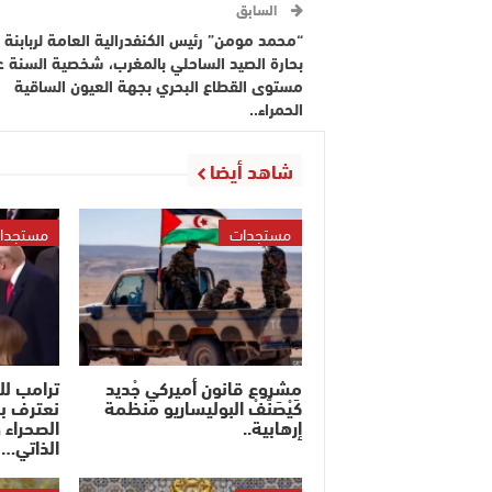
السابق
“محمد مومن” رئيس الكنفدرالية العامة لربابنة 
بحارة الصيد الساحلي بالمغرب، شخصية السنة 
مستوى القطاع البحري بجهة العيون الساقية
الحمراء..
شاهد أيضا
مستجدات
مستجدا
مشروع قانون أميركي جْديد
ترامب ل
كَيْصَنَّفْ البوليساريو منظمة
نعترف ب
إرهابية..
الصحراء 
الذاتي…