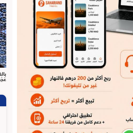
بالف
عَجْ