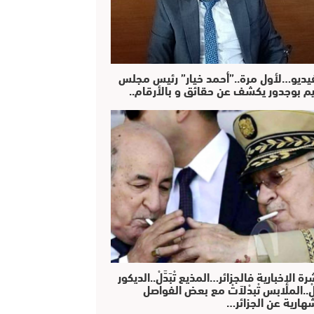
فيديو…لأول مرة..”أحمد خيار” رئيس مجلس
يم بوجدور يكشف عن حقائق و بالأرقام..
رة الإخبارية فالجزائر…المذيع تْبَدَّلْ..الديكور
دَّلْ..الملابس تْبدْلاَتْ مع بعض الفواصل
هارية عن الجزائر…