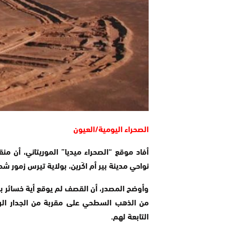
الصحراء اليومية/العيون
أفاد موقع “الصحراء ميديا” الموريتاني، أن من
نواحي مدينة بير أم اكَرين، بولاية تيرس زمور شما
وأوضح المصدر، أن القصف لم يوقع أية خسائر ب
من الذهب السطحي على مقربة من الجدار الر
التابعة لهم.