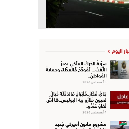
بار اليوم
سِرِّيَّةْ الدَّرَكْ المَلَكِي بِمِيرْ
اللِّفْتْ… نَمُوذَجْ فَالْعَطَاءْ وَحِمَايَةْ
المُوَاطِنْ..
5 أغسطس 2026
جَايْ فْكَارْ..فَلْبَراجْ فالدَّخْلَة دْيالْ
لعيون طَارُو بيهْ البوليس..هَا أشْ
لْقَاوْ عَنْدُو..
4 أغسطس 2026
مشروع قانون أميركي جْديد