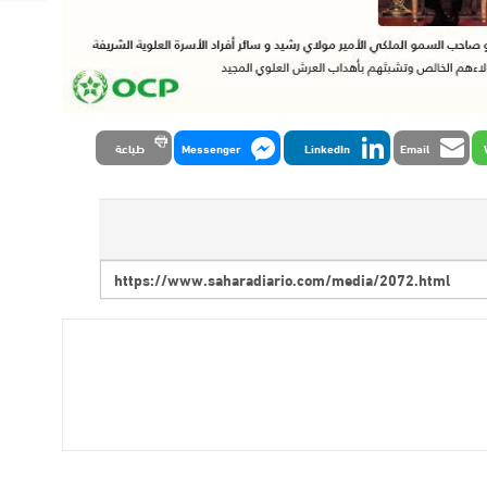
Email
LinkedIn
Messenger
طباعة