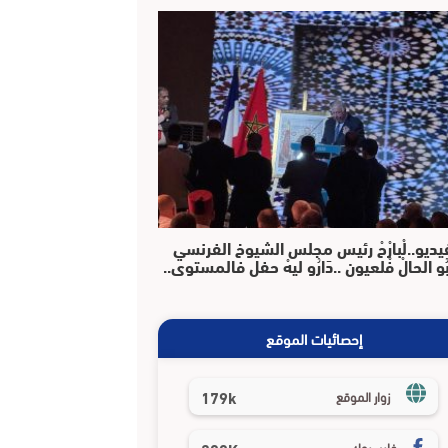
يديو..لْبارْحْ رئيس مجلس الشيوخ الفرنسي
بُو الحالْ فْلعيون ..دَارُو ليهْ حفل فالمستوى..
إحصائيات الموقع
179k
زوار الموقع
فايسبوك