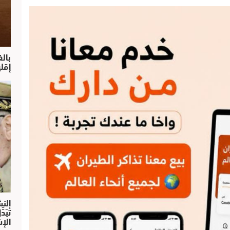
بال
إقل
النش
تْبَ
الإش