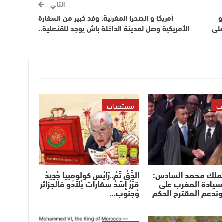
التالي
و
أمريكا و الصحرا المغربية. وفد كبير من السفارة
على
الأمريكية وصل لمدينة الداخلة باش يوجد للقنصلية..
ت
مستجدات
لملك محمد السادس:
الدَّقْ تَمْ..رَايْس كولومبيا جْدِيدْ
سيادة المغرب على
قرَّرْ إِسَدْ سفارات بْلاَدُو فالجزائر
وندعم المقترح الحكم
وُجنوب…