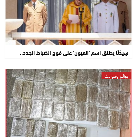
سِيدْنَا يطلق اسم ‘العيون’ على فوج الضباط الجدد..
جرائم وحوادث