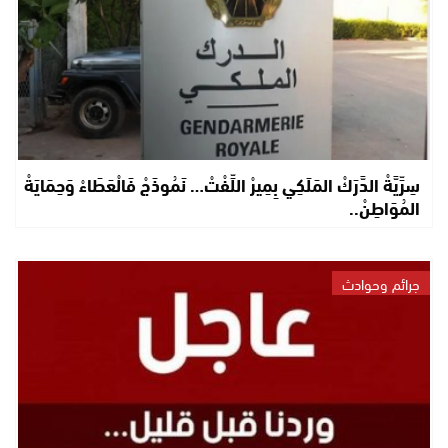
سِرِّيَّةْ الدَّرَكْ المَلَكِي بِمِيرْ اللِّفْتْ… نَمُوذَجْ فَالْعَطَاءْ وَحِمَايَةْ
المُوَاطِنْ..
جرائم وحوادث