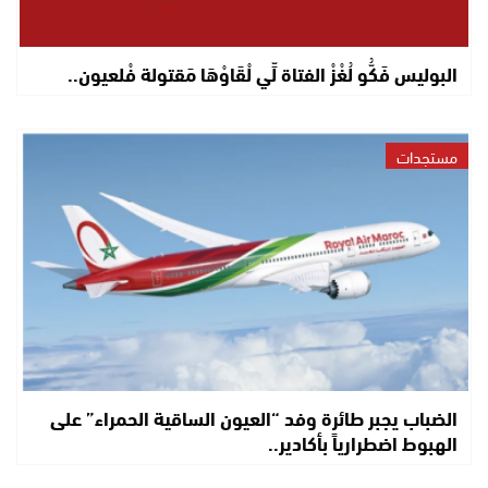
البوليس فَكُّو لُغْزْ الفتاة لِّي لْقَاوْهَا مَقتولة فْلعيون..
مستجدات
الضباب يجبر طائرة وفد “العيون الساقية الحمراء” على
الهبوط اضطرارياً بأكادير..