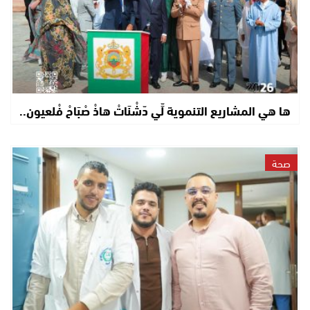
ها هي المشاريع التنموية لِّي دّشْنَاتْ هاذْ صْبَاحْ فْلعيون..
صحة