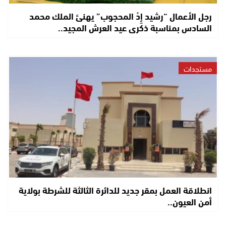
رجل الأعمال “رشيد إِدْ المحجوب” يهنئ الملك محمد
السادس بمناسبة ذكرى عيد العرش المجيد..
مستجدات
انطلاقة العمل بمقر جديد للدائرة الثالثة للشرطة بولاية
أمن العيون..