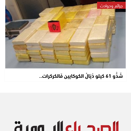
جرائم وحوادث
شَدُّو 61 كيلو دْيَالْ الكوكايين فَالكركرات..