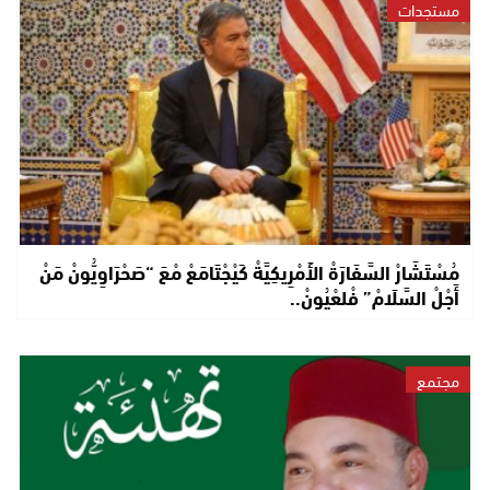
مستجدات
مُسْتَشَارْ السَّفَارَةْ الأَمْرِيكِيَّةْ كَيْجْتَامَعْ مْعَ “صَحْرَاوِيُّونْ مَنْ
أَجْلْ السَّلَامْ” فْلعْيُونْ..
مجتمع