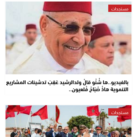
مستجدات
بالفيديو..ها شْنُو قالْ ولدالرشيد عَقِبَ تدشينات المشاريع
التنموية هاذْ صْبَاحْ فْلعيون..
مستجدات