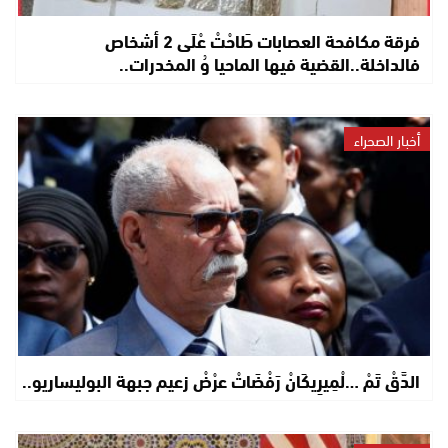
فرقة مكافحة العصابات طَاحْتْ عْلَى 2 أشخاص
فالداخلة..القضية فيها الماحيا وُ المخدرات..
أخبار الصحراء
الدَّقْ تَمْ …لْمِيرِيكَانْ رَفْضَاتْ عرْضْ زعيم جبهة البوليساريو..