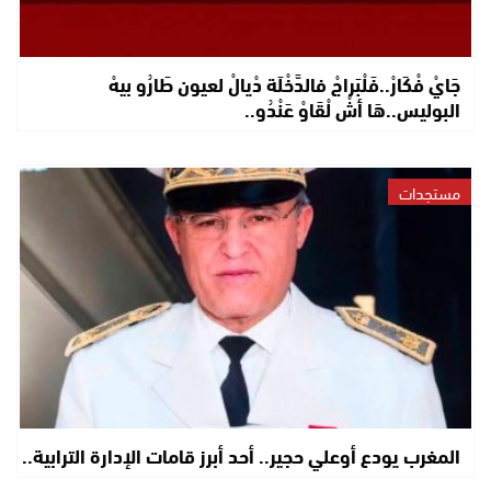
جَايْ فْكَارْ..فَلْبَراجْ فالدَّخْلَة دْيالْ لعيون طَارُو بيهْ
البوليس..هَا أشْ لْقَاوْ عَنْدُو..
مستجدات
المغرب يودع أوعلي حجير.. أحد أبرز قامات الإدارة الترابية..