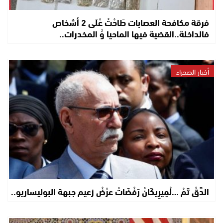
فرقة مكافحة العصابات طَاحْتْ عْلَى 2 أشخاص
فالداخلة..القضية فيها الماحيا وُ المخدرات..
أخبار الصحراء
الدَّقْ تَمْ …لْمِيرِيكَانْ رَفْضَاتْ عرْضْ زعيم جبهة البوليساريو..