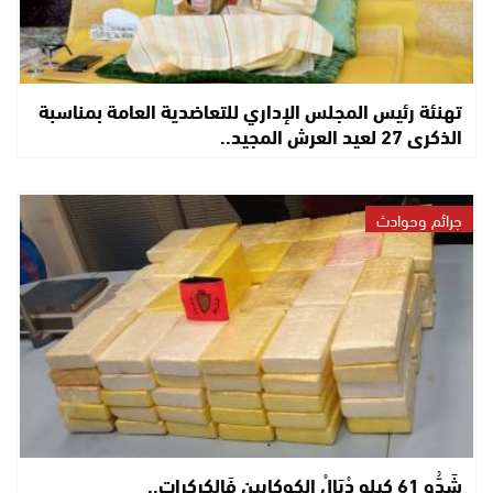
تهنئة رئيس المجلس الإداري للتعاضدية العامة بمناسبة
الذكرى 27 لعيد العرش المجيد..
جرائم وحوادث
شَدُّو 61 كيلو دْيَالْ الكوكايين فَالكركرات..