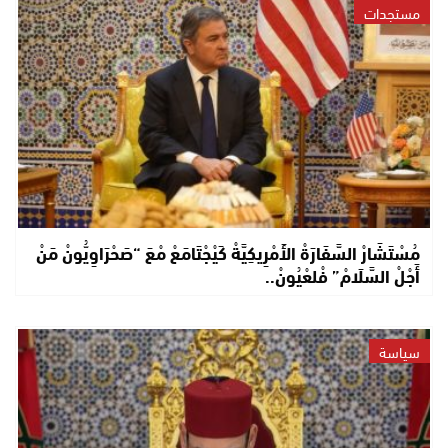
مستجدات
مُسْتَشَارْ السَّفَارَةْ الأَمْرِيكِيَّةْ كَيْجْتَامَعْ مْعَ “صَحْرَاوِيُّونْ مَنْ
أَجْلْ السَّلَامْ” فْلعْيُونْ..
سياسة