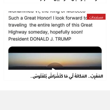
مستجدات
المَغْرِبْ.. المَكَانَةْ لِّي مَا كَتْشْرَاشْ بْلَفْلُوسْ..