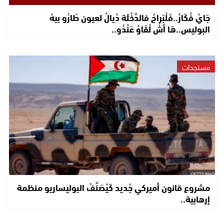
جَايْ فْكَارْ..فَلْبَراجْ فالدَّخْلَة دْيالْ لعيون طَارُو بيهْ
البوليس..هَا أشْ لْقَاوْ عَنْدُو..
مستجدات
مشروع قانون أميركي جْديد كَيْصَنَّفْ البوليساريو منظمة
إرهابية..