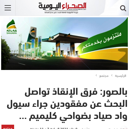
الرئيسية
مجتمع
بالصور: فرق الإنقاذ تواصل
البحث عن مفقودين جراء سيول
واد صياد بضواحي كليميم …
مجتمع
نشر في
9 يناير 2021 الساعة 7 و 11 دقيقة