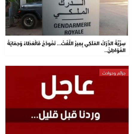
سِرِّيَّةْ الدَّرَكْ المَلَكِي بِمِيرْ اللِّفْتْ… نَمُوذَجْ فَالْعَطَاءْ وَحِمَايَةْ
المُوَاطِنْ..
جرائم وحوادث