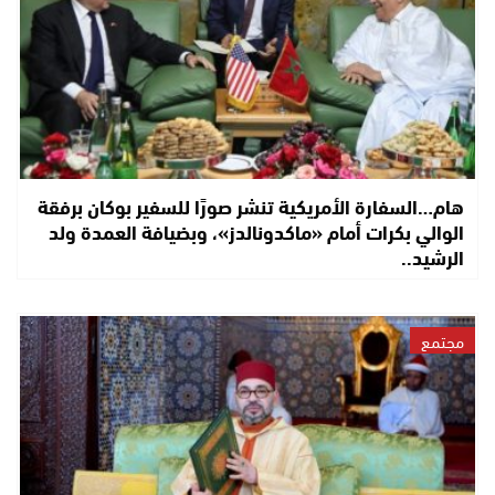
هام…السفارة الأمريكية تنشر صورًا للسفير بوكان برفقة
الوالي بكرات أمام «ماكدونالدز»، وبضيافة العمدة ولد
الرشيد..
مجتمع