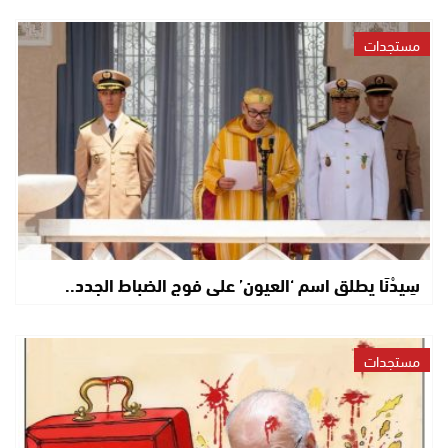
مستجدات
سِيدْنَا يطلق اسم ‘العيون’ على فوج الضباط الجدد..
مستجدات