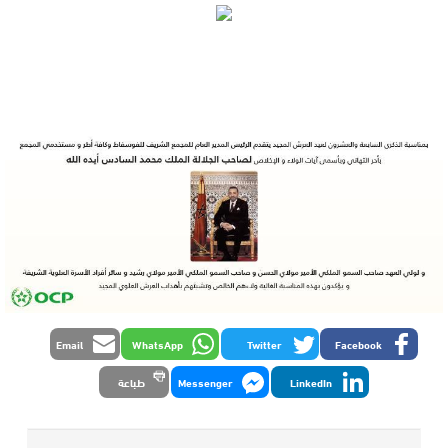
Email
WhatsApp
Twitter
Facebook
LinkedIn
Messenger
طباعة