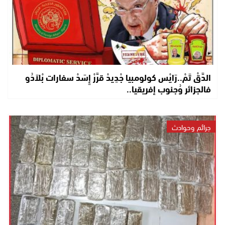
الدَّقْ تَمْ..رَايْس كولومبيا جْدِيدْ قرَّرْ إِسَدْ سفارات بْلاَدُو
فالجزائر وُجنوب إفريقيا..
جرائم وحوادث