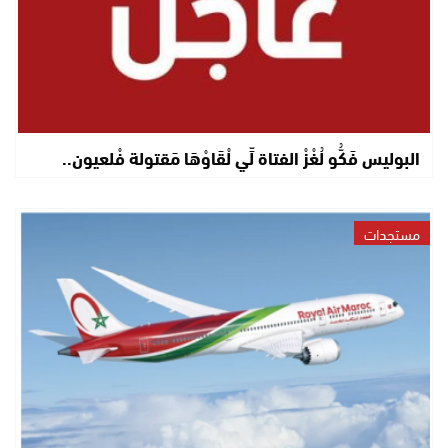
البوليس فَكُّو لُغْزْ الفتاة لِّي لْقَاوْهَا مَقتولة فْلعيون..
مستجدات