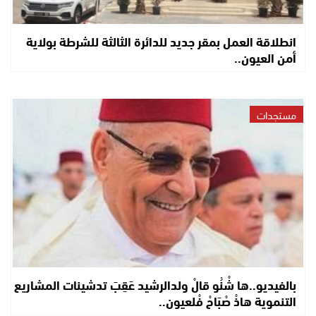
انطلاقة العمل بمقر جديد للدائرة الثالثة للشرطة بولاية
أمن العيون..
مستجدات
بالفيديو..ها شْنُو قالْ ولدالرشيد عَقِبَ تدشينات المشاريع
التنموية هاذْ صْبَاحْ فْلعيون..