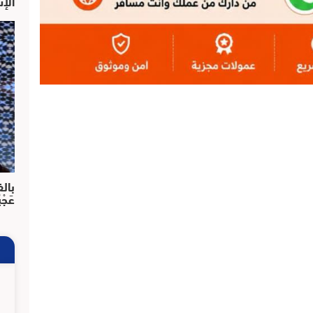
الإش
بالف
عَجْ