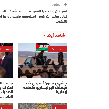
السابق
لميريكان و الصحرا المغربية.. ديفيد شينكر تلاق
كولن ستيوارت رئيس المينورسو فلعيون و ها أ
ناقشو..
شاهد أيضا
مستجدات
مستجدا
مشروع قانون أميركي جْديد
ترامب ل
كَيْصَنَّفْ البوليساريو منظمة
نعترف ب
إرهابية..
الصحراء 
الذاتي…
سياسة
سياسة