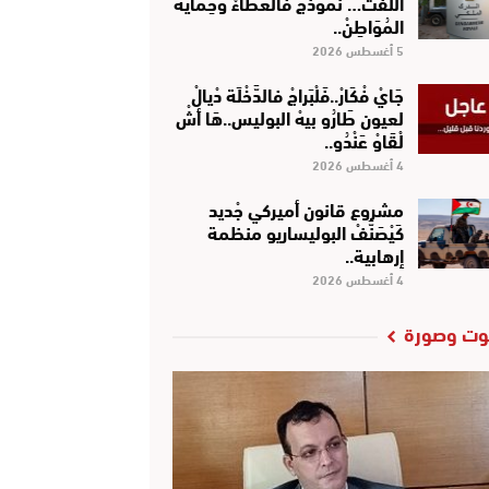
اللِّفْتْ… نَمُوذَجْ فَالْعَطَاءْ وَحِمَايَةْ
المُوَاطِنْ..
5 أغسطس 2026
جَايْ فْكَارْ..فَلْبَراجْ فالدَّخْلَة دْيالْ
لعيون طَارُو بيهْ البوليس..هَا أشْ
لْقَاوْ عَنْدُو..
4 أغسطس 2026
مشروع قانون أميركي جْديد
كَيْصَنَّفْ البوليساريو منظمة
إرهابية..
4 أغسطس 2026
ت وصورة