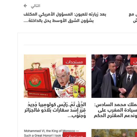
التالي
ى مع
بعد زيارته للعيون: المسؤول الأمريكي المكلف
ش
بشؤون الشرق الأوسط يحل بالداخلة….
ت
مستجدات
لملك محمد السادس:
الدَّقْ تَمْ..رَايْس كولومبيا جْدِيدْ
سيادة المغرب على
قرَّرْ إِسَدْ سفارات بْلاَدُو فالجزائر
وندعم المقترح الحكم
وُجنوب…
مستجدات