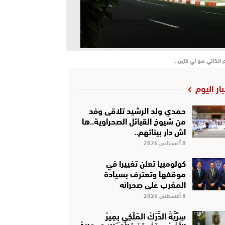
بار اليوم
حمدي ولد الرشيد تلاقى وفد
من شيوخ القبائل الصحراوية..ها
اش دار بيناتهم..
8 أغسطس 2026
كولومبيا تعلن تغييرا في
موقفها وتعترف بسيادة
المغرب على صحرائه
8 أغسطس 2026
سِرِّيَّةْ الدَّرَكْ المَلَكِي بِمِيرْ