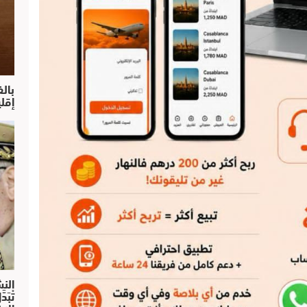
بال
إقل
النش
تْبَ