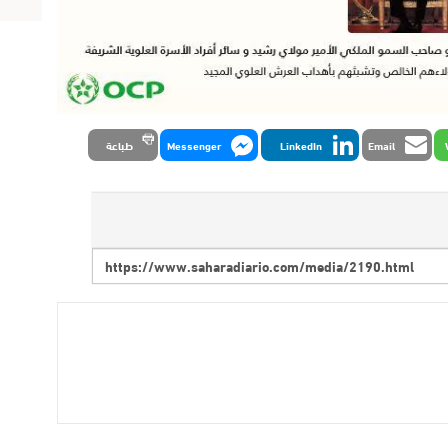
Email
LinkedIn
Messenger
طباعة