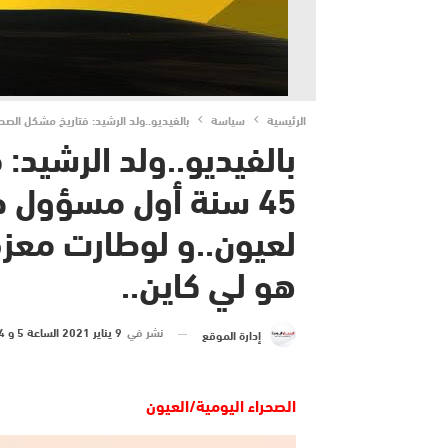
الرئيسية
سياسة
بالفيديو..ولد الرشيد: فتاريخ مشكل الصحراء منذ 45 سنة أول مسؤول حكومي إجي فزيارة رسمية لعيون..و لوطارت معزة راه مشروع ال
بالفيديو..ولد الرشيد:
45 سنة أول مسؤول 
لعيون..و لوطارت معزة
هو لي كاين..
نشر في
9 يناير 2021 الساعة 5 و 24 دقيقة
إدارة الموقع
الصحراء اليومية/العيون