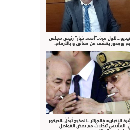
فيديو…لأول مرة..”أحمد خيار” رئيس مجلس
يم بوجدور يكشف عن حقائق و بالأرقام..
رة الإخبارية فالجزائر…المذيع تْبَدَّلْ..الديكور
دَّلْ..الملابس تْبدْلاَتْ مع بعض الفواصل