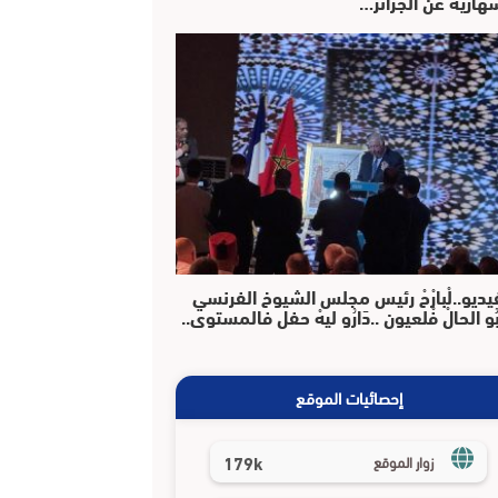
هارية عن الجزائر…
يديو..لْبارْحْ رئيس مجلس الشيوخ الفرنسي
بُو الحالْ فْلعيون ..دَارُو ليهْ حفل فالمستوى..
إحصائيات الموقع
179k
زوار الموقع