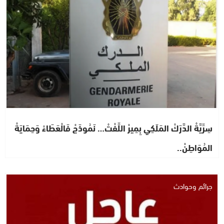
سِرِّيَّةْ الدَّرَكْ المَلَكِي بِمِيرْ اللِّفْتْ… نَمُوذَجْ فَالْعَطَاءْ وَحِمَايَةْ
المُوَاطِنْ..
جرائم وحوادث