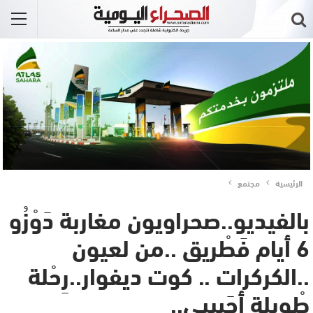
الرئيسية
مجتمع
بالفيديو..صحراويون مغاربة دَوْزُو
6 أيام فَطْريق ..من لعيون
..الكركرات .. كوت ديفوار..رِحْلة
طْويلة أحَبِيبِي..