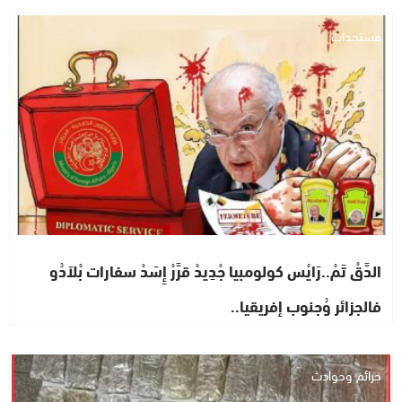
مستجدات
الدَّقْ تَمْ..رَايْس كولومبيا جْدِيدْ قرَّرْ إِسَدْ سفارات بْلاَدُو
فالجزائر وُجنوب إفريقيا..
جرائم وحوادث