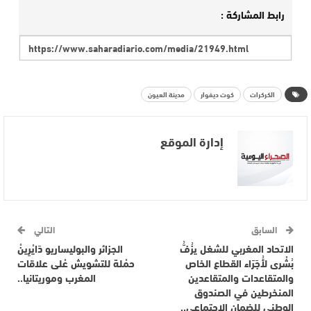
رابط المشاركة :
الكركرات
كوت ديفوار
مدينة العيون
إدارة الموقع
السابق
التالي
الاتحاد المغربي للشغل يزُفُّ
الجزائر والبوليساريو دَايْرِينْ
بُشْرى لأُجَرَاء القطاع الخاص
حمْلة للتشويش عْلى علاقات
والمتقاعدات والمتقاعدين
المغرب وموريتانيا..
المنخرطين في الصندوق
الوطني للضمان الاجتماعي..