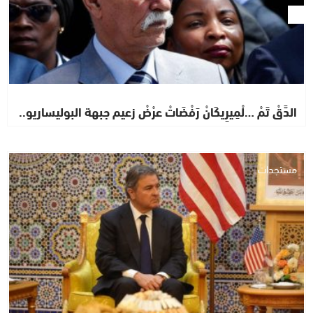
الدَّقْ تَمْ …لْمِيرِيكَانْ رَفْضَاتْ عرْضْ زعيم جبهة البوليساريو..
مستجدات