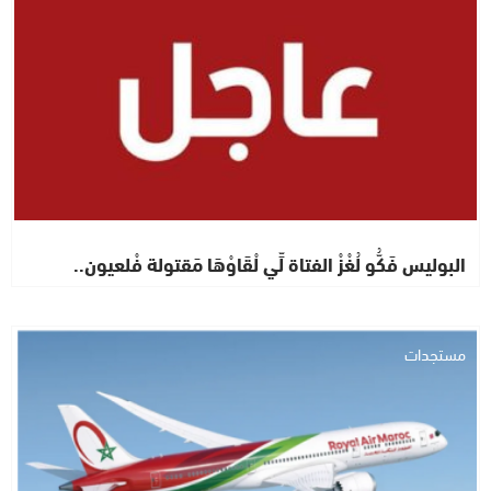
البوليس فَكُّو لُغْزْ الفتاة لِّي لْقَاوْهَا مَقتولة فْلعيون..
مستجدات