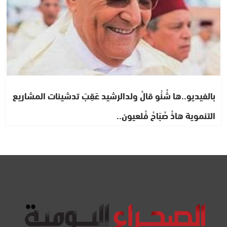
بالفيديو..ها شْنُو قالْ ولدالرشيد عَقِبَ تدشينات المشاريع
التنموية هاذْ صْبَاحْ فْلعيون..