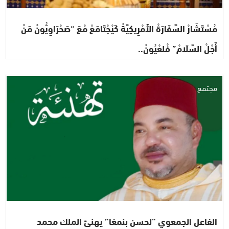
مُسْتَشَارْ السَّفَارَةْ الأَمْرِيكِيَّةْ كَيْجْتَامَعْ مْعَ “صَحْرَاوِيُّونْ مَنْ
أَجْلْ السَّلَامْ” فْلعْيُونْ..
مجتمع
الفاعل الجمعوي “لحسن بنمغا” يهنئ الملك محمد