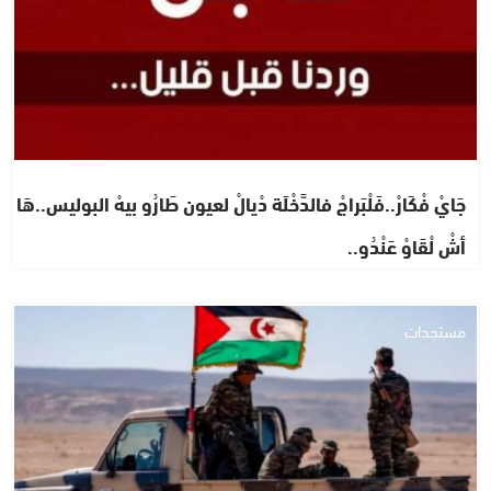
جَايْ فْكَارْ..فَلْبَراجْ فالدَّخْلَة دْيالْ لعيون طَارُو بيهْ البوليس..هَا
أشْ لْقَاوْ عَنْدُو..
مستجدات