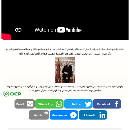
Email
WhatsApp
Twitter
Facebook
LinkedIn
Messenger
طباعة