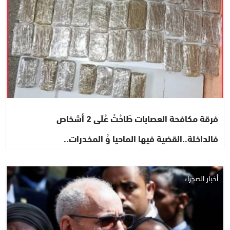
فرقة مكافحة العصابات طَاحْتْ عْلَى 2 أشخاص
فالداخلة..القضية فيها الماحيا وُ المخدرات..
أخبار الصحراء