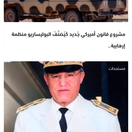
مشروع قانون أميركي جْديد كَيْصَنَّفْ البوليساريو منظمة
إرهابية..
مستجدات