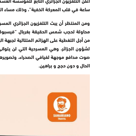
ساعة في قلب المعركة الخفية”، وذلك مساء اليوم
ومن المنتظر أن يبث التلفزيون الجزائري المس
محاولة لحجب شمس الحقيقة بغربال “فيسبوكي” 
من أجل التغطية على الهزائم المتتالية لجبهة ا
لشؤون الجزائر، وهي المسرحية التي لن يتوان
صوت مدافع موجهة لفيافي الصحراء، وتصويرها ب
الحال و دون حجج و براهين.