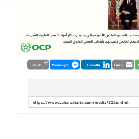
Email
LinkedIn
Messenger
طباعة