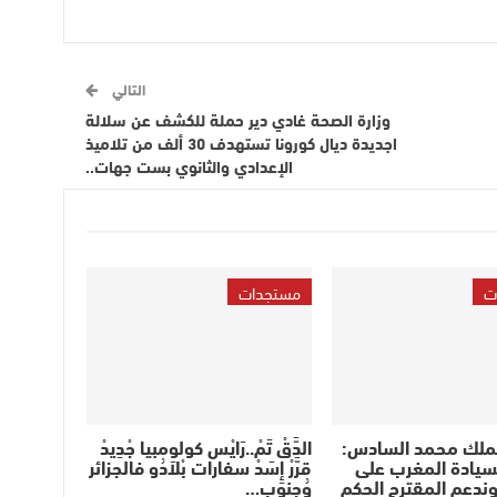
التالي
وزارة الصحة غادي دير حملة للكشف عن سلالة
اجديدة ديال كورونا تستهدف 30 ألف من تلاميذ
الإعدادي والثانوي بست جهات..
ت
مستجدات
لملك محمد السادس:
الدَّقْ تَمْ..رَايْس كولومبيا جْدِيدْ
سيادة المغرب على
قرَّرْ إِسَدْ سفارات بْلاَدُو فالجزائر
وندعم المقترح الحكم
وُجنوب…