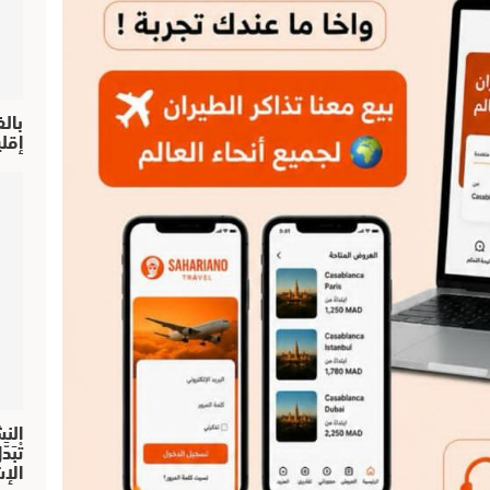
بال
إقل
النش
تْبَ
الإش