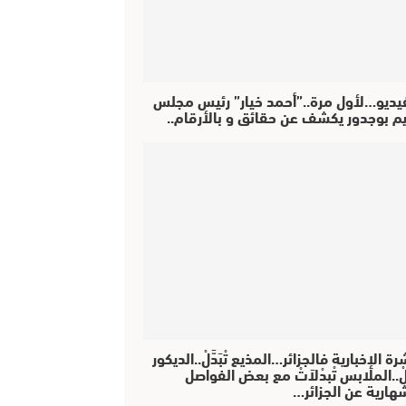
فيديو…لأول مرة..”أحمد خيار” رئيس مجلس
يم بوجدور يكشف عن حقائق و بالأرقام..
رة الإخبارية فالجزائر…المذيع تْبَدَّلْ..الديكور
دَّلْ..الملابس تْبدْلاَتْ مع بعض الفواصل
هارية عن الجزائر…