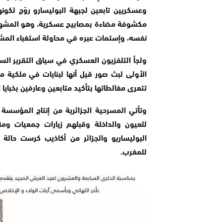
وعسكريين تابعين لجبهة البوليسارو روّج لكو
مكشوفة مضاءة بمصابيح عسكرية، وهو المشهد 
نفسه، وإستمات عبره في محاولة استغباء المش
ولجأ التلفزيون العسكري في سياق التقرير ال
الأولى لبث صور قيل أنها لبنايات في ملكية م
تتعرى مغالطاتها بتأكيد متابعين وعارفين بخبايا
وتأتي المسرحية الجزائرية من إنتاج المؤسسة
للعيون والداخلة وقبلهم زيارات جمعيات و
البوليساريو والجزائر من أكاذيب كرست حالة 
للمغرب.