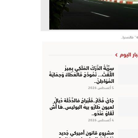
” فالصحرا..
بار اليوم
سِرِّيَّةْ الدَّرَكْ المَلَكِي بِمِيرْ
اللِّفْتْ… نَمُوذَجْ فَالْعَطَاءْ وَحِمَايَةْ
المُوَاطِنْ..
5 أغسطس 2026
جَايْ فْكَارْ..فَلْبَراجْ فالدَّخْلَة دْيالْ
لعيون طَارُو بيهْ البوليس..هَا أشْ
لْقَاوْ عَنْدُو..
4 أغسطس 2026
مشروع قانون أميركي جْديد