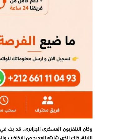
وكان التلفزيون العسكري الجزائري، قد بث في
الليلة، ذلك الذي شابته العديد من الاكاذيب وا