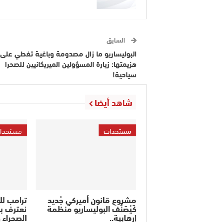
السابق
البوليساريو ما زال مصدومة وباغية تغطي على
هزيمتها: زيارة المسؤولين الميريكانيين للصحرا
سياحية!
شاهد أيضا
مستجدات
مستجدا
مشروع قانون أميركي جْديد
ترامب ل
كَيْصَنَّفْ البوليساريو منظمة
نعترف ب
إرهابية..
الصحراء 