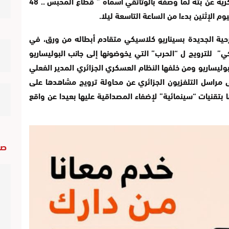
أعلن التلفزيون الجزائري التابع للمؤسسة العسكرية عن بثه لما وصفه بالوثائقي أسماه ” قطاع المحبس .. 48
 الإثنين بدءا من الساعة التاسعة ليلا.
رحية الجديدة بسيناريو كلاسيكي متقادم أبطاله من ورق، في
للترويج ل “الحرب” التي يخوضونها إلى جانب البوليساريو
لبوليساريو ومن خلفها النظام العسكري الجزائري المدير الفعلي
ى مراسل التلفزيون الجزائري عن محاولة ترويج مشاهدها على
تقنيات “سينمائية” لإضفاء المصداقية عليها بعيدا عن واقع
صو