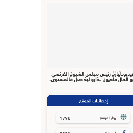
يديو..لْبارْحْ رئيس مجلس الشيوخ الفرنسي
بُو الحالْ فْلعيون ..دَارُو ليهْ حفل فالمستوى..
إحصائيات الموقع
179k
زوار الموقع
فايسبوك