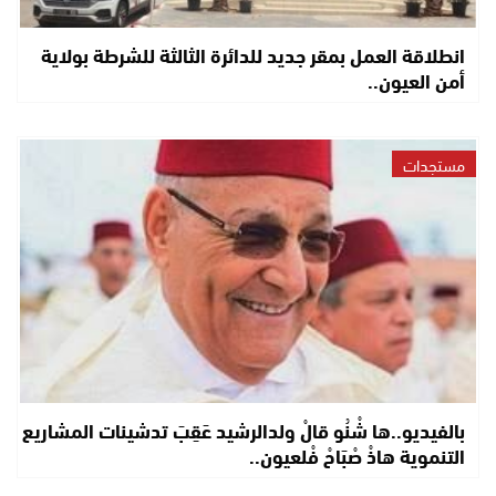
انطلاقة العمل بمقر جديد للدائرة الثالثة للشرطة بولاية
أمن العيون..
مستجدات
بالفيديو..ها شْنُو قالْ ولدالرشيد عَقِبَ تدشينات المشاريع
التنموية هاذْ صْبَاحْ فْلعيون..