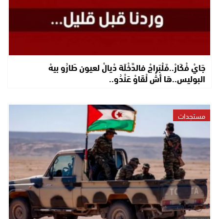
جَايْ فْكَارْ..فَلْبَراجْ فالدَّخْلَة دْيالْ لعيون طَارُو بيهْ
البوليس..هَا أشْ لْقَاوْ عَنْدُو..
مستجدات