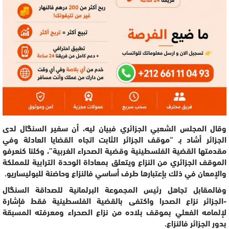
وقال المجلس الشعبي الجزائري فبيان ليه، أن سفير السنگال لدى
الجزائر أشاد بـ “موقف الجزائر الثابت اتجاه القضايا العادلة وفي
مقدمتها القضية الفلسطينية وقضية الصحراء الغربية”، وكلنا كنعرفو
الموقف الجزائري من النزاع ويتعلق بمعاداة الوحدة الترابية للمملكة
والإمعان في ذلك بإعتبارها طرف أساسي فالنزاع وحاضنة للبوليساريو.
وفالمقابل تجاهل رئيس المجموعة البرلمانية للصداقة السنگال
-الجزائر نزاع الصحرا واكتفى بالقضية الفلسطينية فقط فإشارة
لإلمامه الفعلي بموقف بلاده من نزاع الصحراء ومعرفته المسبقة
بدور الجزائر فالنزاع.