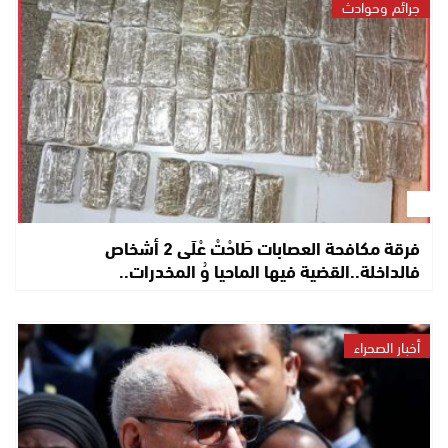
جرائم وحوادث
فرقة مكافحة العصابات طَاحْتْ عْلَى 2 أشخاص
فالداخلة..القضية فيها الماحيا وُ المخدرات..
أخبار الصحراء