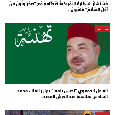
مُسْتَشَارْ السَّفَارَةْ الأَمْرِيكِيَّةْ كَيْجْتَامَعْ مْعَ “صَحْرَاوِيُّونْ مَنْ
أَجْلْ السَّلَامْ” فْلعْيُونْ..
مجتمع
الفاعل الجمعوي “لحسن بنمغا” يهنئ الملك محمد
السادس بمناسبة عيد العرش المجيد..