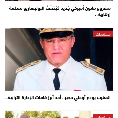
مشروع قانون أميركي جْديد كَيْصَنَّفْ البوليساريو منظمة
إرهابية..
مستجدات
المغرب يودع أوعلي حجير.. أحد أبرز قامات الإدارة الترابية..
مستجدات