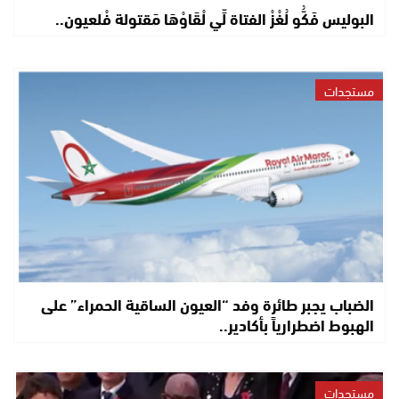
البوليس فَكُّو لُغْزْ الفتاة لِّي لْقَاوْهَا مَقتولة فْلعيون..
مستجدات
الضباب يجبر طائرة وفد “العيون الساقية الحمراء” على
الهبوط اضطرارياً بأكادير..
مستجدات