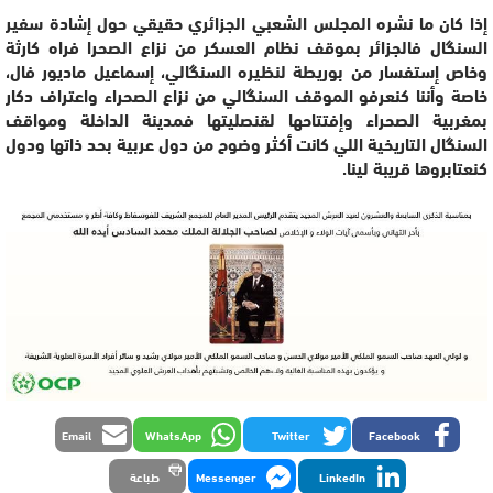
إذا كان ما نشره المجلس الشعبي الجزائري حقيقي حول إشادة سفير
السنگال فالجزائر بموقف نظام العسكر من نزاع الصحرا فراه كارثة
وخاص إستفسار من بوريطة لنظيره السنگالي، إسماعيل ماديور فال،
خاصة وأننا كنعرفو الموقف السنگالي من نزاع الصحراء واعتراف دكار
بمغربية الصحراء وإفتتاحها لقنصليتها فمدينة الداخلة ومواقف
السنگال التاريخية اللي كانت أكثر وضوح من دول عربية بحد ذاتها ودول
كنعتابروها قريبة لينا.
Email
WhatsApp
Twitter
Facebook
LinkedIn
Messenger
طباعة