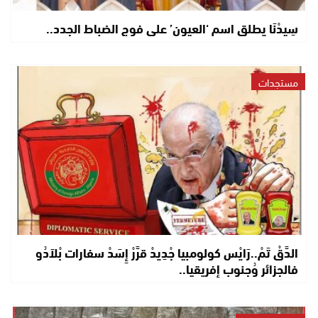
سِيدْنَا يطلق اسم ‘العيون’ على فوج الضباط الجدد..
مستجدات
الدَّقْ تَمْ..رَايْس كولومبيا جْدِيدْ قرَّرْ إِسَدْ سفارات بْلاَدُو
فالجزائر وُجنوب إفريقيا..