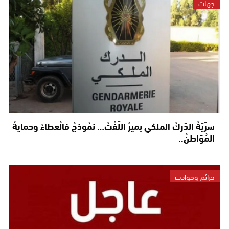
جهات
سِرِّيَّةْ الدَّرَكْ المَلَكِي بِمِيرْ اللِّفْتْ… نَمُوذَجْ فَالْعَطَاءْ وَحِمَايَةْ
المُوَاطِنْ..
جرائم وحوادث