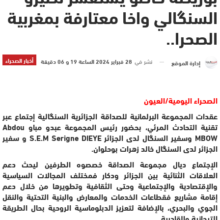
السنگالي واخا معتارفة بمغربية
الصحرا..
أخبار الصحراء
نشر في
28 فبراير 2024 الساعة 19 و 06 دقيقة
إدارة الموقع
الصحراء اليومية/العيون
عقدات المجموعة البرلمانية للصداقة الجزائرية السنگالية إجتماع عبر
تقنية التحادث المرئي، بحضور رئيس المجموعة عبدو مباو Abdou
MBOW وسفير السنگال لدى الجزائر S.E.M Serigne DIEYE و سفير
الجزائر لدى السنگال خالد زهرات بوحلوان.
الإجتماع ديال مجموعة الصداقة خصصوه الطرفين ليحث دعم
العلاقات الثنائية بين الجزائر ودكار فمختلف المجالات السياسية
والإقتصادية والإجتماعية وحتى الثقافية وتطويرها من خلال دعم
إقامة مشاريع فقطاعات الخدمات والمعارض والبنية التحتية والنقل
الجوي والبحري، بالإضافة لتعزيز الدبلوماسية الروحية بحال الطريقة
التيجانية والقادرية.