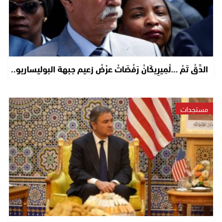
الدَّقْ تَمْ …لْمِيرِيكَانْ رَفْضَاتْ عرْضْ زعيم جبهة البوليساريو..
مستجدات