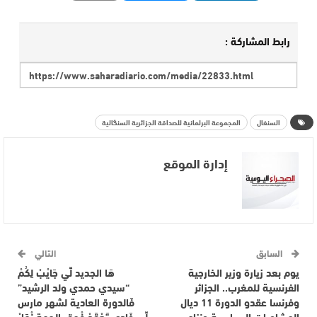
رابط المشاركة :
السنغال
المجموعة البرلمانية للصداقة الجزائرية السنگالية
إدارة الموقع
السابق
التالي
يوم بعد زيارة وزير الخارجية
هَا الجديد لِّي جَايْبْ لِكُمْ
الفرنسية للمغرب.. الجزائر
“سيدي حمدي ولد الرشيد”
وفرنسا عقدو الدورة 11 ديال
فَالدورة العادية لشهر مارس
المشاورات السياسية ونزاع
لِّي غَادِي تَعْقَدْ فْمقر الجهة نْهَارْ