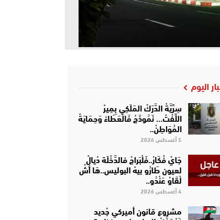
بار اليوم
سِرِّيَّةْ الدَّرَكْ المَلَكِي بِمِيرْ
اللِّفْتْ… نَمُوذَجْ فَالْعَطَاءْ وَحِمَايَةْ
المُوَاطِنْ..
5 أغسطس 2026
جَايْ فْكَارْ..فَلْبَراجْ فالدَّخْلَة دْيالْ
لعيون طَارُو بيهْ البوليس..هَا أشْ
لْقَاوْ عَنْدُو..
4 أغسطس 2026
مشروع قانون أميركي جْديد