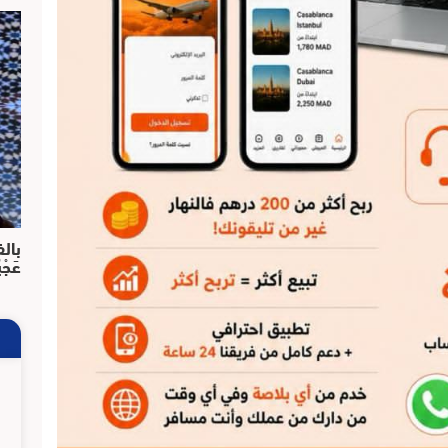
بالف
عَجْ