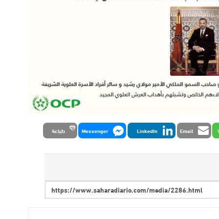
Email
LinkedIn
Messenger
طباعة