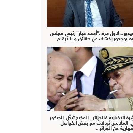
فيديو…لأول مرة..”أحمد خيار” رئيس مجلس
يم بوجدور يكشف عن حقائق و بالأرقام..
رة الإخبارية فالجزائر…المذيع تْبَدَّلْ..الديكور
دَّلْ..الملابس تْبدْلاَتْ مع بعض الفواصل
هارية عن الجزائر…