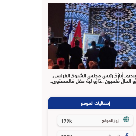
يديو..لْبارْحْ رئيس مجلس الشيوخ الفرنسي
بُو الحالْ فْلعيون ..دَارُو ليهْ حفل فالمستوى..
إحصائيات الموقع
179k
زوار الموقع
فايسبوك