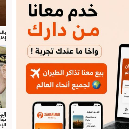
بال
إقل
النش
تْبَ
الإش