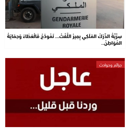
سِرِّيَّةْ الدَّرَكْ المَلَكِي بِمِيرْ اللِّفْتْ… نَمُوذَجْ فَالْعَطَاءْ وَحِمَايَةْ
المُوَاطِنْ..
جرائم وحوادث