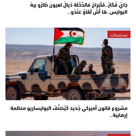
جَايْ فْكَارْ..فَلْبَراجْ فالدَّخْلَة دْيالْ لعيون طَارُو بيهْ
البوليس..هَا أشْ لْقَاوْ عَنْدُو..
مستجدات
مشروع قانون أميركي جْديد كَيْصَنَّفْ البوليساريو منظمة
إرهابية..