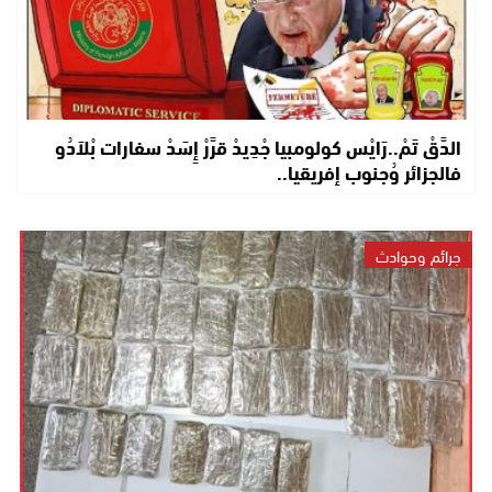
الدَّقْ تَمْ..رَايْس كولومبيا جْدِيدْ قرَّرْ إِسَدْ سفارات بْلاَدُو
فالجزائر وُجنوب إفريقيا..
جرائم وحوادث