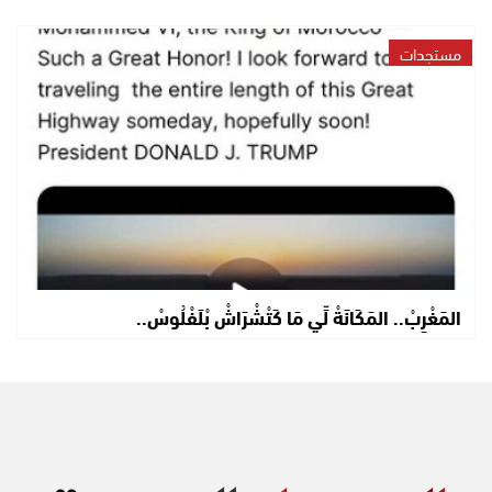
مستجدات
المَغْرِبْ.. المَكَانَةْ لِّي مَا كَتْشْرَاشْ بْلَفْلُوسْ..