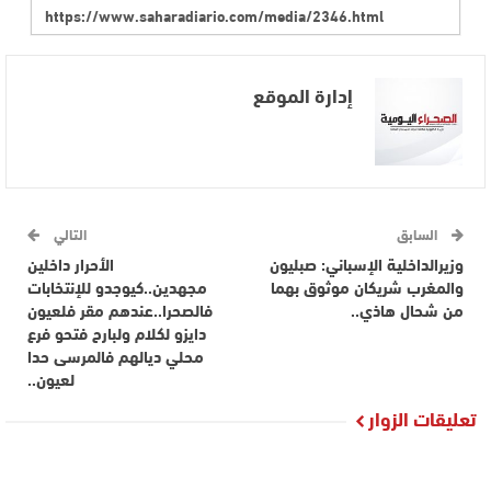
إدارة الموقع
السابق
التالي
وزيرالداخلية الإسباني: صبليون
الأحرار داخلين
والمغرب شريكان موثوق بهما
مجهدين..كيوجدو للإنتخابات
من شحال هاذي..
فالصحرا..عندهم مقر فلعيون
دايزو لكلام ولبارح فتحو فرع
محلي ديالهم فالمرسى حدا
لعيون..
تعليقات الزوار