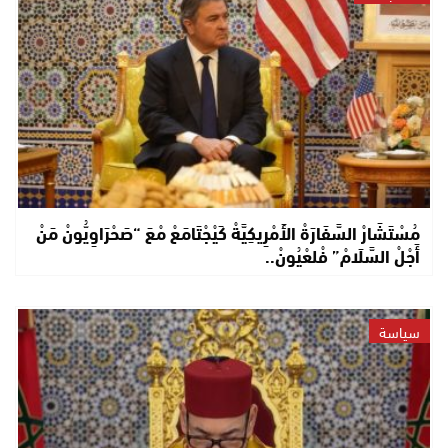
مُسْتَشَارْ السَّفَارَةْ الأَمْرِيكِيَّةْ كَيْجْتَامَعْ مْعَ “صَحْرَاوِيُّونْ مَنْ
أَجْلْ السَّلَامْ” فْلعْيُونْ..
سياسة