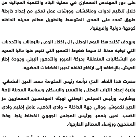
على دور المهندس المعماري في عملية البناء والتنمية المجالية من
خلال تنظيم ندوات ومناقشات وورشات عمل تمكن من إعداد خارطة
طريق تحدد على المدى المتوسط ​​والطويل معالم مدينة الداخلة
كوجهة دولية وإفريقية.
ويهدف تخليد هذا اليوم الوطني إلى إذكاء الوعي بالرهانات والتحديات
التي تواجه مدننا، لا سيما ضغوط التعمير التي تنجم عنها حاليا العديد
من الإشكاليات المتعلقة بحركة المرور والتدهور البيئي وجودة إطار
العيش، بالإضافة إلى ارتفاع تكلفة تدبير الفضاءات الحضرية.
حضرت هذا اللقاء، الذي ترأسه رئيس الحكومة سعد الدين العثماني،
وزيرة إعداد التراب الوطني والتعمير والإسكان وسياسة المدينة نزهة
بوشارب، ورئيس المجلس الوطني لهيئة المهندسين المعماريين عز
الدين نكموش، ووالي جهة الداخلة – وادي الذهب، عامل إقليم وادي
الذهب، لمين بنعمر، ورئيس المجلس الجهوي الخطاط ينجا، وكذا
المنتخبين ورؤساء المصالح الخارجية.