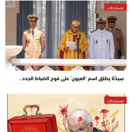
مستجدات
سِيدْنَا يطلق اسم ‘العيون’ على فوج الضباط الجدد..
مستجدات