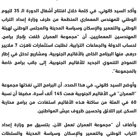
وأكد السيد كانوني، في كلمة خلال افتتاح أشغال الدورة الـ 35 لليوم
الوطني للمهندس المعماري المنظمة من طرف وزارة إعداد التراب
الوطني والتعمير والإسكان وسياسة المدينة والمجلس الوطني لهيئة
المهندسين المعماريين، أن “مجموعة العمران كلفت بإنجاز برامج،
لحساب الدولة والجماعات الترابية، تطلبت استثمارات ناهزت 7 ملايير
درهم، منها البرنامج الخاص بالأقاليم الجنوبية، ومشاريع تدخل في إطار
النموذج التنموي الجديد للأقاليم الجنوبية، إلى جانب برامج خاصة
بالمجموعة”.
وأوضح السيد كانوني، في هذا الصدد، أن البرامج التي نفذتها مجموعة
“العمران” في الأقاليم الجنوبية همت 145 ألف أسرة، مضيفا أن نسبة
60 في المئة من ساكنة هذه الأقاليم استفادت من برامج محاربة
السكن غير اللائق وتحسين ظروف عيش المواطنين.
وأضاف أن “مجموعة العمران تعمل الآن، بتنسيق مع وزارة إعداد
التراب الوطني والتعمير والإسكان وسياسة المدينة والسلطات