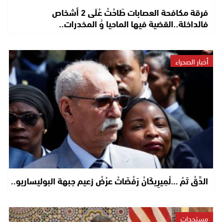
فرقة مكافحة العصابات طَاحْتْ عْلَى 2 أشخاص
فالداخلة..القضية فيها الماحيا وُ المخدرات..
أخبار الصحراء
الدَّقْ تَمْ …لْمِيرِيكَانْ رَفْضَاتْ عرْضْ زعيم جبهة البوليساريو..
مستجدات