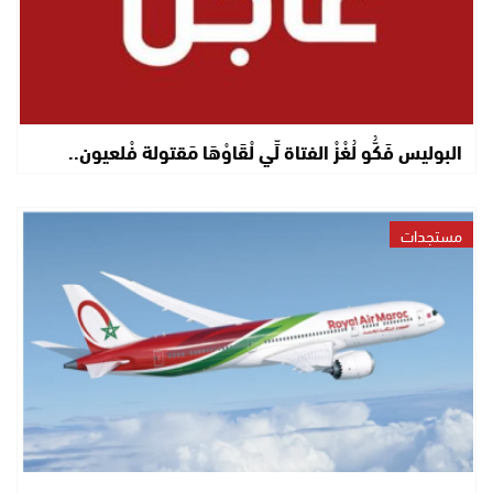
البوليس فَكُّو لُغْزْ الفتاة لِّي لْقَاوْهَا مَقتولة فْلعيون..
مستجدات