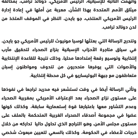
واتهمت النائبة للإسبانية، الرئيس الأمريكي، دونالد ترامب، بمخالفة
ميثاق الأمم المتحدة بهذا الشأن، معربة عن أملها في إعادة إدارة
الرئيس الأمريكي المنتخب، جو بايدن، النظر في الموقف المتخذ من
لدن دونالد ترامب.
وتندرج الرسالة التي بعتثها لوسيا مونيوث للرئيس الأمريكي جو بايدن،
في سياق متاجرة الأحزاب الإسبانية بنزاع الصحراء لتحقيق مآرب
إنتخابية وتوسيع رقعة إمتدادها محليا، وذلك نتيجة للقاعدة الإنتخابية
والأصوات التي يوفرها منحدرون من تندوف ومواطنون إسبان
متعاطفون مع جبهة البوليساريو في كل محطة إنتخابية.
وتأتي الرسالة أيضا في وقت تستشعر فيه مدريد تراجعا في نفوذها
على مستوى نزاع الصحراء بعد الإعتراف الأمريكي بمغربية الصحراء
وعدم التشاور معها باعتبارها قوة إستعمارية سابقة، وكذلك كونها
عضوا في مجموعة أصدقاء الصحراء الغربية المتحكمة بالملف على
مستوى مجلس الأمن، وهو التراجع الذي تحاول حاليا تداركه من خلال
خرجات لأعضاء في الحكومة، وكذلك بالسعي لتعيين مبعوث شخصي