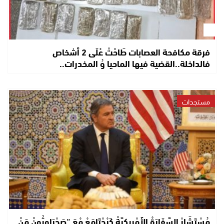
فرقة مكافحة العصابات طَاحْتْ عْلَى 2 أشخاص
فالداخلة..القضية فيها الماحيا وُ المخدرات..
مستجدات
مُسْتَشَارْ السَّفَارَةْ الأَمْرِيكِيَّةْ كَيْجْتَامَعْ مْعَ “صَحْرَاوِيُّونْ مَنْ