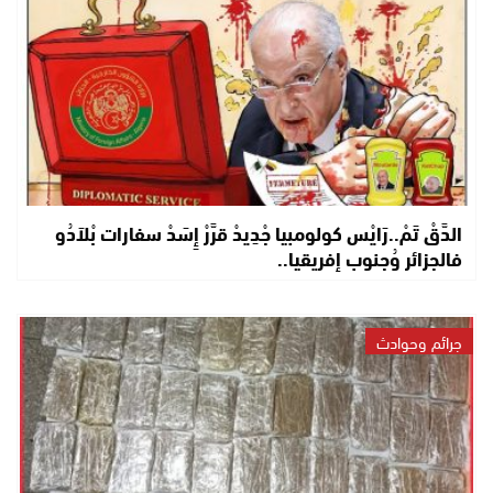
الدَّقْ تَمْ..رَايْس كولومبيا جْدِيدْ قرَّرْ إِسَدْ سفارات بْلاَدُو
فالجزائر وُجنوب إفريقيا..
جرائم وحوادث