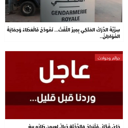
سِرِّيَّةْ الدَّرَكْ المَلَكِي بِمِيرْ اللِّفْتْ… نَمُوذَجْ فَالْعَطَاءْ وَحِمَايَةْ
المُوَاطِنْ..
جرائم وحوادث
جَايْ فْكَارْ..فَلْبَراجْ فالدَّخْلَة دْيالْ لعيون طَارُو بيهْ