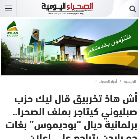
الرئيسية
أخبار الصحراء
أش هاذ تخربيق قال ليك حزب
صبليوني كيتاجر بملف الصحرا..
برلمانية ديال “بوديموس” بغات
جو بايدن يتراجع على إعلان