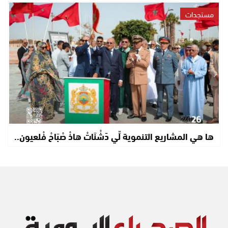
مستجدات
ها هي المشاريع التنموية لِّي دّشْنَاتْ هاذْ صْبَاحْ فْلعيون..