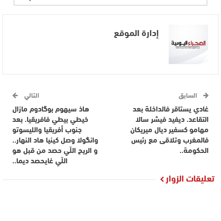
إدارة الموقع
السابق
التالي
غادي يستاقر فالداخلة بعد
هاذ سيهوم بوگادوم مازال
التقاعد. ديفيد فيشر سالا
خيطي بيطي فافريقيا. بعد
مهامو كسفير ديال ميريكان
جنوب أفريقيا والليسوتو
فالمغرب وتلاقى مع رئيس
وانگولا وصل كينيا هاد النهار..
الحكومة..
و الريح اللّي حصد من قبل هو
اللّي غايحصد ديما..
تعليقات الزوار