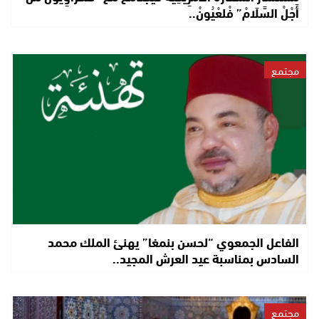
أَجْلْ السَّلَامْ” فْلعْيُونْ..
مجتمع
الفاعل الجمعوي “لحسن بنمغا” يهنئ الملك محمد
السادس بمناسبة عيد العرش المجيد..
مجتمع