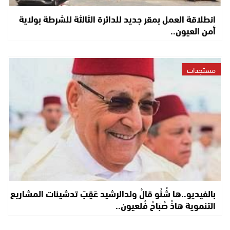
انطلاقة العمل بمقر جديد للدائرة الثالثة للشرطة بولاية
أمن العيون..
مستجدات
بالفيديو..ها شْنُو قالْ ولدالرشيد عَقِبَ تدشينات المشاريع
التنموية هاذْ صْبَاحْ فْلعيون..