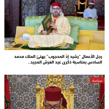
رجل الأعمال “رشيد إِدْ المحجوب” يهنئ الملك محمد
السادس بمناسبة ذكرى عيد العرش المجيد..
سياسة