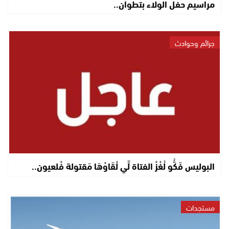
مراسيم حفل الولاء بتطوان..
جرائم وحوادث
البوليس فَكُّو لُغْزْ الفتاة لِّي لْقَاوْهَا مَقتولة فْلعيون..
مستجدات