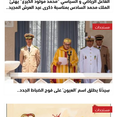
الفاعل الرياضي و السياسي “محمد مولود الكيرع” يهنئ
الملك محمد السادس بمناسبة ذكرى عيد العرش المجيد..
مستجدات
سِيدْنَا يطلق اسم ‘العيون’ على فوج الضباط الجدد..
مستجدات