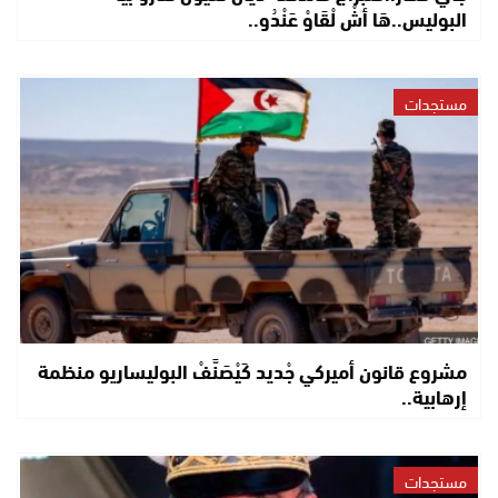
البوليس..هَا أشْ لْقَاوْ عَنْدُو..
مستجدات
مشروع قانون أميركي جْديد كَيْصَنَّفْ البوليساريو منظمة
إرهابية..
مستجدات