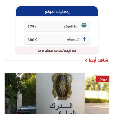
إحصائيات الموقع
179k
زوار الموقع
فايسبوك
300K
هذه الإحصائيات يتم تحديثها يوميا
شاهد أيضا
جهات