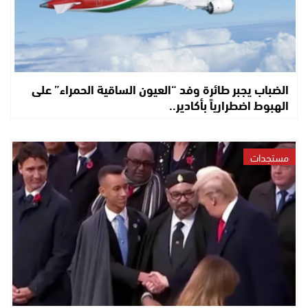
الضباب يجبر طائرة وفد “العيون الساقية الحمراء” على
الهبوط اضطرارياً بأكادير..
مستجدات