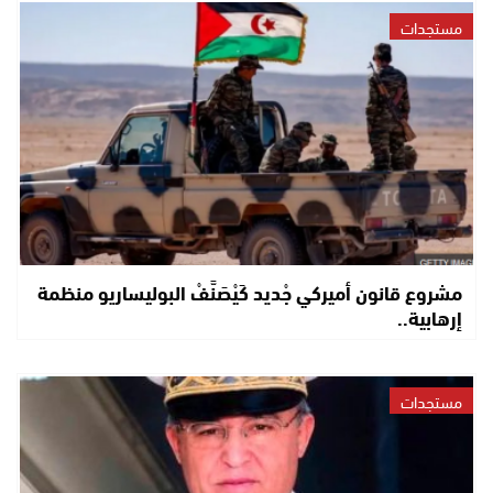
مستجدات
مشروع قانون أميركي جْديد كَيْصَنَّفْ البوليساريو منظمة
إرهابية..
مستجدات