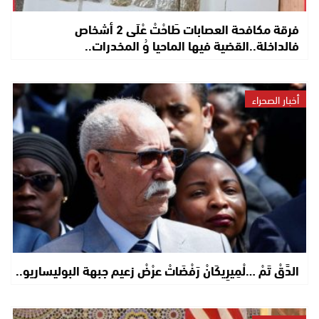
فرقة مكافحة العصابات طَاحْتْ عْلَى 2 أشخاص
فالداخلة..القضية فيها الماحيا وُ المخدرات..
أخبار الصحراء
الدَّقْ تَمْ …لْمِيرِيكَانْ رَفْضَاتْ عرْضْ زعيم جبهة البوليساريو..