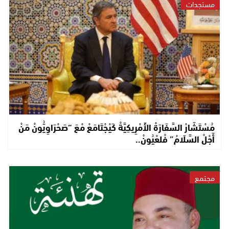
مستجدات
مُسْتَشَارْ السَّفَارَةْ الأَمْرِيكِيَّةْ كَيْجْتَامَعْ مْعَ “صَحْرَاوِيُّونْ مَنْ
أَجْلْ السَّلَامْ” فْلعْيُونْ..
مجتمع