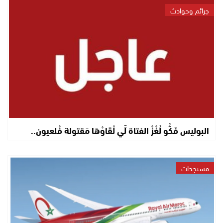
جرائم وحوادث
البوليس فَكُّو لُغْزْ الفتاة لِّي لْقَاوْهَا مَقتولة فْلعيون..
مستجدات