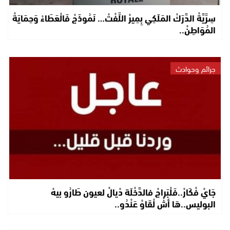
سِرِّيَّةْ الدَّرَكْ المَلَكِي بِمِيرْ اللِّفْتْ… نَمُوذَجْ فَالْعَطَاءْ وَحِمَايَةْ
المُوَاطِنْ..
جرائم وحوادث
جَايْ فْكَارْ..فَلْبَراجْ فالدَّخْلَة دْيالْ لعيون طَارُو بيهْ
البوليس..هَا أشْ لْقَاوْ عَنْدُو..