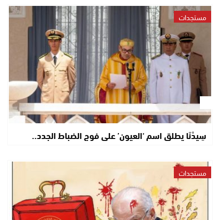
مستجدات
سِيدْنَا يطلق اسم ‘العيون’ على فوج الضباط الجدد..
مستجدات