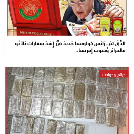
الدَّقْ تَمْ..رَايْس كولومبيا جْدِيدْ قرَّرْ إِسَدْ سفارات بْلاَدُو
فالجزائر وُجنوب إفريقيا..
جرائم وحوادث