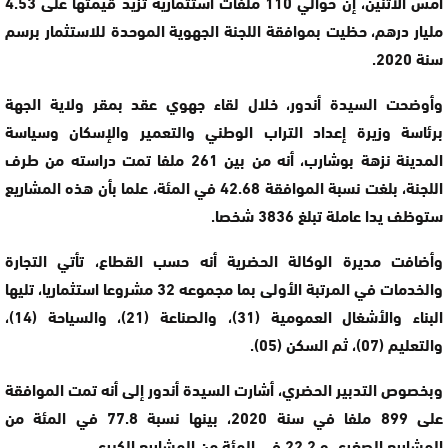
أمس الاثنين، إن حوالي 110 ملفات استثمارية تزيد قيمتها على 4.53
مليار درهم، حظيت بموافقة اللجنة الجهوية الموحدة للاستثمار برسم
سنة 2020.
وأوضحت السيدة أندور، خلال لقاء جهوي عقد بمقر ولاية الجهة
برئاسة وزيرة إعداد التراب الوطني والتعمير والإسكان وسياسة
المدينة نزهة بوشارب، أنه من بين 261 ملفا تمت دراسته من طرف
اللجنة، بلغت نسبة الموافقة 42.68 في المئة، علما بأن هذه المشاريع
ستوظف يدا عاملة تبلغ 3836 شخصا.
وأضافت مديرة الوكالة الحضرية أنه حسب القطاع، تأتي التجارة
والخدمات في المرتبة الأولى بما مجموعه 32 مشروعا استثماريا، تليها
البناء والأشغال العمومية (31)، والصناعة (21)، والسياحة (14)،
والتعليم (07)، ثم السكن (05).
وبخصوص التدبير الحضري، أشارت السيدة أندور إلى أنه تمت الموافقة
على 899 ملفا في سنة 2020، بينها نسبة 77.8 في المئة من
المشاريع الصغرى و 22.2 في المئة من المشاريع الكبرى.