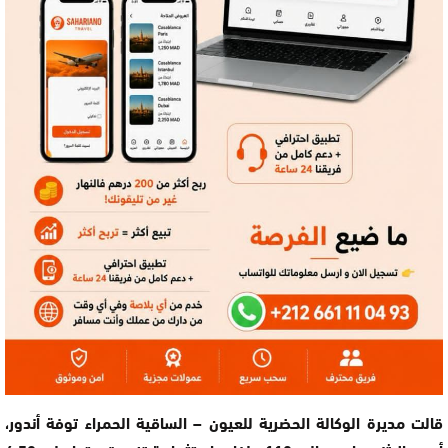
قالت مديرة الوكالة الحضرية للعيون – الساقية الحمراء توفة أندور،