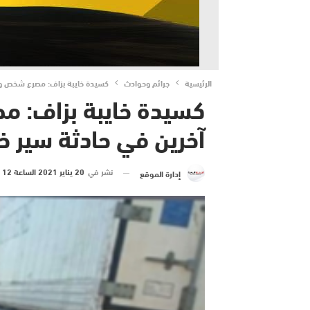
الرئيسية
جرائم وحوادث
كسيدة خايبة بزاف: مصرع شخص وإص
كسيدة خايبة بزاف: م
آخرين في حادثة سير 
نشر في
20 يناير 2021 الساعة 12 و 07 دقيقة
إدارة الموقع