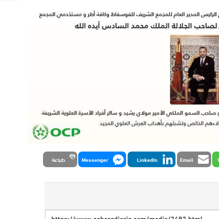
Email
LinkedIn
Messenger
طباعة