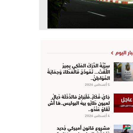
بار اليوم
سِرِّيَّةْ الدَّرَكْ المَلَكِي بِمِيرْ
اللِّفْتْ… نَمُوذَجْ فَالْعَطَاءْ وَحِمَايَةْ
المُوَاطِنْ..
5 أغسطس 2026
جَايْ فْكَارْ..فَلْبَراجْ فالدَّخْلَة دْيالْ
لعيون طَارُو بيهْ البوليس..هَا أشْ
لْقَاوْ عَنْدُو..
4 أغسطس 2026
مشروع قانون أميركي جْديد