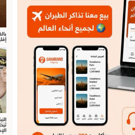
بال
إقل
النش
تْبَ
الإش