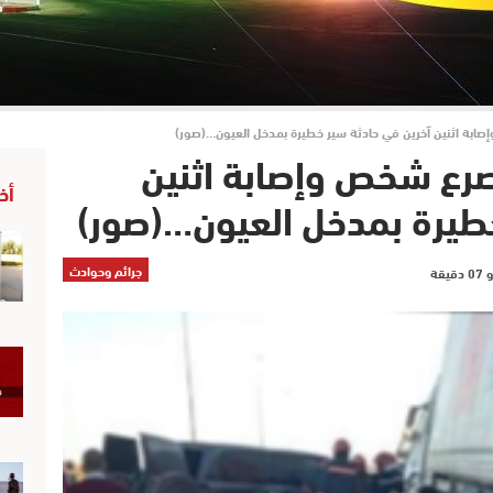
ابة اثنين آخرين في حادثة سير خطيرة بمدخل العيون…(صور)
صرع شخص وإصابة اثنين
أخ
خطيرة بمدخل العيون…(صور)
جرائم وحوادث