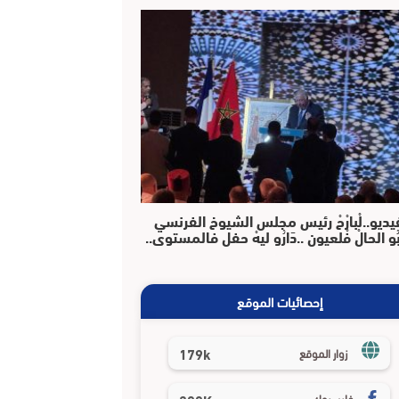
يديو..لْبارْحْ رئيس مجلس الشيوخ الفرنسي
بُو الحالْ فْلعيون ..دَارُو ليهْ حفل فالمستوى..
إحصائيات الموقع
179k
زوار الموقع
فايسبوك