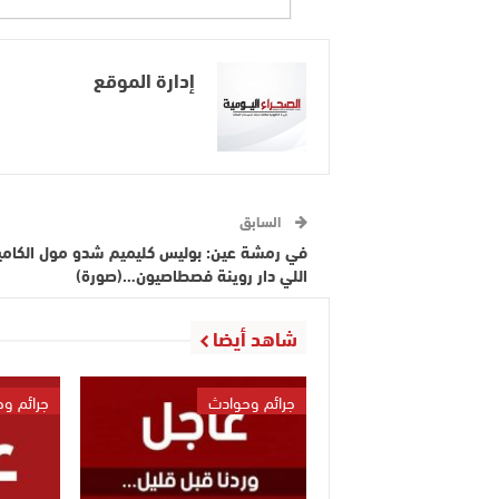
إدارة الموقع
السابق
في رمشة عين: بوليس كليميم شدو مول الكامي
اللي دار روينة فصطاصيون…(صورة)
شاهد أيضا
جرائم وحوادث
جرائم و