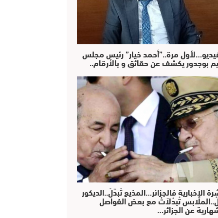
فيديو…لأول مرة..”أحمد خيار” رئيس مجلس
يم بوجدور يكشف عن حقائق و بالأرقام..
رة الإخبارية فالجزائر…المذيع تْبَدَّلْ..الديكور
دَّلْ..الملابس تْبدْلاَتْ مع بعض الفواصل
هارية عن الجزائر…