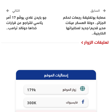
السابق
التالي
عصابة بوتفليقة رجعات لحكم
جو بايدن غادي يوقّع 17 أمر
الجزائر.. دولة العسكر عينات
رئاسي للتراجع عن قرارات
مدير قديم/جديد لمخابراتها
خداها دونالد ترامب..
الخارجية..
تعليقات الزوار
إحصائيات الموقع
179k
زوار الموقع
فايسبوك
300K