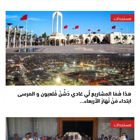
مستجدات
هذَا هُمَا المشاريع لِّي غادي دّشَّنْ فْلعيون و المرسى
ابتداء مَنْ نْهَارْ الأربعاء…
مستجدات