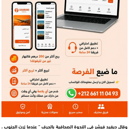
وقال ديفيد فيشر في الندوة الصحافية بالحرف ” عندما زرت الجنوب ،