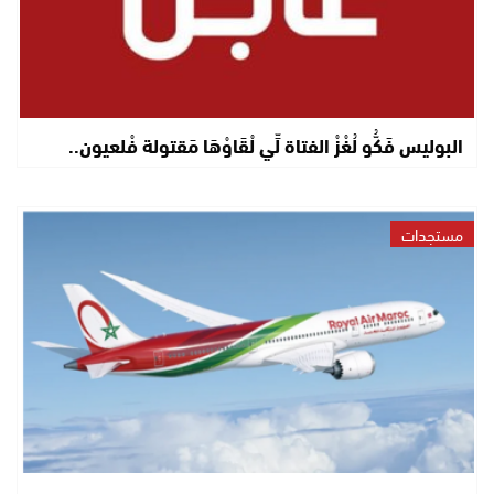
البوليس فَكُّو لُغْزْ الفتاة لِّي لْقَاوْهَا مَقتولة فْلعيون..
مستجدات