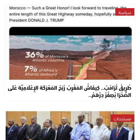
سياسة
طْرِيقْ تْرَامْبْ.. كِيفَاشْ المَغْرِبْ رْبَحْ المَعْرَكَة الإِعْلَامِيَّة عْلَى
الصَّحْرَا بْصِفْرْ دِرْهَمْ..
مستجدات