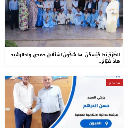
الطَّرْحْ بْدَا كَيْسخَنْ..ها شكُونْ اسْتَقْبَلْ حمدي ولدالرشيد
هاذْ صْبَاحْ..
مجتمع