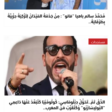
مُحَمَّدْ سالم باهيا “فانو” : مِنْ خِدْمَةْ المَيْدَانْ لِتَزْكِيَةْ حِزْبِيَّةْ
بِطَرْفَايَةْ..
مستجدات
الدَّقْ تَمْ..تَحَوُّلْ دِبْلُومَاسِي: كُولُومْبْيَا كَتْبَعَّدْ عَنْهَا دَاعِمِي
“البُولِيسَارْيُو” وُكَتْقَرَّبْ مَنْ المغرب..