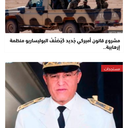
مشروع قانون أميركي جْديد كَيْصَنَّفْ البوليساريو منظمة
إرهابية..
مستجدات