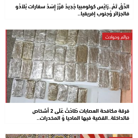
الدَّقْ تَمْ..رَايْس كولومبيا جْدِيدْ قرَّرْ إِسَدْ سفارات بْلاَدُو
فالجزائر وُجنوب إفريقيا..
جرائم وحوادث
فرقة مكافحة العصابات طَاحْتْ عْلَى 2 أشخاص
فالداخلة..القضية فيها الماحيا وُ المخدرات..