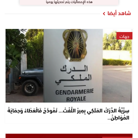
هذه الإحصائيات يتم تحديثها يوميا
شاهد أيضا
جهات
سِرِّيَّةْ الدَّرَكْ المَلَكِي بِمِيرْ اللِّفْتْ… نَمُوذَجْ فَالْعَطَاءْ وَحِمَايَةْ
المُوَاطِنْ..