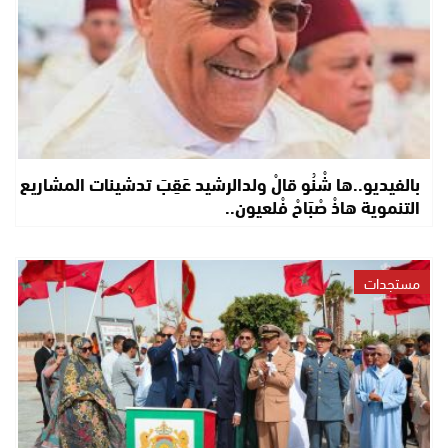
بالفيديو..ها شْنُو قالْ ولدالرشيد عَقِبَ تدشينات المشاريع
التنموية هاذْ صْبَاحْ فْلعيون..
مستجدات