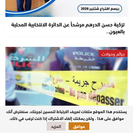
تزكية حسن الدرهم مرشحاً عن الدائرة الانتخابية المحلية
بالعيون..
جرائم وحوادث
يستخدم هذا الموقع ملفات تعريف الارتباط لتحسين تجربتك. سنفترض أنك
موافق على هذا ، ولكن يمكنك إلغاء الاشتراك إذا كنت ترغب في ذلك.
عاجل..لْقَاوْ جُثَّةْ فَتَاةْ مَرْمِيَّةْ فْخَنْشَة فْلعيون وَالأَمْنْ كَيْفْتَحْ
موافق
المزيد
تَحْقِيقْ..