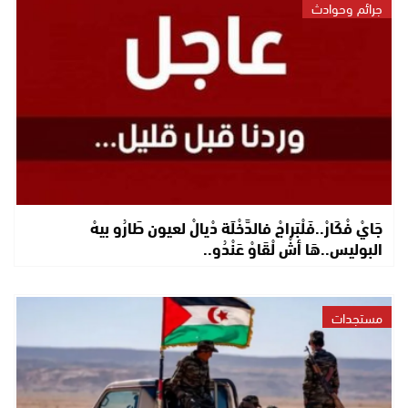
جرائم وحوادث
جَايْ فْكَارْ..فَلْبَراجْ فالدَّخْلَة دْيالْ لعيون طَارُو بيهْ
البوليس..هَا أشْ لْقَاوْ عَنْدُو..
مستجدات