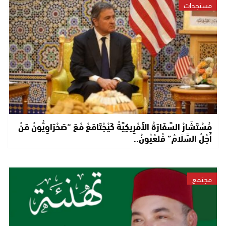
مستجدات
مُسْتَشَارْ السَّفَارَةْ الأَمْرِيكِيَّةْ كَيْجْتَامَعْ مْعَ “صَحْرَاوِيُّونْ مَنْ
أَجْلْ السَّلَامْ” فْلعْيُونْ..
مجتمع