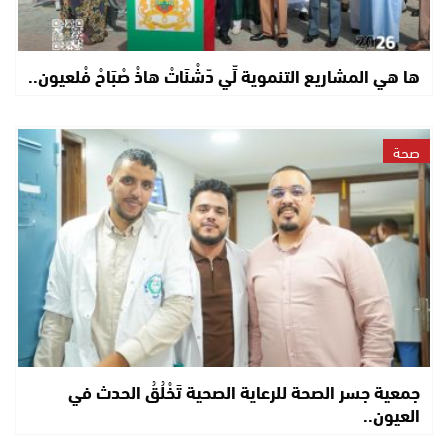
ها هي المشاريع التنموية لِّي دّشْنَاتْ هاذْ صْبَاحْ فْلعيون..
صحة
جمعية جسر الصحة للرعاية الصحية تَخْلُقُ الحدث في
العيون..