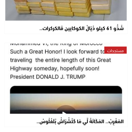
شَدُّو 61 كيلو دْيَالْ الكوكايين فَالكركرات..
مستجدات
المَغْرِبْ.. المَكَانَةْ لِّي مَا كَتْشْرَاشْ بْلَفْلُوسْ..