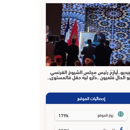
يديو..لْبارْحْ رئيس مجلس الشيوخ الفرنسي
بُو الحالْ فْلعيون ..دَارُو ليهْ حفل فالمستوى..
إحصائيات الموقع
179k
زوار الموقع
فايسبوك