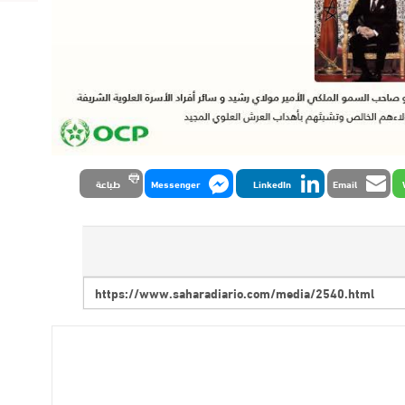
Email
LinkedIn
Messenger
طباعة