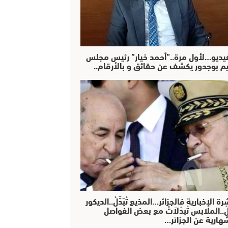
فيديو…لأول مرة..”أحمد خيار” رئيس مجلس
يم بوجدور يكشف عن حقائق و بالأرقام..
رة الإخبارية فالجزائر…المذيع تْبَدَّلْ..الديكور
دَّلْ..الملابس تْبدْلاَتْ مع بعض الفواصل
هارية عن الجزائر…