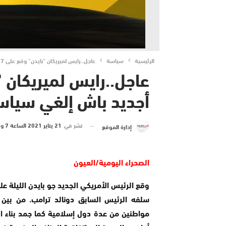
الرئيسية
سياسة
عاجل..رايس لميريكان “بايدن” وقع على 17 قرار أجديد باش إلغي سياسة الرايس السابق “ترامب”..
أجديد باش إلغي سياسة
نشر في
21 يناير 2021 الساعة 7 و 16 دقيقة
إدارة الموقع
الصحراء اليومية/العيون
سلفه الرئيس السابق دونالد ترامب. من بين ه
مواطنين من عدة دول إسلامية كما جمد بناء ال