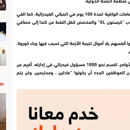
في منظمة الصحة الدولية.
كما وقع بايدن على مرسوم بالالتزام بارتداء الكمامات الواقية لمدة 100 يوم في المباني الفيدرالية، كما الغي
الإذن الذي منحته إدارة ترامب لبناء مشروع أنبوب “كيستون XL” والمخصص لنقل النفط من كندا إلى مصافي
 أنفسهم بلا أموال نتيجة الأزمة التي تسبب فيها وباء كورونا،
.
وبعد فترة قصيرة من توقيع بايدن على هذه الأوامر، اقسم نحو 1000 مسؤول فيدرالي في إدارته، أقيم عن
ن الموظفين الجدد أن يكونوا “عادلين ، ومحترمين، ولن يتم
صو