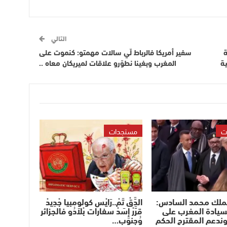
التالي
ة
سفير أمريكا فالرباط لّي سالات مهمتو: كنموت على
ية
المغرب وبغينا نطوّرو علاقات لميريكان معاه ..
ت
مستجدات
لملك محمد السادس:
الدَّقْ تَمْ..رَايْس كولومبيا جْدِيدْ
سيادة المغرب على
قرَّرْ إِسَدْ سفارات بْلاَدُو فالجزائر
وندعم المقترح الحكم
وُجنوب…