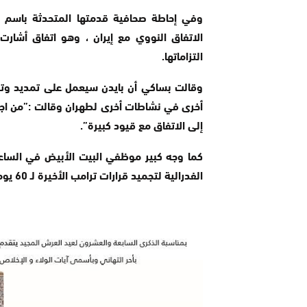
وفي إحاطة صحافية قدمتها المتحدثة باسم ا
الاتفاق النووي مع إيران ، وهو اتفاق أشارت ا
التزاماتها.
وقالت بساكي أن بايدن سيعمل على تمديد وتقو
أخرى في نشاطات أخرى لطهران وقالت :”من اجل إ
إلى الاتفاق مع قيود كبيرة”.
كما وجه كبير موظفي البيت الأبيض في الساعا
الفدرالية لتجميد قرارات ترامب الأخيرة لـ 60 يوما لمراجعتها.