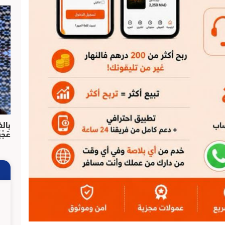
بالف
عَجْ