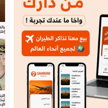
بال
إقل
النش
تْبَ
الإش