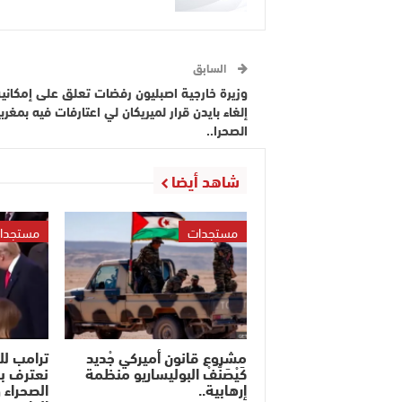
السابق
وزيرة خارجية اصبليون رفضات تعلق على إمكاني
إلغاء بايدن قرار لميريكان لي اعتارفات فيه بمغرب
الصحرا..
شاهد أيضا
مستجدات
مستجدا
مشروع قانون أميركي جْديد
ترامب ل
كَيْصَنَّفْ البوليساريو منظمة
نعترف ب
إرهابية..
الصحراء 