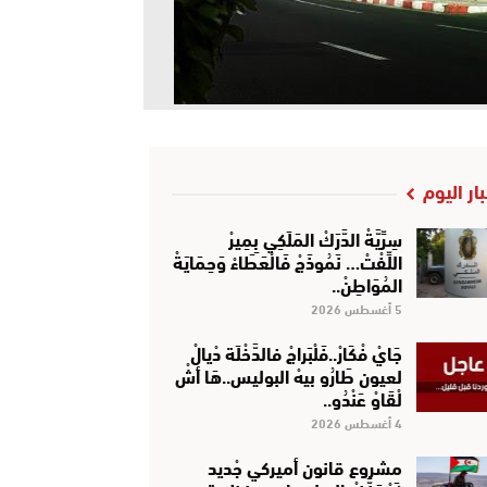
بار اليوم
سِرِّيَّةْ الدَّرَكْ المَلَكِي بِمِيرْ
اللِّفْتْ… نَمُوذَجْ فَالْعَطَاءْ وَحِمَايَةْ
المُوَاطِنْ..
5 أغسطس 2026
جَايْ فْكَارْ..فَلْبَراجْ فالدَّخْلَة دْيالْ
لعيون طَارُو بيهْ البوليس..هَا أشْ
لْقَاوْ عَنْدُو..
4 أغسطس 2026
مشروع قانون أميركي جْديد